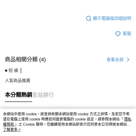
LE-PA803CH
顯示電腦版詳細說明
客服
商品相關分類 (4)
查看全部
■ 短 褲 ║
人氣商品推薦
本分類熱銷
全站排行
本網站中使用 cookie，欲查詢有關本網站使用 cookie 方式之詳情，及若您不希
熱門標籤
望在電腦上使用 cookie 時應如何變更電腦的 cookie 設定，請參閱本網站「
隱私
權條款
」之 Cookie 聲明。您繼續使用本網站即表示您同意本公司得按本網站使
用條款之 Cookie 聲明使用 cookie。
了解更多 >