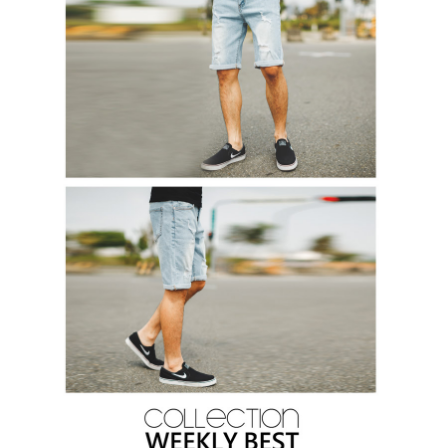
２．訂單成立數日內，您將收到繳費通知簡訊。
每筆NT$80，滿NT$1,800(含以上)免運費
３．收到繳費通知簡訊後14天內，點擊此簡訊中的連結，可透過四大超商／
ATM／網路銀行／等多元方式進行付款，方視為交易完成。
7-11付款取貨
※ 請注意：結帳手續完成當下不需立刻繳費，但若您需要取消訂單，請聯絡
每筆NT$80，滿NT$1,800(含以上)免運費
購買商品的店家。未經商家同意取消之訂單仍視為有效，需透過AFTEE先享
後付繳納相關費用。
先付款後7-11取貨
※ 交易是否成功請以「AFTEE先享後付 」之結帳頁面顯示為準，若有關於
是否繳費成功／繳費後需取消欲退款等相關疑問，請聯繫「AFTEE先享後付
每筆NT$80，滿NT$1,800(含以上)免運費
客戶支援中心」
https://netprotections.freshdesk.com/support/home
宅配
【注意事項】
１．透過由恩沛科技股份有限公司提供之「AFTEE先享後付」服務完成之交
每筆NT$120，滿NT$3,000(含以上)免運費
易，需依本服務之必要範圍內提供個人資料，並將交易相關給付款項請求債
權轉讓予恩沛科技股份有限公司。
海外宅配 (TWD)
查看運費
２．關於個人資料處理事宜，請瀏覽以下網址：
https://aftee.tw/terms/#terms3
３．未成年的使用者請事先徵得法定代理人或監護人之同意方可使用
「AFTEE先享後付」，若未經同意申辦者引起之損失，本公司不負相關責
任。
４．使用「AFTEE先享後付」時，將依據個別帳號之用戶狀況，依本公司即
時審查核予不同之上限額度；若仍有額度不足之情形，本公司將視審查結果
請求用戶進行身份認證。
５．嚴禁一人註冊多個帳號或使用他人資訊註冊。若發現惡意使用之情形，
恩沛科技股份有限公司將有權停止該用戶之使用額度並採取法律行動。