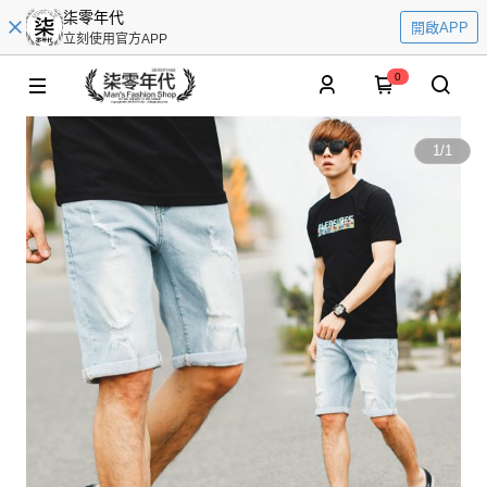
柒零年代
開啟APP
立刻使用官方APP
0
1
/
1