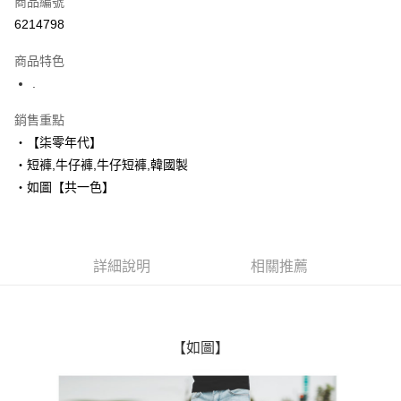
商品編號
超商取貨付款
6214798
LINE Pay
商品特色
Apple Pay
.
街口支付
銷售重點
‧【柒零年代】
悠遊付
‧短褲,牛仔褲,牛仔短褲,韓國製
Google Pay
‧如圖【共一色】
AFTEE先享後付
相關說明
【關於「AFTEE先享後付」】
詳細說明
相關推薦
ATM付款
AFTEE先享後付是「在收到商品之後才付款」的支付方式。 讓您購物簡單
便利好安心！
１．簡單：不需註冊會員、不需綁卡、不需儲值。
運送方式
２．便利：只要手機號碼，簡訊認證，即可結帳。
３．安心：先確認商品／服務後，再付款。
全家付款取貨
【如圖】
每筆NT$80，滿NT$1,800(含以上)免運費
【「AFTEE先享後付」結帳流程】
１．於結帳方式選擇「AFTEE先享後付」後，將跳轉至「AFTEE先享後付」
先付款後全家取貨
結帳頁面，進行簡訊認證並確認金額後，即可完成結帳。