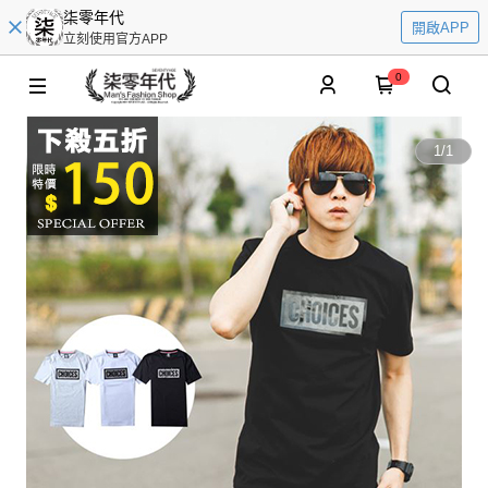
柒零年代
開啟APP
立刻使用官方APP
0
1
/
1