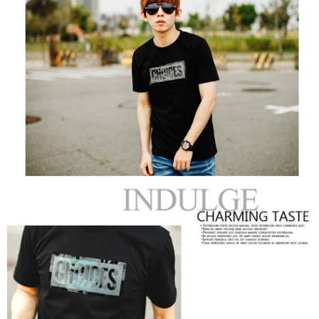
２．訂單成立數日內，您將收到繳費通知簡訊。
每筆NT$80，滿NT$1,800(含以上)免運費
３．收到繳費通知簡訊後14天內，點擊此簡訊中的連結，可透過四大超商／
ATM／網路銀行／等多元方式進行付款，方視為交易完成。
7-11付款取貨
※ 請注意：結帳手續完成當下不需立刻繳費，但若您需要取消訂單，請聯絡
每筆NT$80，滿NT$1,800(含以上)免運費
購買商品的店家。未經商家同意取消之訂單仍視為有效，需透過AFTEE先享
後付繳納相關費用。
先付款後7-11取貨
※ 交易是否成功請以「AFTEE先享後付 」之結帳頁面顯示為準，若有關於
是否繳費成功／繳費後需取消欲退款等相關疑問，請聯繫「AFTEE先享後付
每筆NT$80，滿NT$1,800(含以上)免運費
客戶支援中心」
https://netprotections.freshdesk.com/support/home
宅配
【注意事項】
１．透過由恩沛科技股份有限公司提供之「AFTEE先享後付」服務完成之交
每筆NT$120，滿NT$3,000(含以上)免運費
易，需依本服務之必要範圍內提供個人資料，並將交易相關給付款項請求債
權轉讓予恩沛科技股份有限公司。
２．關於個人資料處理事宜，請瀏覽以下網址：
https://aftee.tw/terms/#terms3
３．未成年的使用者請事先徵得法定代理人或監護人之同意方可使用
「AFTEE先享後付」，若未經同意申辦者引起之損失，本公司不負相關責
任。
４．使用「AFTEE先享後付」時，將依據個別帳號之用戶狀況，依本公司即
時審查核予不同之上限額度；若仍有額度不足之情形，本公司將視審查結果
請求用戶進行身份認證。
５．嚴禁一人註冊多個帳號或使用他人資訊註冊。若發現惡意使用之情形，
恩沛科技股份有限公司將有權停止該用戶之使用額度並採取法律行動。