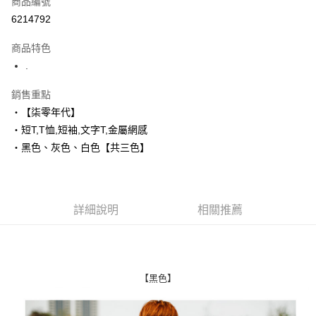
商品編號
超商取貨付款
6214792
LINE Pay
商品特色
Apple Pay
.
街口支付
銷售重點
‧【柒零年代】
悠遊付
‧短T,T恤,短袖,文字T,金屬網感
Google Pay
‧黑色、灰色、白色【共三色】
AFTEE先享後付
相關說明
【關於「AFTEE先享後付」】
詳細說明
相關推薦
ATM付款
AFTEE先享後付是「在收到商品之後才付款」的支付方式。 讓您購物簡單
便利好安心！
１．簡單：不需註冊會員、不需綁卡、不需儲值。
運送方式
２．便利：只要手機號碼，簡訊認證，即可結帳。
３．安心：先確認商品／服務後，再付款。
全家付款取貨
【黑色】
每筆NT$80，滿NT$1,800(含以上)免運費
【「AFTEE先享後付」結帳流程】
１．於結帳方式選擇「AFTEE先享後付」後，將跳轉至「AFTEE先享後付」
先付款後全家取貨
結帳頁面，進行簡訊認證並確認金額後，即可完成結帳。