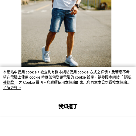
本網站中使用 cookie，欲查詢有關本網站使用 cookie 方式之詳情，及若您不希
望在電腦上使用 cookie 時應如何變更電腦的 cookie 設定，請參閱本網站「
隱私
權條款
」之 Cookie 聲明。您繼續使用本網站即表示您同意本公司得按本網站使
用條款之 Cookie 聲明使用 cookie。
了解更多 >
我知道了