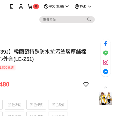
0
中文 (繁體)
TWD
0739J】韓國製特殊防水抗污塗層厚鋪棉
外套(LE-Z51)
1,800免運
480
黑色3號
黑色4號
黑色5號