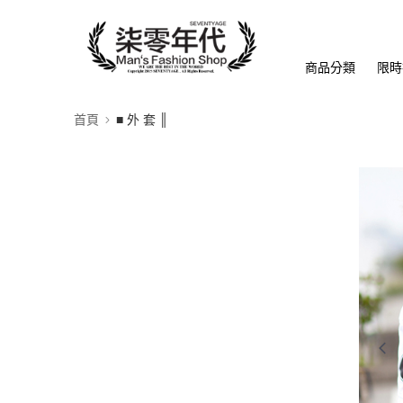
商品分類
限時
首頁
■ 外 套 ║