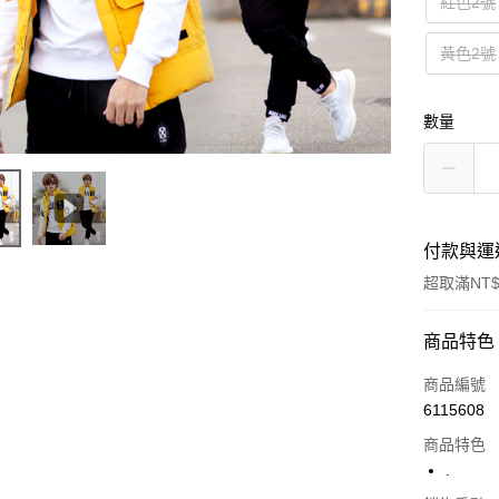
紅色2號
黃色2號
數量
付款與運
超取滿NT$
付款方式
商品特色
信用卡一
商品編號
6115608
超商取貨
商品特色
LINE Pay
.