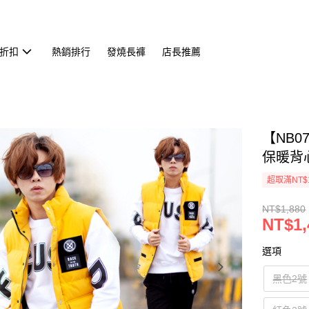
折扣
熱銷排行
發燒長褲
店長推薦
【NB
保暖背心
超取滿NT$
NT$1,880
NT$1,
選項
黑色2號