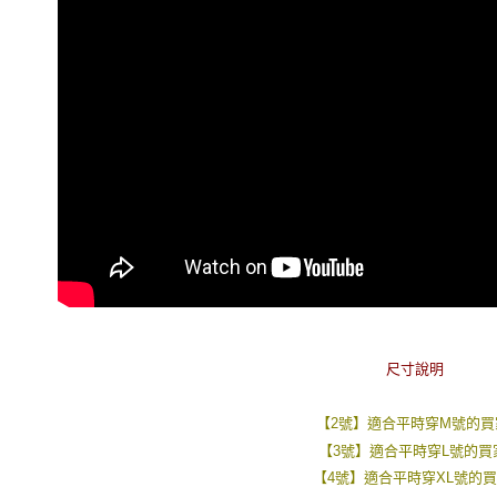
絡購買商品
先享後付
每筆NT$8
※ 交易是
是否繳費成
先付款後7
付客戶支
每筆NT$8
【注意事
宅配
１．透過由
交易，需
每筆NT$1
求債權轉
２．關於
https://aft
３．未成
「AFTE
任。
４．使用「
即時審查
結果請求
５．嚴禁
尺寸說明
形，恩沛
動。
【2號】適合平時穿M號的買
【3號】適合平時穿L號的買
【4號】適合平時穿XL號的