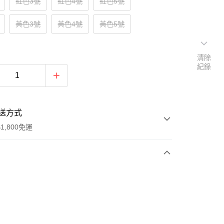
紅色3號
紅色4號
紅色5號
黃色3號
黃色4號
黃色5號
清除
紀錄
送方式
1,800免運
次付款
付款