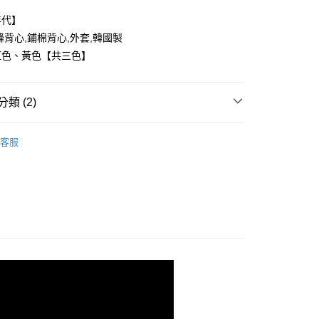
年代】
鋒背心,鋪棉背心,外套,韓國製
紅色、黃色【共三色】
y
類 (2)
享後付
FTEE先享後付」】
客服
推薦
先享後付是「在收到商品之後才付款」的支付方式。 讓您購物簡單
心！
：不需註冊會員、不需綁卡、不需儲值。
：只要手機號碼，簡訊認證，即可結帳。
：先確認商品／服務後，再付款。
取貨
EE先享後付」結帳流程】
0，滿NT$1,800(含以上)免運費
方式選擇「AFTEE先享後付」後，將跳轉至「AFTEE先享後
頁面，進行簡訊認證並確認金額後，即可完成結帳。
全家取貨
成立數日內，您將收到繳費通知簡訊。
費通知簡訊後14天內，點擊此簡訊中的連結，可透過四大超商
0，滿NT$1,800(含以上)免運費
網路銀行／等多元方式進行付款，方視為交易完成。
：結帳手續完成當下不需立刻繳費，但若您需要取消訂單，請聯
取貨