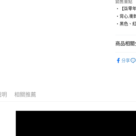
Apple Pay
銷售重點
‧【柒零
街口支付
‧背心,衝
‧黑色、
悠遊付
Google Pa
商品相關分
AFTEE先
相關說明
■ 外 套 ║
【關於「A
分享
ATM付款
人氣商品
AFTEE
便利好安
１．簡單
２．便利
運送方式
３．安心
說明
相關推薦
全家付款
【「AFT
每筆NT$8
１．於結帳
付」結帳
先付款後
２．訂單
３．收到繳
每筆NT$8
／ATM／
※ 請注意
7-11付款