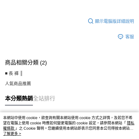
PA-HB079FH
顯示電腦版詳細說明
客服
商品相關分類 (2)
■ 長 褲 ║
人氣商品推薦
本分類熱銷
全站排行
本網站中使用 cookie，欲查詢有關本網站使用 cookie 方式之詳情，及若您不希
熱門標籤
望在電腦上使用 cookie 時應如何變更電腦的 cookie 設定，請參閱本網站「
隱私
權條款
」之 Cookie 聲明。您繼續使用本網站即表示您同意本公司得按本網站使
用條款之 Cookie 聲明使用 cookie。
了解更多 >