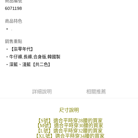
商品編號
超商取貨付款
6071198
LINE Pay
商品特色
Apple Pay
.
街口支付
銷售重點
‧【柒零年代】
悠遊付
‧牛仔褲,長褲,合身版,韓國製
Google Pay
‧深藍、淺藍【共二色】
AFTEE先享後付
相關說明
【關於「AFTEE先享後付」】
詳細說明
相關推薦
ATM付款
AFTEE先享後付是「在收到商品之後才付款」的支付方式。 讓您購物簡單
便利好安心！
１．簡單：不需註冊會員、不需綁卡、不需儲值。
運送方式
２．便利：只要手機號碼，簡訊認證，即可結帳。
尺寸說明
３．安心：先確認商品／服務後，再付款。
全家付款取貨
【S號】適合平時穿28腰的買家
每筆NT$80，滿NT$1,800(含以上)免運費
【M號】適合平時穿30腰的買家
【「AFTEE先享後付」結帳流程】
【L號】適合平時穿32腰的買家
１．於結帳方式選擇「AFTEE先享後付」後，將跳轉至「AFTEE先享後付」
【XL號】適合平時穿34腰的買家
先付款後全家取貨
結帳頁面，進行簡訊認證並確認金額後，即可完成結帳。