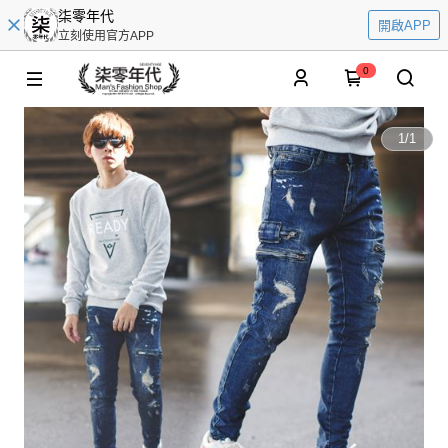
柒零年代
開啟APP
立刻使用官方APP
0
1
/
1