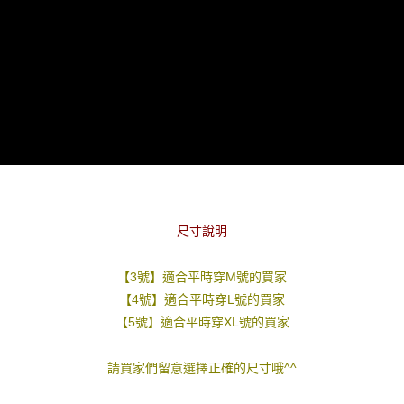
２．訂單成立數日內，您將收到繳費通知簡訊。
每筆NT$80，滿NT$1,800(含以上)免運費
３．收到繳費通知簡訊後14天內，點擊此簡訊中的連結，可透過四大超商／
ATM／網路銀行／等多元方式進行付款，方視為交易完成。
7-11付款取貨
※ 請注意：結帳手續完成當下不需立刻繳費，但若您需要取消訂單，請聯絡
每筆NT$80，滿NT$1,800(含以上)免運費
購買商品的店家。未經商家同意取消之訂單仍視為有效，需透過AFTEE先享
後付繳納相關費用。
先付款後7-11取貨
※ 交易是否成功請以「AFTEE先享後付 」之結帳頁面顯示為準，若有關於
是否繳費成功／繳費後需取消欲退款等相關疑問，請聯繫「AFTEE先享後付
每筆NT$80，滿NT$1,800(含以上)免運費
客戶支援中心」
https://netprotections.freshdesk.com/support/home
宅配
【注意事項】
１．透過由恩沛科技股份有限公司提供之「AFTEE先享後付」服務完成之交
每筆NT$120，滿NT$3,000(含以上)免運費
易，需依本服務之必要範圍內提供個人資料，並將交易相關給付款項請求債
權轉讓予恩沛科技股份有限公司。
尺寸說明
２．關於個人資料處理事宜，請瀏覽以下網址：
https://aftee.tw/terms/#terms3
３．未成年的使用者請事先徵得法定代理人或監護人之同意方可使用
【3號】適合平時穿M號的買家
「AFTEE先享後付」，若未經同意申辦者引起之損失，本公司不負相關責
【4號】適合平時穿L號的買家
任。
【5號】適合平時穿XL號的買家
４．使用「AFTEE先享後付」時，將依據個別帳號之用戶狀況，依本公司即
時審查核予不同之上限額度；若仍有額度不足之情形，本公司將視審查結果
請求用戶進行身份認證。
請買家們留意選擇正確的尺寸哦^^
５．嚴禁一人註冊多個帳號或使用他人資訊註冊。若發現惡意使用之情形，
恩沛科技股份有限公司將有權停止該用戶之使用額度並採取法律行動。