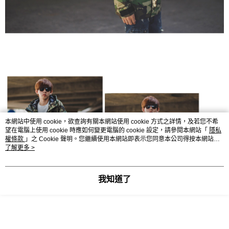
本網站中使用 cookie，欲查詢有關本網站使用 cookie 方式之詳情，及若您不希
望在電腦上使用 cookie 時應如何變更電腦的 cookie 設定，請參閱本網站「
隱私
權條款
」之 Cookie 聲明。您繼續使用本網站即表示您同意本公司得按本網站使
用條款之 Cookie 聲明使用 cookie。
了解更多 >
我知道了