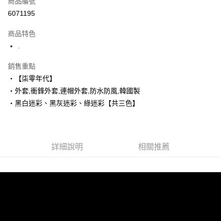
商品編號
超商取貨付款
6071195
LINE Pay
商品特色
Apple Pay
.
街口支付
銷售重點
‧【柒零年代】
悠遊付
‧外套,衝鋒外套,連帽外套,防水防風,韓國製
Google Pay
‧黑白迷彩、黑灰迷彩、綠迷彩【共三色】
AFTEE先享後付
相關說明
【關於「AFTEE先享後付」】
詳細說明
相關推薦
ATM付款
AFTEE先享後付是「在收到商品之後才付款」的支付方式。 讓您購物簡單
便利好安心！
１．簡單：不需註冊會員、不需綁卡、不需儲值。
運送方式
２．便利：只要手機號碼，簡訊認證，即可結帳。
３．安心：先確認商品／服務後，再付款。
全家付款取貨
每筆NT$80，滿NT$1,800(含以上)免運費
【「AFTEE先享後付」結帳流程】
１．於結帳方式選擇「AFTEE先享後付」後，將跳轉至「AFTEE先享後付」
先付款後全家取貨
結帳頁面，進行簡訊認證並確認金額後，即可完成結帳。