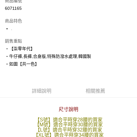
商品編號
超商取貨付款
6071165
LINE Pay
商品特色
Apple Pay
.
街口支付
銷售重點
‧【柒零年代】
悠遊付
‧牛仔褲,長褲,合身版,特殊防潑水處理,韓國製
Google Pay
‧如圖【共一色】
AFTEE先享後付
相關說明
【關於「AFTEE先享後付」】
詳細說明
相關推薦
ATM付款
AFTEE先享後付是「在收到商品之後才付款」的支付方式。 讓您購物簡單
便利好安心！
１．簡單：不需註冊會員、不需綁卡、不需儲值。
運送方式
２．便利：只要手機號碼，簡訊認證，即可結帳。
尺寸說明
３．安心：先確認商品／服務後，再付款。
全家付款取貨
【S號】適合平時穿28腰的買家
每筆NT$80，滿NT$1,800(含以上)免運費
【M號】適合平時穿30腰的買家
【「AFTEE先享後付」結帳流程】
【L號】適合平時穿32腰的買家
１．於結帳方式選擇「AFTEE先享後付」後，將跳轉至「AFTEE先享後付」
【XL號】適合平時穿34腰的買家
先付款後全家取貨
結帳頁面，進行簡訊認證並確認金額後，即可完成結帳。