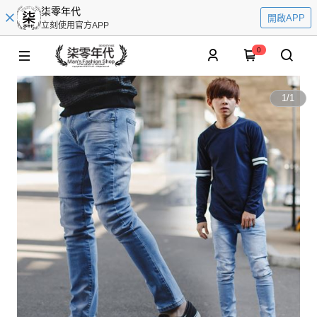
柒零年代
開啟APP
立刻使用官方APP
0
1
/
1