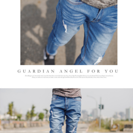
２．訂單成立數日內，您將收到繳費通知簡訊。
每筆NT$80，滿NT$1,800(含以上)免運費
３．收到繳費通知簡訊後14天內，點擊此簡訊中的連結，可透過四大超商／
ATM／網路銀行／等多元方式進行付款，方視為交易完成。
7-11付款取貨
※ 請注意：結帳手續完成當下不需立刻繳費，但若您需要取消訂單，請聯絡
每筆NT$80，滿NT$1,800(含以上)免運費
購買商品的店家。未經商家同意取消之訂單仍視為有效，需透過AFTEE先享
後付繳納相關費用。
先付款後7-11取貨
※ 交易是否成功請以「AFTEE先享後付 」之結帳頁面顯示為準，若有關於
是否繳費成功／繳費後需取消欲退款等相關疑問，請聯繫「AFTEE先享後付
每筆NT$80，滿NT$1,800(含以上)免運費
客戶支援中心」
https://netprotections.freshdesk.com/support/home
宅配
【注意事項】
１．透過由恩沛科技股份有限公司提供之「AFTEE先享後付」服務完成之交
每筆NT$120，滿NT$3,000(含以上)免運費
易，需依本服務之必要範圍內提供個人資料，並將交易相關給付款項請求債
權轉讓予恩沛科技股份有限公司。
２．關於個人資料處理事宜，請瀏覽以下網址：
https://aftee.tw/terms/#terms3
３．未成年的使用者請事先徵得法定代理人或監護人之同意方可使用
「AFTEE先享後付」，若未經同意申辦者引起之損失，本公司不負相關責
任。
４．使用「AFTEE先享後付」時，將依據個別帳號之用戶狀況，依本公司即
時審查核予不同之上限額度；若仍有額度不足之情形，本公司將視審查結果
請求用戶進行身份認證。
５．嚴禁一人註冊多個帳號或使用他人資訊註冊。若發現惡意使用之情形，
恩沛科技股份有限公司將有權停止該用戶之使用額度並採取法律行動。