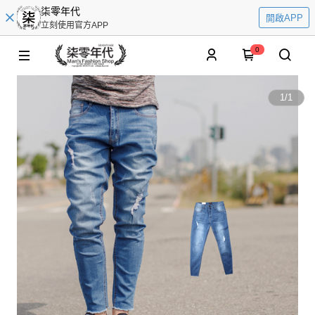
柒零年代
開啟APP
立刻使用官方APP
0
1
/
1