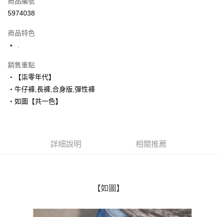
商品編號
超商取貨付款
5974038
LINE Pay
商品特色
Apple Pay
.
街口支付
銷售重點
‧【柒零年代】
悠遊付
‧牛仔褲,長褲,合身版,彈性褲
Google Pay
‧如圖【共一色】
AFTEE先享後付
相關說明
【關於「AFTEE先享後付」】
詳細說明
相關推薦
ATM付款
AFTEE先享後付是「在收到商品之後才付款」的支付方式。 讓您購物簡單
便利好安心！
１．簡單：不需註冊會員、不需綁卡、不需儲值。
運送方式
２．便利：只要手機號碼，簡訊認證，即可結帳。
３．安心：先確認商品／服務後，再付款。
全家付款取貨
【如圖】
每筆NT$80，滿NT$1,800(含以上)免運費
【「AFTEE先享後付」結帳流程】
１．於結帳方式選擇「AFTEE先享後付」後，將跳轉至「AFTEE先享後付」
先付款後全家取貨
結帳頁面，進行簡訊認證並確認金額後，即可完成結帳。