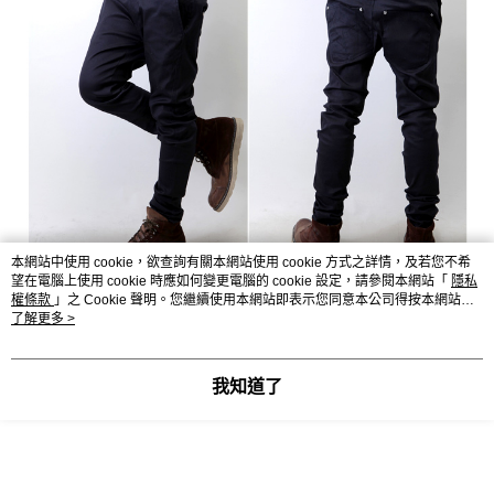
本網站中使用 cookie，欲查詢有關本網站使用 cookie 方式之詳情，及若您不希
望在電腦上使用 cookie 時應如何變更電腦的 cookie 設定，請參閱本網站「
隱私
權條款
」之 Cookie 聲明。您繼續使用本網站即表示您同意本公司得按本網站使
用條款之 Cookie 聲明使用 cookie。
了解更多 >
我知道了