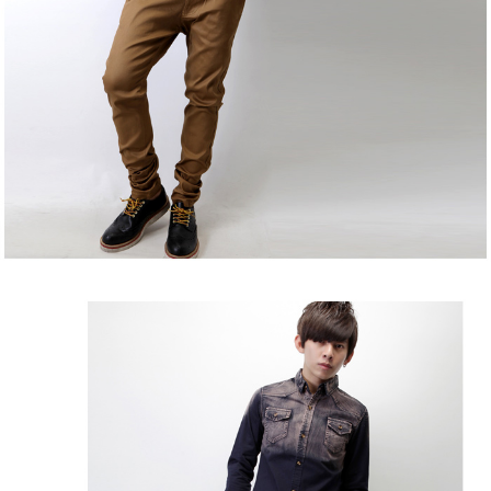
２．訂單成立數日內，您將收到繳費通知簡訊。
每筆NT$80，滿NT$1,800(含以上)免運費
３．收到繳費通知簡訊後14天內，點擊此簡訊中的連結，可透過四大超商／
ATM／網路銀行／等多元方式進行付款，方視為交易完成。
7-11付款取貨
※ 請注意：結帳手續完成當下不需立刻繳費，但若您需要取消訂單，請聯絡
每筆NT$80，滿NT$1,800(含以上)免運費
購買商品的店家。未經商家同意取消之訂單仍視為有效，需透過AFTEE先享
後付繳納相關費用。
先付款後7-11取貨
※ 交易是否成功請以「AFTEE先享後付 」之結帳頁面顯示為準，若有關於
是否繳費成功／繳費後需取消欲退款等相關疑問，請聯繫「AFTEE先享後付
每筆NT$80，滿NT$1,800(含以上)免運費
客戶支援中心」
https://netprotections.freshdesk.com/support/home
宅配
【注意事項】
１．透過由恩沛科技股份有限公司提供之「AFTEE先享後付」服務完成之交
每筆NT$120，滿NT$3,000(含以上)免運費
易，需依本服務之必要範圍內提供個人資料，並將交易相關給付款項請求債
權轉讓予恩沛科技股份有限公司。
２．關於個人資料處理事宜，請瀏覽以下網址：
https://aftee.tw/terms/#terms3
３．未成年的使用者請事先徵得法定代理人或監護人之同意方可使用
「AFTEE先享後付」，若未經同意申辦者引起之損失，本公司不負相關責
任。
４．使用「AFTEE先享後付」時，將依據個別帳號之用戶狀況，依本公司即
時審查核予不同之上限額度；若仍有額度不足之情形，本公司將視審查結果
請求用戶進行身份認證。
５．嚴禁一人註冊多個帳號或使用他人資訊註冊。若發現惡意使用之情形，
恩沛科技股份有限公司將有權停止該用戶之使用額度並採取法律行動。