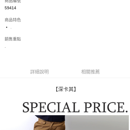
商品編號
超商取貨付款
59414
LINE Pay
商品特色
Apple Pay
.
街口支付
銷售重點
.
悠遊付
Google Pay
AFTEE先享後付
詳細說明
相關推薦
相關說明
【關於「AFTEE先享後付」】
ATM付款
AFTEE先享後付是「在收到商品之後才付款」的支付方式。 讓您購物簡單
【深卡其】
便利好安心！
１．簡單：不需註冊會員、不需綁卡、不需儲值。
運送方式
２．便利：只要手機號碼，簡訊認證，即可結帳。
３．安心：先確認商品／服務後，再付款。
全家付款取貨
每筆NT$80，滿NT$1,800(含以上)免運費
【「AFTEE先享後付」結帳流程】
１．於結帳方式選擇「AFTEE先享後付」後，將跳轉至「AFTEE先享後付」
先付款後全家取貨
結帳頁面，進行簡訊認證並確認金額後，即可完成結帳。