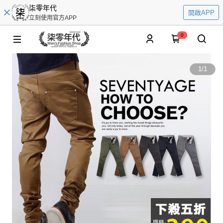
柒零年代
開啟APP
立刻使用官方APP
0
1
/
1