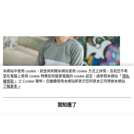
本網站中使用 cookie，欲查詢有關本網站使用 cookie 方式之詳情，及若您不希
望在電腦上使用 cookie 時應如何變更電腦的 cookie 設定，請參閱本網站「
隱私
權條款
」之 Cookie 聲明。您繼續使用本網站即表示您同意本公司得按本網站使
用條款之 Cookie 聲明使用 cookie。
了解更多 >
我知道了