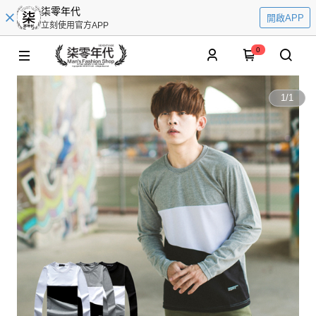
柒零年代
開啟APP
立刻使用官方APP
0
1
/
1