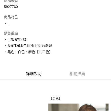
商品編號
超商取貨付款
5927760
LINE Pay
商品特色
Apple Pay
.
街口支付
銷售重點
‧【柒零年代】
悠遊付
‧長袖T,薄長T,長袖上衣,台灣製
Google Pay
‧黑色、白色、麻色【共三色】
AFTEE先享後付
相關說明
【關於「AFTEE先享後付」】
詳細說明
相關推薦
ATM付款
AFTEE先享後付是「在收到商品之後才付款」的支付方式。 讓您購物簡單
便利好安心！
１．簡單：不需註冊會員、不需綁卡、不需儲值。
運送方式
２．便利：只要手機號碼，簡訊認證，即可結帳。
３．安心：先確認商品／服務後，再付款。
全家付款取貨
【黑色】
每筆NT$80，滿NT$1,800(含以上)免運費
【「AFTEE先享後付」結帳流程】
１．於結帳方式選擇「AFTEE先享後付」後，將跳轉至「AFTEE先享後付」
先付款後全家取貨
結帳頁面，進行簡訊認證並確認金額後，即可完成結帳。