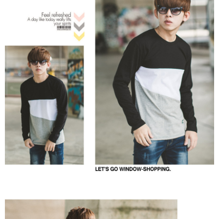
２．訂單成立數日內，您將收到繳費通知簡訊。
每筆NT$80，滿NT$1,800(含以上)免運費
３．收到繳費通知簡訊後14天內，點擊此簡訊中的連結，可透過四大超商／
ATM／網路銀行／等多元方式進行付款，方視為交易完成。
7-11付款取貨
※ 請注意：結帳手續完成當下不需立刻繳費，但若您需要取消訂單，請聯絡
每筆NT$80，滿NT$1,800(含以上)免運費
購買商品的店家。未經商家同意取消之訂單仍視為有效，需透過AFTEE先享
後付繳納相關費用。
先付款後7-11取貨
※ 交易是否成功請以「AFTEE先享後付 」之結帳頁面顯示為準，若有關於
是否繳費成功／繳費後需取消欲退款等相關疑問，請聯繫「AFTEE先享後付
每筆NT$80，滿NT$1,800(含以上)免運費
客戶支援中心」
https://netprotections.freshdesk.com/support/home
宅配
【注意事項】
１．透過由恩沛科技股份有限公司提供之「AFTEE先享後付」服務完成之交
每筆NT$120，滿NT$3,000(含以上)免運費
易，需依本服務之必要範圍內提供個人資料，並將交易相關給付款項請求債
權轉讓予恩沛科技股份有限公司。
２．關於個人資料處理事宜，請瀏覽以下網址：
https://aftee.tw/terms/#terms3
３．未成年的使用者請事先徵得法定代理人或監護人之同意方可使用
「AFTEE先享後付」，若未經同意申辦者引起之損失，本公司不負相關責
任。
４．使用「AFTEE先享後付」時，將依據個別帳號之用戶狀況，依本公司即
時審查核予不同之上限額度；若仍有額度不足之情形，本公司將視審查結果
請求用戶進行身份認證。
５．嚴禁一人註冊多個帳號或使用他人資訊註冊。若發現惡意使用之情形，
恩沛科技股份有限公司將有權停止該用戶之使用額度並採取法律行動。