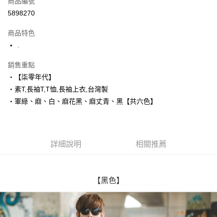
商品編號
超商取貨付款
5898270
LINE Pay
商品特色
Apple Pay
.
街口支付
銷售重點
‧【柒零年代】
悠遊付
‧素T,長袖T,T恤,長袖上衣,台灣製
Google Pay
‧軍綠、麻、白、麻花黑、麻丈青、黑【共六色】
AFTEE先享後付
相關說明
【關於「AFTEE先享後付」】
詳細說明
相關推薦
ATM付款
AFTEE先享後付是「在收到商品之後才付款」的支付方式。 讓您購物簡單
便利好安心！
１．簡單：不需註冊會員、不需綁卡、不需儲值。
運送方式
２．便利：只要手機號碼，簡訊認證，即可結帳。
【黑色】
３．安心：先確認商品／服務後，再付款。
全家付款取貨
每筆NT$80，滿NT$1,800(含以上)免運費
【「AFTEE先享後付」結帳流程】
１．於結帳方式選擇「AFTEE先享後付」後，將跳轉至「AFTEE先享後付」
先付款後全家取貨
結帳頁面，進行簡訊認證並確認金額後，即可完成結帳。