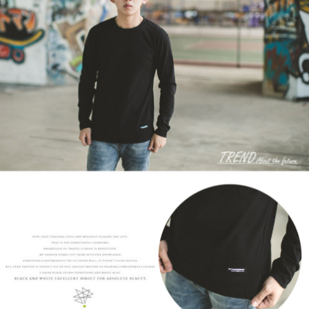
２．訂單成立數日內，您將收到繳費通知簡訊。
每筆NT$80，滿NT$1,800(含以上)免運費
３．收到繳費通知簡訊後14天內，點擊此簡訊中的連結，可透過四大超商／
ATM／網路銀行／等多元方式進行付款，方視為交易完成。
7-11付款取貨
※ 請注意：結帳手續完成當下不需立刻繳費，但若您需要取消訂單，請聯絡
每筆NT$80，滿NT$1,800(含以上)免運費
購買商品的店家。未經商家同意取消之訂單仍視為有效，需透過AFTEE先享
後付繳納相關費用。
先付款後7-11取貨
※ 交易是否成功請以「AFTEE先享後付 」之結帳頁面顯示為準，若有關於
是否繳費成功／繳費後需取消欲退款等相關疑問，請聯繫「AFTEE先享後付
每筆NT$80，滿NT$1,800(含以上)免運費
客戶支援中心」
https://netprotections.freshdesk.com/support/home
宅配
【注意事項】
１．透過由恩沛科技股份有限公司提供之「AFTEE先享後付」服務完成之交
每筆NT$120，滿NT$3,000(含以上)免運費
易，需依本服務之必要範圍內提供個人資料，並將交易相關給付款項請求債
權轉讓予恩沛科技股份有限公司。
２．關於個人資料處理事宜，請瀏覽以下網址：
https://aftee.tw/terms/#terms3
３．未成年的使用者請事先徵得法定代理人或監護人之同意方可使用
「AFTEE先享後付」，若未經同意申辦者引起之損失，本公司不負相關責
任。
４．使用「AFTEE先享後付」時，將依據個別帳號之用戶狀況，依本公司即
時審查核予不同之上限額度；若仍有額度不足之情形，本公司將視審查結果
請求用戶進行身份認證。
５．嚴禁一人註冊多個帳號或使用他人資訊註冊。若發現惡意使用之情形，
恩沛科技股份有限公司將有權停止該用戶之使用額度並採取法律行動。