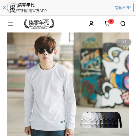
柒零年代
開啟APP
立刻使用官方APP
0
1
/
1