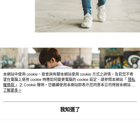
本網站中使用 cookie，欲查詢有關本網站使用 cookie 方式之詳情，及若您不希
望在電腦上使用 cookie 時應如何變更電腦的 cookie 設定，請參閱本網站「
隱私
權條款
」之 Cookie 聲明。您繼續使用本網站即表示您同意本公司得按本網站使
用條款之 Cookie 聲明使用 cookie。
了解更多 >
我知道了