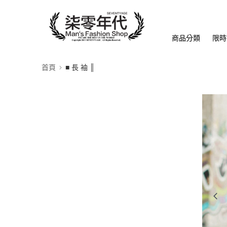
商品分類
限時
首頁
■ 長 袖 ║