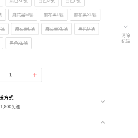
麻色XL號
白色M號
白色L號
號
麻花黑M號
麻花黑L號
麻花黑XL號
M號
麻丈青L號
麻丈青XL號
黑色M號
清除
紀錄
黑色XL號
送方式
1,800免運
次付款