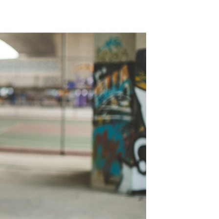
頁面，進行簡訊認證並確認金額後，即可完成結帳。
全家取貨
成立數日內，您將收到繳費通知簡訊。
費通知簡訊後14天內，點擊此簡訊中的連結，可透過四大超商
0，滿NT$1,800(含以上)免運費
網路銀行／等多元方式進行付款，方視為交易完成。
：結帳手續完成當下不需立刻繳費，但若您需要取消訂單，請聯
取貨
的店家。未經商家同意取消之訂單仍視為有效，需透過AFTEE
繳納相關費用。
0，滿NT$1,800(含以上)免運費
否成功請以「AFTEE先享後付 」之結帳頁面顯示為準，若有關於
功／繳費後需取消欲退款等相關疑問，請聯繫「AFTEE先享後
-11取貨
援中心」
https://netprotections.freshdesk.com/support/home
0，滿NT$1,800(含以上)免運費
項】
恩沛科技股份有限公司提供之「AFTEE先享後付」服務完成之
依本服務之必要範圍內提供個人資料，並將交易相關給付款項請
20，滿NT$3,000(含以上)免運費
讓予恩沛科技股份有限公司。
個人資料處理事宜，請瀏覽以下網址：
ee.tw/terms/#terms3
年的使用者請事先徵得法定代理人或監護人之同意方可使用
E先享後付」，若未經同意申辦者引起之損失，本公司不負相關責
AFTEE先享後付」時，將依據個別帳號之用戶狀況，依本公司
核予不同之上限額度；若仍有額度不足之情形，本公司將視審查
用戶進行身份認證。
一人註冊多個帳號或使用他人資訊註冊。若發現惡意使用之情
科技股份有限公司將有權停止該用戶之使用額度並採取法律行