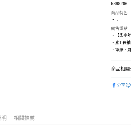
5898266
超商取貨
商品特色
LINE Pay
.
Apple Pay
銷售重點
‧【柒零
街口支付
‧素T,長袖
‧軍綠、
悠遊付
Google Pa
商品相關分
AFTEE先
相關說明
■ 長 袖 ║
【關於「A
分享
ATM付款
人氣商品
AFTEE
便利好安
１．簡單
２．便利
運送方式
３．安心
說明
相關推薦
全家付款
【「AFT
每筆NT$8
１．於結帳