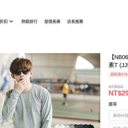
折扣
熱銷排行
發燒長褲
店長推薦
【NB0
素T (JJ
超取滿NT$
NT$550
NT$2
選項
軍綠M