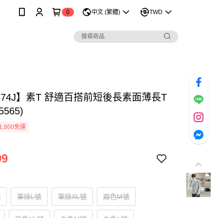
0
中文 (繁體)
TWD
674J】素T 舒適百搭前短後長素面薄長T
5565)
1,800免運
99
號
軍綠L號
軍綠XL號
麻色M號