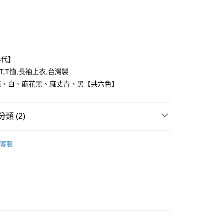
付款
年代】
T,T恤,長袖上衣,台灣製
麻、白、麻花黑、麻丈青、黑【共六色】
y
類 (2)
享後付
FTEE先享後付」】
客服
推薦
先享後付是「在收到商品之後才付款」的支付方式。 讓您購物簡單
心！
：不需註冊會員、不需綁卡、不需儲值。
：只要手機號碼，簡訊認證，即可結帳。
：先確認商品／服務後，再付款。
取貨
EE先享後付」結帳流程】
0，滿NT$1,800(含以上)免運費
方式選擇「AFTEE先享後付」後，將跳轉至「AFTEE先享後