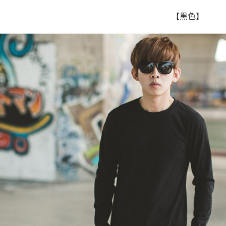
付」結帳
先付款後
２．訂單
【黑色】
３．收到繳
每筆NT$8
／ATM／
※ 請注意
7-11付款
絡購買商品
先享後付
每筆NT$8
※ 交易是
是否繳費成
先付款後7
付客戶支
每筆NT$8
【注意事
宅配
１．透過由
交易，需
每筆NT$1
求債權轉
２．關於
https://aft
３．未成
「AFTE
任。
４．使用「
即時審查
結果請求
５．嚴禁
形，恩沛