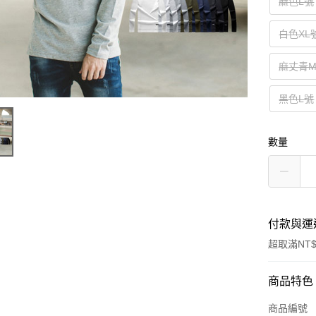
麻色L號
白色XL
麻丈青
黑色L號
數量
付款與運
超取滿NT$
付款方式
商品特色
信用卡一
商品編號