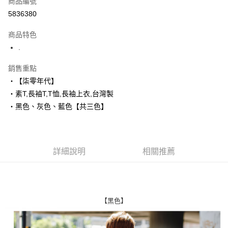
商品編號
超商取貨付款
5836380
LINE Pay
商品特色
Apple Pay
.
街口支付
銷售重點
‧【柒零年代】
悠遊付
‧素T,長袖T,T恤,長袖上衣,台灣製
Google Pay
‧黑色、灰色、藍色【共三色】
AFTEE先享後付
相關說明
【關於「AFTEE先享後付」】
詳細說明
相關推薦
ATM付款
AFTEE先享後付是「在收到商品之後才付款」的支付方式。 讓您購物簡單
便利好安心！
１．簡單：不需註冊會員、不需綁卡、不需儲值。
運送方式
２．便利：只要手機號碼，簡訊認證，即可結帳。
３．安心：先確認商品／服務後，再付款。
全家付款取貨
【黑色】
每筆NT$80，滿NT$1,800(含以上)免運費
【「AFTEE先享後付」結帳流程】
１．於結帳方式選擇「AFTEE先享後付」後，將跳轉至「AFTEE先享後付」
先付款後全家取貨
結帳頁面，進行簡訊認證並確認金額後，即可完成結帳。