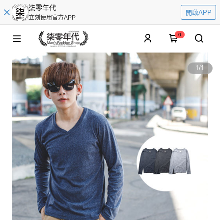
柒零年代
開啟APP
立刻使用官方APP
0
1
/
1