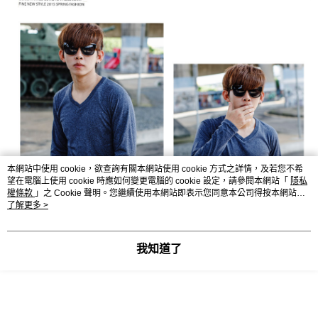
本網站中使用 cookie，欲查詢有關本網站使用 cookie 方式之詳情，及若您不希
望在電腦上使用 cookie 時應如何變更電腦的 cookie 設定，請參閱本網站「
隱私
權條款
」之 Cookie 聲明。您繼續使用本網站即表示您同意本公司得按本網站使
用條款之 Cookie 聲明使用 cookie。
了解更多 >
我知道了