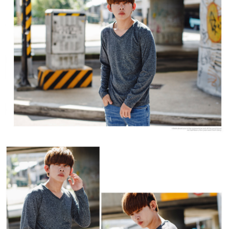
２．訂單成立數日內，您將收到繳費通知簡訊。
每筆NT$80，滿NT$1,800(含以上)免運費
３．收到繳費通知簡訊後14天內，點擊此簡訊中的連結，可透過四大超商／
ATM／網路銀行／等多元方式進行付款，方視為交易完成。
7-11付款取貨
※ 請注意：結帳手續完成當下不需立刻繳費，但若您需要取消訂單，請聯絡
每筆NT$80，滿NT$1,800(含以上)免運費
購買商品的店家。未經商家同意取消之訂單仍視為有效，需透過AFTEE先享
後付繳納相關費用。
先付款後7-11取貨
※ 交易是否成功請以「AFTEE先享後付 」之結帳頁面顯示為準，若有關於
是否繳費成功／繳費後需取消欲退款等相關疑問，請聯繫「AFTEE先享後付
每筆NT$80，滿NT$1,800(含以上)免運費
客戶支援中心」
https://netprotections.freshdesk.com/support/home
宅配
【注意事項】
１．透過由恩沛科技股份有限公司提供之「AFTEE先享後付」服務完成之交
每筆NT$120，滿NT$3,000(含以上)免運費
易，需依本服務之必要範圍內提供個人資料，並將交易相關給付款項請求債
權轉讓予恩沛科技股份有限公司。
２．關於個人資料處理事宜，請瀏覽以下網址：
https://aftee.tw/terms/#terms3
３．未成年的使用者請事先徵得法定代理人或監護人之同意方可使用
「AFTEE先享後付」，若未經同意申辦者引起之損失，本公司不負相關責
任。
４．使用「AFTEE先享後付」時，將依據個別帳號之用戶狀況，依本公司即
時審查核予不同之上限額度；若仍有額度不足之情形，本公司將視審查結果
請求用戶進行身份認證。
５．嚴禁一人註冊多個帳號或使用他人資訊註冊。若發現惡意使用之情形，
恩沛科技股份有限公司將有權停止該用戶之使用額度並採取法律行動。