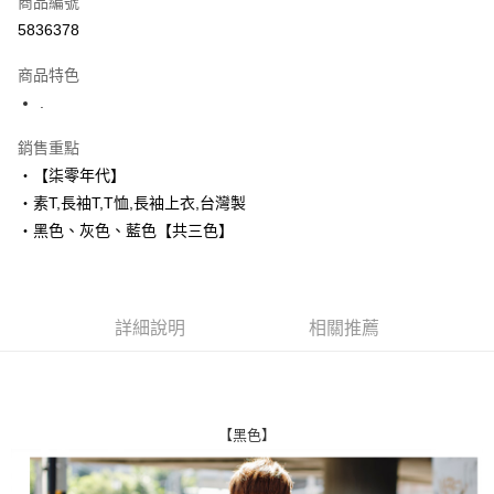
商品編號
超商取貨付款
5836378
LINE Pay
商品特色
Apple Pay
.
街口支付
銷售重點
‧【柒零年代】
悠遊付
‧素T,長袖T,T恤,長袖上衣,台灣製
Google Pay
‧黑色、灰色、藍色【共三色】
AFTEE先享後付
相關說明
【關於「AFTEE先享後付」】
詳細說明
相關推薦
ATM付款
AFTEE先享後付是「在收到商品之後才付款」的支付方式。 讓您購物簡單
便利好安心！
１．簡單：不需註冊會員、不需綁卡、不需儲值。
運送方式
２．便利：只要手機號碼，簡訊認證，即可結帳。
３．安心：先確認商品／服務後，再付款。
全家付款取貨
【黑色】
每筆NT$80，滿NT$1,800(含以上)免運費
【「AFTEE先享後付」結帳流程】
１．於結帳方式選擇「AFTEE先享後付」後，將跳轉至「AFTEE先享後付」
先付款後全家取貨
結帳頁面，進行簡訊認證並確認金額後，即可完成結帳。