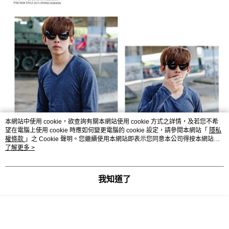
本網站中使用 cookie，欲查詢有關本網站使用 cookie 方式之詳情，及若您不希
望在電腦上使用 cookie 時應如何變更電腦的 cookie 設定，請參閱本網站「
隱私
權條款
」之 Cookie 聲明。您繼續使用本網站即表示您同意本公司得按本網站使
用條款之 Cookie 聲明使用 cookie。
了解更多 >
我知道了