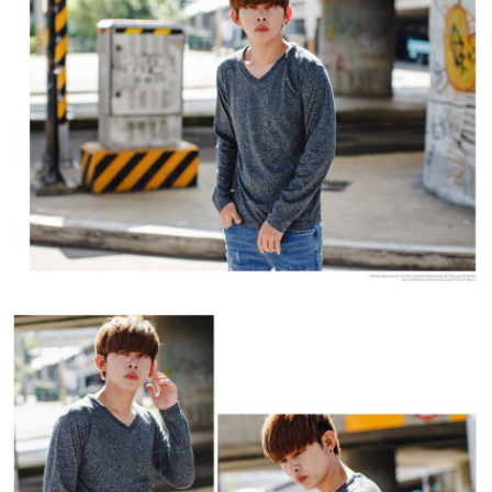
２．訂單成立數日內，您將收到繳費通知簡訊。
每筆NT$80，滿NT$1,800(含以上)免運費
３．收到繳費通知簡訊後14天內，點擊此簡訊中的連結，可透過四大超商／
ATM／網路銀行／等多元方式進行付款，方視為交易完成。
7-11付款取貨
※ 請注意：結帳手續完成當下不需立刻繳費，但若您需要取消訂單，請聯絡
每筆NT$80，滿NT$1,800(含以上)免運費
購買商品的店家。未經商家同意取消之訂單仍視為有效，需透過AFTEE先享
後付繳納相關費用。
先付款後7-11取貨
※ 交易是否成功請以「AFTEE先享後付 」之結帳頁面顯示為準，若有關於
是否繳費成功／繳費後需取消欲退款等相關疑問，請聯繫「AFTEE先享後付
每筆NT$80，滿NT$1,800(含以上)免運費
客戶支援中心」
https://netprotections.freshdesk.com/support/home
宅配
【注意事項】
１．透過由恩沛科技股份有限公司提供之「AFTEE先享後付」服務完成之交
每筆NT$120，滿NT$3,000(含以上)免運費
易，需依本服務之必要範圍內提供個人資料，並將交易相關給付款項請求債
權轉讓予恩沛科技股份有限公司。
２．關於個人資料處理事宜，請瀏覽以下網址：
https://aftee.tw/terms/#terms3
３．未成年的使用者請事先徵得法定代理人或監護人之同意方可使用
「AFTEE先享後付」，若未經同意申辦者引起之損失，本公司不負相關責
任。
４．使用「AFTEE先享後付」時，將依據個別帳號之用戶狀況，依本公司即
時審查核予不同之上限額度；若仍有額度不足之情形，本公司將視審查結果
請求用戶進行身份認證。
５．嚴禁一人註冊多個帳號或使用他人資訊註冊。若發現惡意使用之情形，
恩沛科技股份有限公司將有權停止該用戶之使用額度並採取法律行動。