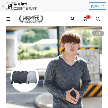
柒零年代
開啟APP
立刻使用官方APP
0
1
/
1