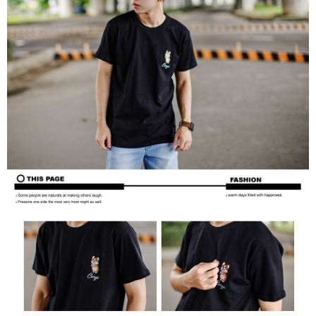
３．收到繳費通知簡訊後14天內，點擊此簡訊中的連結，可透過四大超商／
ATM／網路銀行／等多元方式進行付款，方視為交易完成。
7-11付款取貨
※ 請注意：結帳手續完成當下不需立刻繳費，但若您需要取消訂單，請聯絡
每筆NT$80，滿NT$1,800(含以上)免運費
購買商品的店家。未經商家同意取消之訂單仍視為有效，需透過AFTEE先享
後付繳納相關費用。
先付款後7-11取貨
※ 交易是否成功請以「AFTEE先享後付 」之結帳頁面顯示為準，若有關於
是否繳費成功／繳費後需取消欲退款等相關疑問，請聯繫「AFTEE先享後付
每筆NT$80，滿NT$1,800(含以上)免運費
客戶支援中心」
https://netprotections.freshdesk.com/support/home
宅配
【注意事項】
１．透過由恩沛科技股份有限公司提供之「AFTEE先享後付」服務完成之交
每筆NT$120，滿NT$3,000(含以上)免運費
易，需依本服務之必要範圍內提供個人資料，並將交易相關給付款項請求債
權轉讓予恩沛科技股份有限公司。
海外宅配 (TWD)
查看運費
２．關於個人資料處理事宜，請瀏覽以下網址：
https://aftee.tw/terms/#terms3
３．未成年的使用者請事先徵得法定代理人或監護人之同意方可使用
「AFTEE先享後付」，若未經同意申辦者引起之損失，本公司不負相關責
任。
４．使用「AFTEE先享後付」時，將依據個別帳號之用戶狀況，依本公司即
時審查核予不同之上限額度；若仍有額度不足之情形，本公司將視審查結果
請求用戶進行身份認證。
５．嚴禁一人註冊多個帳號或使用他人資訊註冊。若發現惡意使用之情形，
恩沛科技股份有限公司將有權停止該用戶之使用額度並採取法律行動。