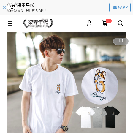
柒零年代
開啟APP
立刻使用官方APP
0
1
/
1