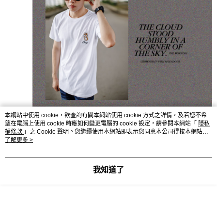
本網站中使用 cookie，欲查詢有關本網站使用 cookie 方式之詳情，及若您不希
望在電腦上使用 cookie 時應如何變更電腦的 cookie 設定，請參閱本網站「
隱私
權條款
」之 Cookie 聲明。您繼續使用本網站即表示您同意本公司得按本網站使
用條款之 Cookie 聲明使用 cookie。
了解更多 >
我知道了