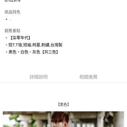
5702974
LINE Pay
商品特色
Apple Pay
.
街口支付
銷售重點
‧【柒零年代】
悠遊付
‧短T,T恤,短袖,柯基,刺繡,台灣製
Google Pay
‧黑色、白色、灰色【共三色】
AFTEE先享後付
相關說明
【關於「AFTEE先享後付」】
詳細說明
相關推薦
ATM付款
AFTEE先享後付是「在收到商品之後才付款」的支付方式。 讓您購物簡單
便利好安心！
１．簡單：不需註冊會員、不需綁卡、不需儲值。
運送方式
２．便利：只要手機號碼，簡訊認證，即可結帳。
３．安心：先確認商品／服務後，再付款。
全家付款取貨
【黑色】
每筆NT$80，滿NT$1,800(含以上)免運費
【「AFTEE先享後付」結帳流程】
１．於結帳方式選擇「AFTEE先享後付」後，將跳轉至「AFTEE先享後付」
先付款後全家取貨
結帳頁面，進行簡訊認證並確認金額後，即可完成結帳。
２．訂單成立數日內，您將收到繳費通知簡訊。
每筆NT$80，滿NT$1,800(含以上)免運費