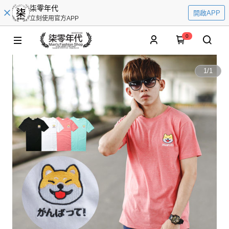
柒零年代
開啟APP
立刻使用官方APP
0
1
/
1