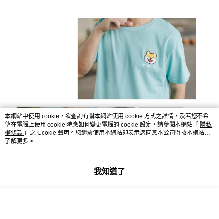
本網站中使用 cookie，欲查詢有關本網站使用 cookie 方式之詳情，及若您不希
望在電腦上使用 cookie 時應如何變更電腦的 cookie 設定，請參閱本網站「
隱私
權條款
」之 Cookie 聲明。您繼續使用本網站即表示您同意本公司得按本網站使
用條款之 Cookie 聲明使用 cookie。
了解更多 >
我知道了