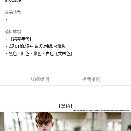
5702969
LINE Pay
商品特色
Apple Pay
.
街口支付
銷售重點
‧【柒零年代】
悠遊付
‧,短T,T恤,短袖,柴犬,刺繡,台灣製
Google Pay
‧黑色、紅色、綠色、白色【共四色】
AFTEE先享後付
相關說明
【關於「AFTEE先享後付」】
詳細說明
相關推薦
ATM付款
AFTEE先享後付是「在收到商品之後才付款」的支付方式。 讓您購物簡單
便利好安心！
１．簡單：不需註冊會員、不需綁卡、不需儲值。
運送方式
２．便利：只要手機號碼，簡訊認證，即可結帳。
３．安心：先確認商品／服務後，再付款。
全家付款取貨
【黑色】
每筆NT$80，滿NT$1,800(含以上)免運費
【「AFTEE先享後付」結帳流程】
１．於結帳方式選擇「AFTEE先享後付」後，將跳轉至「AFTEE先享後付」
先付款後全家取貨
結帳頁面，進行簡訊認證並確認金額後，即可完成結帳。
２．訂單成立數日內，您將收到繳費通知簡訊。
每筆NT$80，滿NT$1,800(含以上)免運費