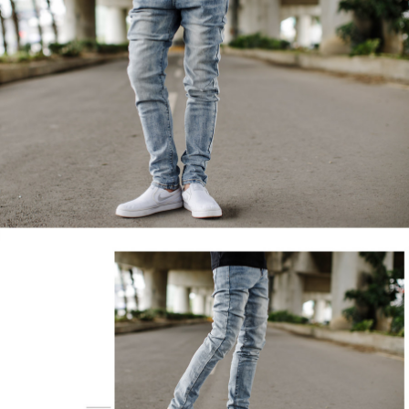
２．訂單成立數日內，您將收到繳費通知簡訊。
每筆NT$80，滿NT$1,800(含以上)免運費
３．收到繳費通知簡訊後14天內，點擊此簡訊中的連結，可透過四大超商／
ATM／網路銀行／等多元方式進行付款，方視為交易完成。
7-11付款取貨
※ 請注意：結帳手續完成當下不需立刻繳費，但若您需要取消訂單，請聯絡
每筆NT$80，滿NT$1,800(含以上)免運費
購買商品的店家。未經商家同意取消之訂單仍視為有效，需透過AFTEE先享
後付繳納相關費用。
先付款後7-11取貨
※ 交易是否成功請以「AFTEE先享後付 」之結帳頁面顯示為準，若有關於
是否繳費成功／繳費後需取消欲退款等相關疑問，請聯繫「AFTEE先享後付
每筆NT$80，滿NT$1,800(含以上)免運費
客戶支援中心」
https://netprotections.freshdesk.com/support/home
宅配
【注意事項】
１．透過由恩沛科技股份有限公司提供之「AFTEE先享後付」服務完成之交
每筆NT$120，滿NT$3,000(含以上)免運費
易，需依本服務之必要範圍內提供個人資料，並將交易相關給付款項請求債
權轉讓予恩沛科技股份有限公司。
海外宅配 (TWD)
查看運費
２．關於個人資料處理事宜，請瀏覽以下網址：
https://aftee.tw/terms/#terms3
３．未成年的使用者請事先徵得法定代理人或監護人之同意方可使用
「AFTEE先享後付」，若未經同意申辦者引起之損失，本公司不負相關責
任。
４．使用「AFTEE先享後付」時，將依據個別帳號之用戶狀況，依本公司即
時審查核予不同之上限額度；若仍有額度不足之情形，本公司將視審查結果
請求用戶進行身份認證。
５．嚴禁一人註冊多個帳號或使用他人資訊註冊。若發現惡意使用之情形，
恩沛科技股份有限公司將有權停止該用戶之使用額度並採取法律行動。