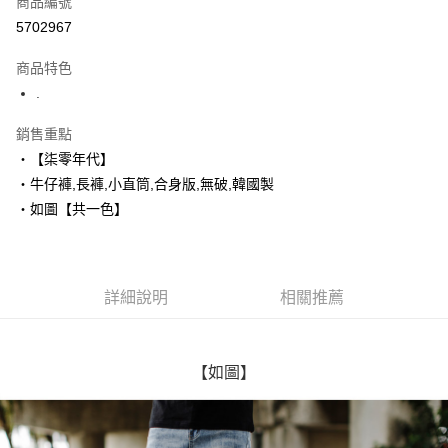
商品編號
超商取貨付款
5702967
LINE Pay
商品特色
Apple Pay
.
街口支付
銷售重點
‧【柒零年代】
悠遊付
‧牛仔褲,長褲,小直筒,合身版,無破,韓國製
Google Pay
‧如圖【共一色】
AFTEE先享後付
相關說明
【關於「AFTEE先享後付」】
詳細說明
相關推薦
ATM付款
AFTEE先享後付是「在收到商品之後才付款」的支付方式。 讓您購物簡單
便利好安心！
１．簡單：不需註冊會員、不需綁卡、不需儲值。
運送方式
２．便利：只要手機號碼，簡訊認證，即可結帳。
【如圖】
３．安心：先確認商品／服務後，再付款。
全家付款取貨
每筆NT$80，滿NT$1,800(含以上)免運費
【「AFTEE先享後付」結帳流程】
１．於結帳方式選擇「AFTEE先享後付」後，將跳轉至「AFTEE先享後付」
先付款後全家取貨
結帳頁面，進行簡訊認證並確認金額後，即可完成結帳。