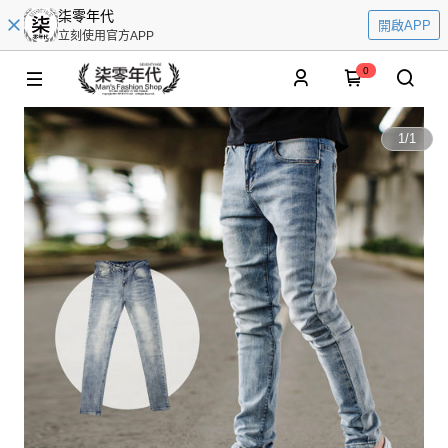
柒零年代
開啟APP
立刻使用官方APP
0
1
/
1