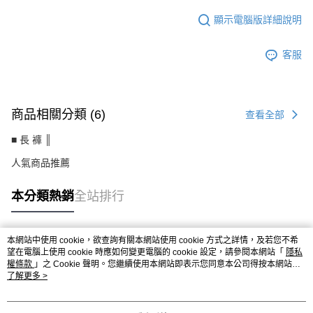
顯示電腦版詳細說明
客服
商品相關分類 (6)
查看全部
■ 長 褲 ║
人氣商品推薦
本分類熱銷
全站排行
本網站中使用 cookie，欲查詢有關本網站使用 cookie 方式之詳情，及若您不希
熱門標籤
望在電腦上使用 cookie 時應如何變更電腦的 cookie 設定，請參閱本網站「
隱私
權條款
」之 Cookie 聲明。您繼續使用本網站即表示您同意本公司得按本網站使
用條款之 Cookie 聲明使用 cookie。
了解更多 >