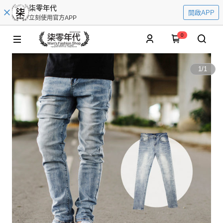
柒零年代
開啟APP
立刻使用官方APP
0
1
/
1