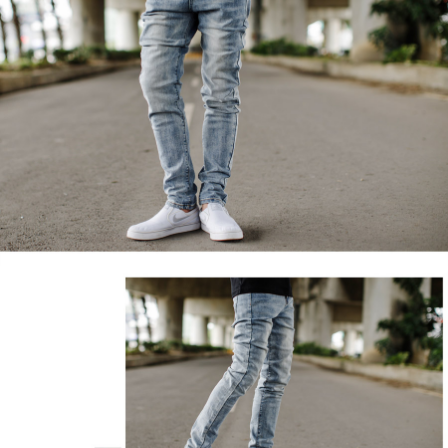
２．訂單成立數日內，您將收到繳費通知簡訊。
每筆NT$80，滿NT$1,800(含以上)免運費
３．收到繳費通知簡訊後14天內，點擊此簡訊中的連結，可透過四大超商／
ATM／網路銀行／等多元方式進行付款，方視為交易完成。
7-11付款取貨
※ 請注意：結帳手續完成當下不需立刻繳費，但若您需要取消訂單，請聯絡
每筆NT$80，滿NT$1,800(含以上)免運費
購買商品的店家。未經商家同意取消之訂單仍視為有效，需透過AFTEE先享
後付繳納相關費用。
先付款後7-11取貨
※ 交易是否成功請以「AFTEE先享後付 」之結帳頁面顯示為準，若有關於
是否繳費成功／繳費後需取消欲退款等相關疑問，請聯繫「AFTEE先享後付
每筆NT$80，滿NT$1,800(含以上)免運費
客戶支援中心」
https://netprotections.freshdesk.com/support/home
宅配
【注意事項】
１．透過由恩沛科技股份有限公司提供之「AFTEE先享後付」服務完成之交
每筆NT$120，滿NT$3,000(含以上)免運費
易，需依本服務之必要範圍內提供個人資料，並將交易相關給付款項請求債
權轉讓予恩沛科技股份有限公司。
海外宅配 (TWD)
查看運費
２．關於個人資料處理事宜，請瀏覽以下網址：
https://aftee.tw/terms/#terms3
３．未成年的使用者請事先徵得法定代理人或監護人之同意方可使用
「AFTEE先享後付」，若未經同意申辦者引起之損失，本公司不負相關責
任。
４．使用「AFTEE先享後付」時，將依據個別帳號之用戶狀況，依本公司即
時審查核予不同之上限額度；若仍有額度不足之情形，本公司將視審查結果
請求用戶進行身份認證。
５．嚴禁一人註冊多個帳號或使用他人資訊註冊。若發現惡意使用之情形，
恩沛科技股份有限公司將有權停止該用戶之使用額度並採取法律行動。