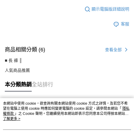
顯示電腦版詳細說明
客服
商品相關分類 (6)
查看全部
■ 長 褲 ║
人氣商品推薦
本分類熱銷
全站排行
本網站中使用 cookie，欲查詢有關本網站使用 cookie 方式之詳情，及若您不希
熱門標籤
望在電腦上使用 cookie 時應如何變更電腦的 cookie 設定，請參閱本網站「
隱私
權條款
」之 Cookie 聲明。您繼續使用本網站即表示您同意本公司得按本網站使
用條款之 Cookie 聲明使用 cookie。
了解更多 >