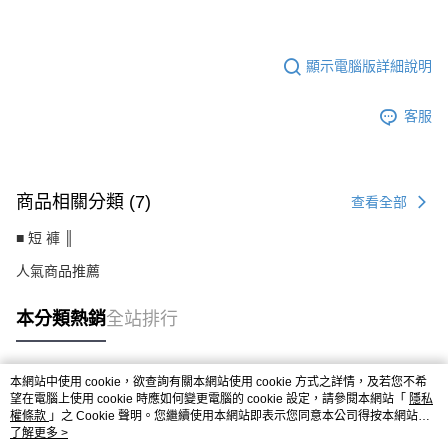
UC7058BD
顯示電腦版詳細說明
客服
商品相關分類 (7)
查看全部
■ 短 褲 ║
人氣商品推薦
本分類熱銷
全站排行
本網站中使用 cookie，欲查詢有關本網站使用 cookie 方式之詳情，及若您不希
熱門標籤
望在電腦上使用 cookie 時應如何變更電腦的 cookie 設定，請參閱本網站「
隱私
權條款
」之 Cookie 聲明。您繼續使用本網站即表示您同意本公司得按本網站使
用條款之 Cookie 聲明使用 cookie。
了解更多 >