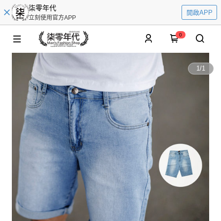
柒零年代
開啟APP
立刻使用官方APP
0
1
/
1