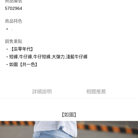
商品編號
超商取貨付款
5702964
LINE Pay
商品特色
Apple Pay
.
街口支付
銷售重點
‧【柒零年代】
悠遊付
‧短褲,牛仔褲,牛仔短褲,大彈力,淺藍牛仔褲
Google Pay
‧如圖【共一色】
AFTEE先享後付
相關說明
【關於「AFTEE先享後付」】
詳細說明
相關推薦
ATM付款
AFTEE先享後付是「在收到商品之後才付款」的支付方式。 讓您購物簡單
便利好安心！
１．簡單：不需註冊會員、不需綁卡、不需儲值。
運送方式
２．便利：只要手機號碼，簡訊認證，即可結帳。
【如圖】
３．安心：先確認商品／服務後，再付款。
全家付款取貨
每筆NT$80，滿NT$1,800(含以上)免運費
【「AFTEE先享後付」結帳流程】
１．於結帳方式選擇「AFTEE先享後付」後，將跳轉至「AFTEE先享後付」
先付款後全家取貨
結帳頁面，進行簡訊認證並確認金額後，即可完成結帳。