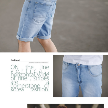
２．訂單成立數日內，您將收到繳費通知簡訊。
每筆NT$80，滿NT$1,800(含以上)免運費
３．收到繳費通知簡訊後14天內，點擊此簡訊中的連結，可透過四大超商／
ATM／網路銀行／等多元方式進行付款，方視為交易完成。
7-11付款取貨
※ 請注意：結帳手續完成當下不需立刻繳費，但若您需要取消訂單，請聯絡
每筆NT$80，滿NT$1,800(含以上)免運費
購買商品的店家。未經商家同意取消之訂單仍視為有效，需透過AFTEE先享
後付繳納相關費用。
先付款後7-11取貨
※ 交易是否成功請以「AFTEE先享後付 」之結帳頁面顯示為準，若有關於
是否繳費成功／繳費後需取消欲退款等相關疑問，請聯繫「AFTEE先享後付
每筆NT$80，滿NT$1,800(含以上)免運費
客戶支援中心」
https://netprotections.freshdesk.com/support/home
宅配
【注意事項】
１．透過由恩沛科技股份有限公司提供之「AFTEE先享後付」服務完成之交
每筆NT$120，滿NT$3,000(含以上)免運費
易，需依本服務之必要範圍內提供個人資料，並將交易相關給付款項請求債
權轉讓予恩沛科技股份有限公司。
海外宅配 (TWD)
查看運費
２．關於個人資料處理事宜，請瀏覽以下網址：
https://aftee.tw/terms/#terms3
３．未成年的使用者請事先徵得法定代理人或監護人之同意方可使用
「AFTEE先享後付」，若未經同意申辦者引起之損失，本公司不負相關責
任。
４．使用「AFTEE先享後付」時，將依據個別帳號之用戶狀況，依本公司即
時審查核予不同之上限額度；若仍有額度不足之情形，本公司將視審查結果
請求用戶進行身份認證。
５．嚴禁一人註冊多個帳號或使用他人資訊註冊。若發現惡意使用之情形，
恩沛科技股份有限公司將有權停止該用戶之使用額度並採取法律行動。