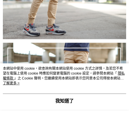
本網站中使用 cookie，欲查詢有關本網站使用 cookie 方式之詳情，及若您不希
望在電腦上使用 cookie 時應如何變更電腦的 cookie 設定，請參閱本網站「
隱私
權條款
」之 Cookie 聲明。您繼續使用本網站即表示您同意本公司得按本網站使
用條款之 Cookie 聲明使用 cookie。
了解更多 >
我知道了