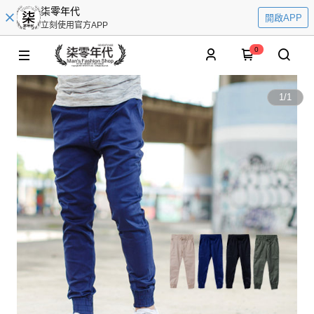
柒零年代
開啟APP
立刻使用官方APP
0
1
/
1