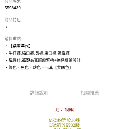
商品編號
超商取貨付款
5598439
LINE Pay
商品特色
Apple Pay
.
街口支付
銷售重點
‧【柒零年代】
悠遊付
‧牛仔褲,縮口褲,長褲,束口褲,彈性褲
Google Pay
‧彈性佳,褲頭為寬版鬆緊帶+抽繩綁帶設計
‧綠色、黑色、藍色、卡其【共四色】
AFTEE先享後付
相關說明
【關於「AFTEE先享後付」】
ATM付款
AFTEE先享後付是「在收到商品之後才付款」的支付方式。 讓您購物簡單
便利好安心！
詳細說明
相關推薦
１．簡單：不需註冊會員、不需綁卡、不需儲值。
運送方式
２．便利：只要手機號碼，簡訊認證，即可結帳。
３．安心：先確認商品／服務後，再付款。
全家付款取貨
尺寸說明
每筆NT$80，滿NT$1,800(含以上)免運費
【「AFTEE先享後付」結帳流程】
M號約等於30腰
１．於結帳方式選擇「AFTEE先享後付」後，將跳轉至「AFTEE先享後付」
L號約等於32腰
先付款後全家取貨
結帳頁面，進行簡訊認證並確認金額後，即可完成結帳。