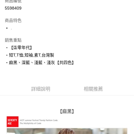
商品編號
超商取貨付款
5598409
LINE Pay
商品特色
Apple Pay
.
街口支付
銷售重點
‧【柒零年代】
悠遊付
‧短T,T恤,短袖,素T,台灣製
Google Pay
‧麻黑、深藍、淺藍、淺灰【共四色】
AFTEE先享後付
相關說明
【關於「AFTEE先享後付」】
詳細說明
相關推薦
ATM付款
AFTEE先享後付是「在收到商品之後才付款」的支付方式。 讓您購物簡單
便利好安心！
１．簡單：不需註冊會員、不需綁卡、不需儲值。
運送方式
２．便利：只要手機號碼，簡訊認證，即可結帳。
【麻黑】
３．安心：先確認商品／服務後，再付款。
全家付款取貨
每筆NT$80，滿NT$1,800(含以上)免運費
【「AFTEE先享後付」結帳流程】
１．於結帳方式選擇「AFTEE先享後付」後，將跳轉至「AFTEE先享後付」
先付款後全家取貨
結帳頁面，進行簡訊認證並確認金額後，即可完成結帳。