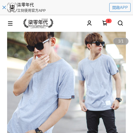
柒零年代
開啟APP
立刻使用官方APP
0
1
/
1