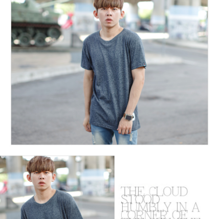
２．訂單成立數日內，您將收到繳費通知簡訊。
每筆NT$80，滿NT$1,800(含以上)免運費
３．收到繳費通知簡訊後14天內，點擊此簡訊中的連結，可透過四大超商／
ATM／網路銀行／等多元方式進行付款，方視為交易完成。
7-11付款取貨
※ 請注意：結帳手續完成當下不需立刻繳費，但若您需要取消訂單，請聯絡
每筆NT$80，滿NT$1,800(含以上)免運費
購買商品的店家。未經商家同意取消之訂單仍視為有效，需透過AFTEE先享
後付繳納相關費用。
先付款後7-11取貨
※ 交易是否成功請以「AFTEE先享後付 」之結帳頁面顯示為準，若有關於
是否繳費成功／繳費後需取消欲退款等相關疑問，請聯繫「AFTEE先享後付
每筆NT$80，滿NT$1,800(含以上)免運費
客戶支援中心」
https://netprotections.freshdesk.com/support/home
宅配
【注意事項】
１．透過由恩沛科技股份有限公司提供之「AFTEE先享後付」服務完成之交
每筆NT$120，滿NT$3,000(含以上)免運費
易，需依本服務之必要範圍內提供個人資料，並將交易相關給付款項請求債
權轉讓予恩沛科技股份有限公司。
２．關於個人資料處理事宜，請瀏覽以下網址：
https://aftee.tw/terms/#terms3
３．未成年的使用者請事先徵得法定代理人或監護人之同意方可使用
「AFTEE先享後付」，若未經同意申辦者引起之損失，本公司不負相關責
任。
４．使用「AFTEE先享後付」時，將依據個別帳號之用戶狀況，依本公司即
時審查核予不同之上限額度；若仍有額度不足之情形，本公司將視審查結果
請求用戶進行身份認證。
５．嚴禁一人註冊多個帳號或使用他人資訊註冊。若發現惡意使用之情形，
恩沛科技股份有限公司將有權停止該用戶之使用額度並採取法律行動。