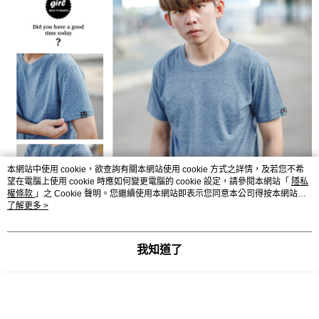
本網站中使用 cookie，欲查詢有關本網站使用 cookie 方式之詳情，及若您不希
望在電腦上使用 cookie 時應如何變更電腦的 cookie 設定，請參閱本網站「
隱私
權條款
」之 Cookie 聲明。您繼續使用本網站即表示您同意本公司得按本網站使
用條款之 Cookie 聲明使用 cookie。
了解更多 >
我知道了