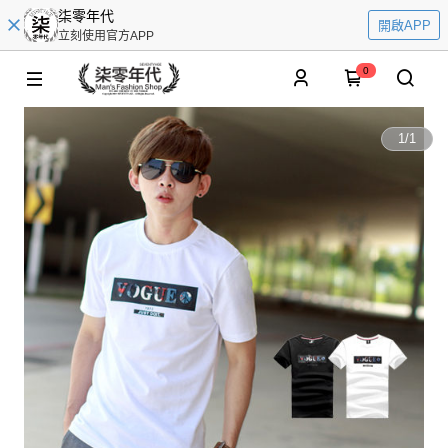
柒零年代
開啟APP
立刻使用官方APP
0
1
/
1