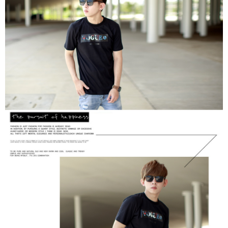
２．訂單成立數日內，您將收到繳費通知簡訊。
每筆NT$80，滿NT$1,800(含以上)免運費
３．收到繳費通知簡訊後14天內，點擊此簡訊中的連結，可透過四大超商／
ATM／網路銀行／等多元方式進行付款，方視為交易完成。
7-11付款取貨
※ 請注意：結帳手續完成當下不需立刻繳費，但若您需要取消訂單，請聯絡
每筆NT$80，滿NT$1,800(含以上)免運費
購買商品的店家。未經商家同意取消之訂單仍視為有效，需透過AFTEE先享
後付繳納相關費用。
先付款後7-11取貨
※ 交易是否成功請以「AFTEE先享後付 」之結帳頁面顯示為準，若有關於
是否繳費成功／繳費後需取消欲退款等相關疑問，請聯繫「AFTEE先享後付
每筆NT$80，滿NT$1,800(含以上)免運費
客戶支援中心」
https://netprotections.freshdesk.com/support/home
宅配
【注意事項】
１．透過由恩沛科技股份有限公司提供之「AFTEE先享後付」服務完成之交
每筆NT$120，滿NT$3,000(含以上)免運費
易，需依本服務之必要範圍內提供個人資料，並將交易相關給付款項請求債
權轉讓予恩沛科技股份有限公司。
２．關於個人資料處理事宜，請瀏覽以下網址：
https://aftee.tw/terms/#terms3
３．未成年的使用者請事先徵得法定代理人或監護人之同意方可使用
「AFTEE先享後付」，若未經同意申辦者引起之損失，本公司不負相關責
任。
４．使用「AFTEE先享後付」時，將依據個別帳號之用戶狀況，依本公司即
時審查核予不同之上限額度；若仍有額度不足之情形，本公司將視審查結果
請求用戶進行身份認證。
５．嚴禁一人註冊多個帳號或使用他人資訊註冊。若發現惡意使用之情形，
恩沛科技股份有限公司將有權停止該用戶之使用額度並採取法律行動。