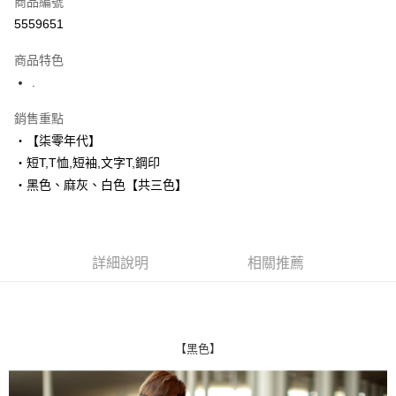
商品編號
超商取貨付款
5559651
LINE Pay
商品特色
Apple Pay
.
街口支付
銷售重點
‧【柒零年代】
悠遊付
‧短T,T恤,短袖,文字T,鋼印
Google Pay
‧黑色、麻灰、白色【共三色】
AFTEE先享後付
相關說明
【關於「AFTEE先享後付」】
詳細說明
相關推薦
ATM付款
AFTEE先享後付是「在收到商品之後才付款」的支付方式。 讓您購物簡單
便利好安心！
１．簡單：不需註冊會員、不需綁卡、不需儲值。
運送方式
２．便利：只要手機號碼，簡訊認證，即可結帳。
３．安心：先確認商品／服務後，再付款。
全家付款取貨
【黑色】
每筆NT$80，滿NT$1,800(含以上)免運費
【「AFTEE先享後付」結帳流程】
１．於結帳方式選擇「AFTEE先享後付」後，將跳轉至「AFTEE先享後付」
先付款後全家取貨
結帳頁面，進行簡訊認證並確認金額後，即可完成結帳。