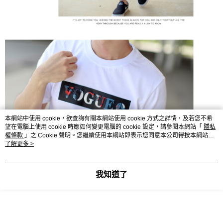
本網站中使用 cookie，欲查詢有關本網站使用 cookie 方式之詳情，及若您不希
望在電腦上使用 cookie 時應如何變更電腦的 cookie 設定，請參閱本網站「
隱私
權條款
」之 Cookie 聲明。您繼續使用本網站即表示您同意本公司得按本網站使
用條款之 Cookie 聲明使用 cookie。
了解更多 >
我知道了