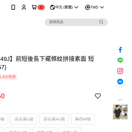
0
中文 (繁體)
TWD
549J】前短後長下襬條紋拼接素面 短
57)
1,800免運
50
M號
深丈青L號
深丈青XL號
黑色M號