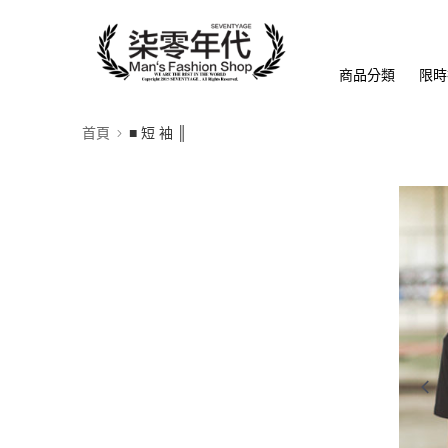
商品分類
限時
首頁
■ 短 袖 ║