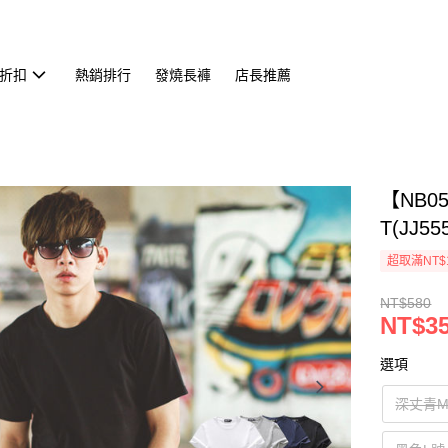
折扣
熱銷排行
發燒長褲
店長推薦
【NB0
T(JJ55
超取滿NT$
NT$580
NT$3
選項
深丈青