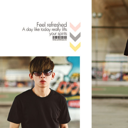
絡購買商品
先享後付
每筆NT$8
※ 交易是
是否繳費成
先付款後7
付客戶支
每筆NT$8
【注意事
宅配
１．透過由
交易，需
每筆NT$1
求債權轉
２．關於
https://aft
３．未成
「AFTE
任。
４．使用「
即時審查
結果請求
５．嚴禁
形，恩沛
動。