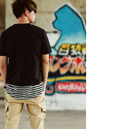
的店家。未經商家同意取消之訂單仍視為有效，需透過AFTEE
繳納相關費用。
0，滿NT$1,800(含以上)免運費
否成功請以「AFTEE先享後付 」之結帳頁面顯示為準，若有關於
功／繳費後需取消欲退款等相關疑問，請聯繫「AFTEE先享後
-11取貨
援中心」
https://netprotections.freshdesk.com/support/home
0，滿NT$1,800(含以上)免運費
項】
恩沛科技股份有限公司提供之「AFTEE先享後付」服務完成之
依本服務之必要範圍內提供個人資料，並將交易相關給付款項請
20，滿NT$3,000(含以上)免運費
讓予恩沛科技股份有限公司。
個人資料處理事宜，請瀏覽以下網址：
ee.tw/terms/#terms3
年的使用者請事先徵得法定代理人或監護人之同意方可使用
E先享後付」，若未經同意申辦者引起之損失，本公司不負相關責
AFTEE先享後付」時，將依據個別帳號之用戶狀況，依本公司
核予不同之上限額度；若仍有額度不足之情形，本公司將視審查
用戶進行身份認證。
一人註冊多個帳號或使用他人資訊註冊。若發現惡意使用之情
科技股份有限公司將有權停止該用戶之使用額度並採取法律行