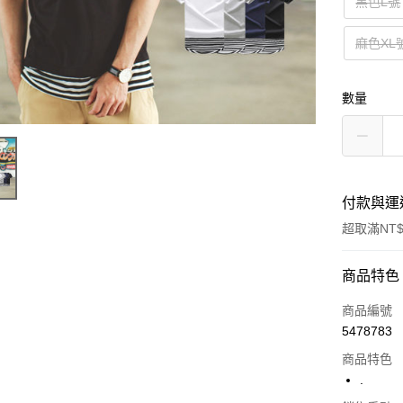
黑色L號
麻色XL
數量
付款與運
超取滿NT$
付款方式
商品特色
信用卡一
商品編號
5478783
超商取貨
商品特色
LINE Pay
.