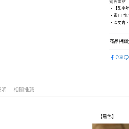
Apple Pay
銷售重點
‧【柒零
街口支付
‧素T,T恤
‧深丈青
悠遊付
Google Pa
商品相關分
AFTEE先
相關說明
■ 短 袖 ║
【關於「A
分享
ATM付款
人氣商品
AFTEE
便利好安
１．簡單
２．便利
運送方式
３．安心
說明
相關推薦
全家付款
【「AFT
每筆NT$8
１．於結帳
付」結帳
先付款後
２．訂單
３．收到繳
【黑色】
每筆NT$8
／ATM／
※ 請注意
7-11付款