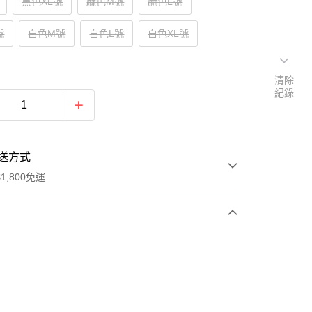
黑色XL號
麻色M號
麻色L號
號
白色M號
白色L號
白色XL號
清除
紀錄
送方式
1,800免運
次付款
付款