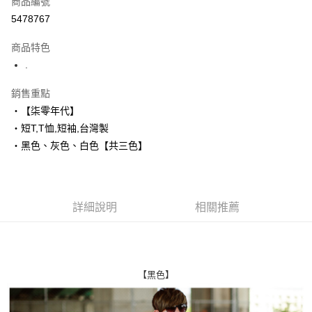
商品編號
超商取貨付款
5478767
LINE Pay
商品特色
Apple Pay
.
街口支付
銷售重點
‧【柒零年代】
悠遊付
‧短T,T恤,短袖,台灣製
Google Pay
‧黑色、灰色、白色【共三色】
AFTEE先享後付
相關說明
【關於「AFTEE先享後付」】
詳細說明
相關推薦
ATM付款
AFTEE先享後付是「在收到商品之後才付款」的支付方式。 讓您購物簡單
便利好安心！
１．簡單：不需註冊會員、不需綁卡、不需儲值。
運送方式
２．便利：只要手機號碼，簡訊認證，即可結帳。
３．安心：先確認商品／服務後，再付款。
全家付款取貨
【黑色】
每筆NT$80，滿NT$1,800(含以上)免運費
【「AFTEE先享後付」結帳流程】
１．於結帳方式選擇「AFTEE先享後付」後，將跳轉至「AFTEE先享後付」
先付款後全家取貨
結帳頁面，進行簡訊認證並確認金額後，即可完成結帳。