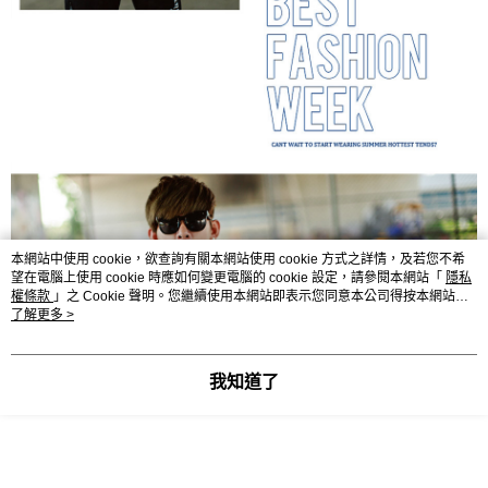
本網站中使用 cookie，欲查詢有關本網站使用 cookie 方式之詳情，及若您不希
望在電腦上使用 cookie 時應如何變更電腦的 cookie 設定，請參閱本網站「
隱私
權條款
」之 Cookie 聲明。您繼續使用本網站即表示您同意本公司得按本網站使
用條款之 Cookie 聲明使用 cookie。
了解更多 >
我知道了