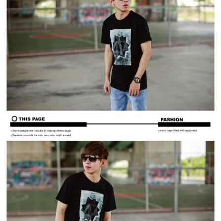
２．訂單成立數日內，您將收到繳費通知簡訊。
每筆NT$80，滿NT$1,800(含以上)免運費
３．收到繳費通知簡訊後14天內，點擊此簡訊中的連結，可透過四大超商／
ATM／網路銀行／等多元方式進行付款，方視為交易完成。
7-11付款取貨
※ 請注意：結帳手續完成當下不需立刻繳費，但若您需要取消訂單，請聯絡
每筆NT$80，滿NT$1,800(含以上)免運費
購買商品的店家。未經商家同意取消之訂單仍視為有效，需透過AFTEE先享
後付繳納相關費用。
先付款後7-11取貨
※ 交易是否成功請以「AFTEE先享後付 」之結帳頁面顯示為準，若有關於
是否繳費成功／繳費後需取消欲退款等相關疑問，請聯繫「AFTEE先享後付
每筆NT$80，滿NT$1,800(含以上)免運費
客戶支援中心」
https://netprotections.freshdesk.com/support/home
宅配
【注意事項】
１．透過由恩沛科技股份有限公司提供之「AFTEE先享後付」服務完成之交
每筆NT$120，滿NT$3,000(含以上)免運費
易，需依本服務之必要範圍內提供個人資料，並將交易相關給付款項請求債
權轉讓予恩沛科技股份有限公司。
２．關於個人資料處理事宜，請瀏覽以下網址：
https://aftee.tw/terms/#terms3
３．未成年的使用者請事先徵得法定代理人或監護人之同意方可使用
「AFTEE先享後付」，若未經同意申辦者引起之損失，本公司不負相關責
任。
４．使用「AFTEE先享後付」時，將依據個別帳號之用戶狀況，依本公司即
時審查核予不同之上限額度；若仍有額度不足之情形，本公司將視審查結果
請求用戶進行身份認證。
５．嚴禁一人註冊多個帳號或使用他人資訊註冊。若發現惡意使用之情形，
恩沛科技股份有限公司將有權停止該用戶之使用額度並採取法律行動。