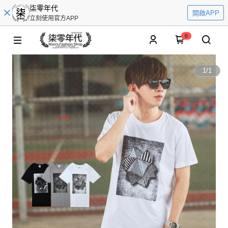
柒零年代
開啟APP
立刻使用官方APP
0
1
/
1