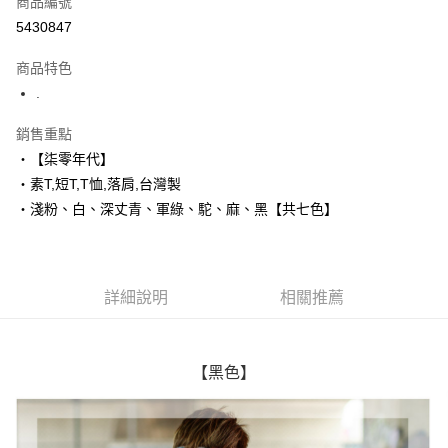
商品編號
超商取貨付款
5430847
LINE Pay
商品特色
Apple Pay
.
街口支付
銷售重點
‧【柒零年代】
悠遊付
‧素T,短T,T恤,落肩,台灣製
Google Pay
‧淺粉、白、深丈青、軍綠、駝、麻、黑【共七色】
AFTEE先享後付
相關說明
【關於「AFTEE先享後付」】
詳細說明
相關推薦
ATM付款
AFTEE先享後付是「在收到商品之後才付款」的支付方式。 讓您購物簡單
便利好安心！
１．簡單：不需註冊會員、不需綁卡、不需儲值。
運送方式
２．便利：只要手機號碼，簡訊認證，即可結帳。
【黑色】
３．安心：先確認商品／服務後，再付款。
全家付款取貨
每筆NT$80，滿NT$1,800(含以上)免運費
【「AFTEE先享後付」結帳流程】
１．於結帳方式選擇「AFTEE先享後付」後，將跳轉至「AFTEE先享後付」
先付款後全家取貨
結帳頁面，進行簡訊認證並確認金額後，即可完成結帳。