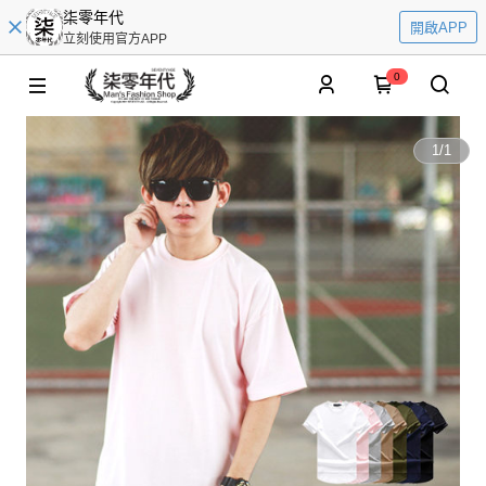
柒零年代
開啟APP
立刻使用官方APP
0
1
/
1