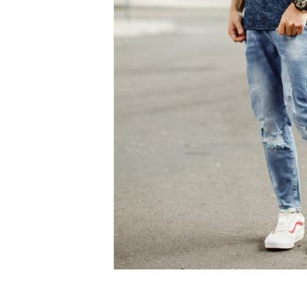
５．嚴禁
形，恩沛
動。