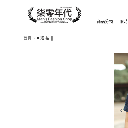
商品分類
限時
首頁
■ 短 袖 ║