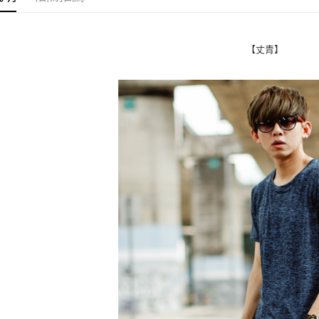
【「AFT
每筆NT$8
１．於結帳
付」結帳
先付款後
２．訂單
【丈青】
３．收到繳
每筆NT$8
／ATM／
※ 請注意
7-11付款
絡購買商品
先享後付
每筆NT$8
※ 交易是
是否繳費成
先付款後7
付客戶支
每筆NT$8
【注意事
宅配
１．透過由
交易，需
每筆NT$1
求債權轉
２．關於
https://aft
３．未成
「AFTE
任。
４．使用「
即時審查
結果請求