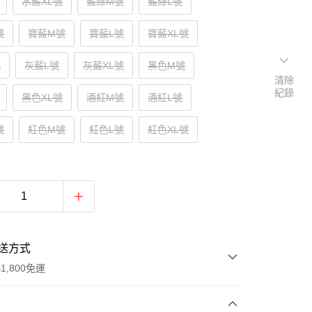
水藍XL號
藍綠M號
藍綠L號
號
寶藍M號
寶藍L號
寶藍XL號
號
灰藍L號
灰藍XL號
黑色M號
清除
紀錄
黑色XL號
酒紅M號
酒紅L號
號
紅色M號
紅色L號
紅色XL號
送方式
1,800免運