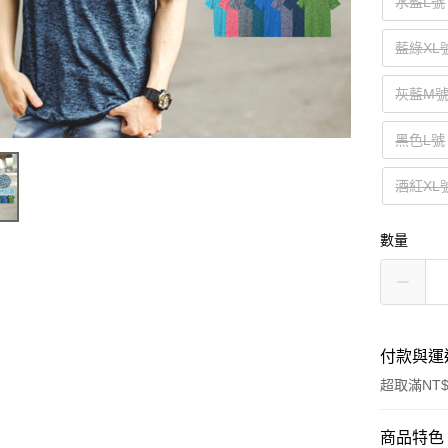
水藍L號
藍綠XL
灰藍M
黑色L號
酒紅XL
數量
付款與運
超取滿NT$
付款方式
商品特色