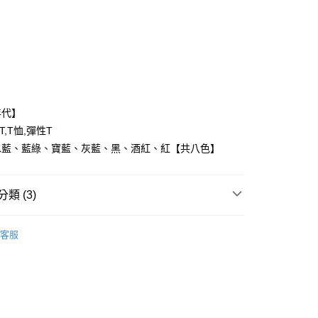
次付款
付款
年代】
T,T恤,彈性T
水藍、藍綠、寶藍、灰藍、黑、酒紅、紅【共八色】
y
類 (3)
享後付
FTEE先享後付」】
客服
推薦
先享後付是「在收到商品之後才付款」的支付方式。 讓您購物簡單
心！
：不需註冊會員、不需綁卡、不需儲值。
：只要手機號碼，簡訊認證，即可結帳。
：先確認商品／服務後，再付款。
取貨