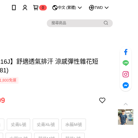
0
中文 (繁體)
TWD
516J】舒適透氣排汗 涼感彈性雜花短
81)
1,800免運
99
號
丈青L號
丈青XL號
水藍M號