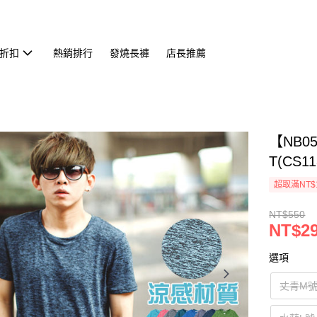
折扣
熱銷排行
發燒長褲
店長推薦
【NB0
T(CS11
超取滿NT$
NT$550
NT$2
選項
丈青M