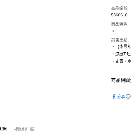
信用卡一
商品編號
5360616
超商取貨
商品特色
LINE Pay
.
Apple Pay
銷售重點
‧【柒零
街口支付
‧涼感T,短
‧丈青、
悠遊付
Google Pa
商品相關分
AFTEE先
相關說明
■ 短 袖 ║
【關於「A
分享
ATM付款
人氣商品
AFTEE
便利好安
推薦商品
１．簡單
２．便利
運送方式
３．安心
說明
相關推薦
全家付款