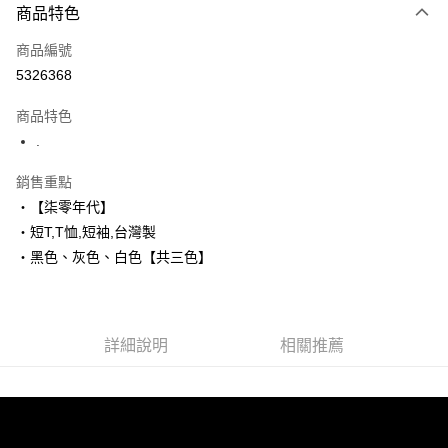
商品特色
信用卡一次付款
商品編號
超商取貨付款
5326368
LINE Pay
商品特色
Apple Pay
.
街口支付
銷售重點
‧【柒零年代】
悠遊付
‧短T,T恤,短袖,台灣製
Google Pay
‧黑色、灰色、白色【共三色】
AFTEE先享後付
相關說明
【關於「AFTEE先享後付」】
詳細說明
相關推薦
ATM付款
AFTEE先享後付是「在收到商品之後才付款」的支付方式。 讓您購物簡單
便利好安心！
１．簡單：不需註冊會員、不需綁卡、不需儲值。
運送方式
２．便利：只要手機號碼，簡訊認證，即可結帳。
３．安心：先確認商品／服務後，再付款。
全家付款取貨