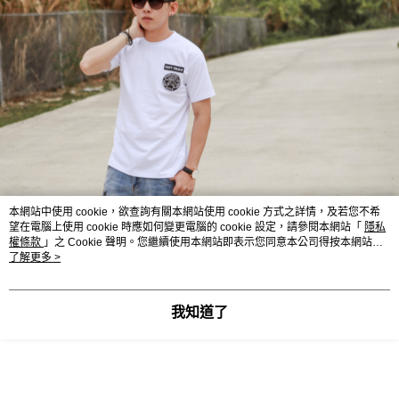
本網站中使用 cookie，欲查詢有關本網站使用 cookie 方式之詳情，及若您不希
望在電腦上使用 cookie 時應如何變更電腦的 cookie 設定，請參閱本網站「
隱私
權條款
」之 Cookie 聲明。您繼續使用本網站即表示您同意本公司得按本網站使
用條款之 Cookie 聲明使用 cookie。
了解更多 >
我知道了