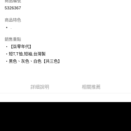
商品編號
超商取貨付款
5326367
LINE Pay
商品特色
Apple Pay
.
街口支付
銷售重點
‧【柒零年代】
悠遊付
‧短T,T恤,短袖,台灣製
Google Pay
‧黑色、灰色、白色【共三色】
AFTEE先享後付
相關說明
【關於「AFTEE先享後付」】
詳細說明
相關推薦
ATM付款
AFTEE先享後付是「在收到商品之後才付款」的支付方式。 讓您購物簡單
便利好安心！
１．簡單：不需註冊會員、不需綁卡、不需儲值。
運送方式
２．便利：只要手機號碼，簡訊認證，即可結帳。
３．安心：先確認商品／服務後，再付款。
全家付款取貨
每筆NT$80，滿NT$1,800(含以上)免運費
【「AFTEE先享後付」結帳流程】
１．於結帳方式選擇「AFTEE先享後付」後，將跳轉至「AFTEE先享後付」
先付款後全家取貨
結帳頁面，進行簡訊認證並確認金額後，即可完成結帳。