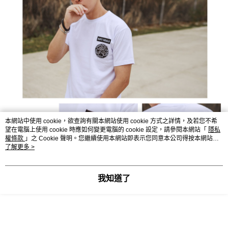
本網站中使用 cookie，欲查詢有關本網站使用 cookie 方式之詳情，及若您不希
望在電腦上使用 cookie 時應如何變更電腦的 cookie 設定，請參閱本網站「
隱私
權條款
」之 Cookie 聲明。您繼續使用本網站即表示您同意本公司得按本網站使
用條款之 Cookie 聲明使用 cookie。
了解更多 >
我知道了