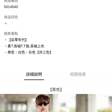
商品編號
超商取貨付款
5014540
LINE Pay
商品特色
Apple Pay
.
街口支付
銷售重點
‧【柒零年代】
悠遊付
‧素T,長袖T,T恤,長袖上衣
Google Pay
‧黑色、白色、灰色【共三色】
AFTEE先享後付
相關說明
【關於「AFTEE先享後付」】
詳細說明
相關推薦
ATM付款
AFTEE先享後付是「在收到商品之後才付款」的支付方式。 讓您購物簡單
便利好安心！
１．簡單：不需註冊會員、不需綁卡、不需儲值。
運送方式
２．便利：只要手機號碼，簡訊認證，即可結帳。
【黑色】
３．安心：先確認商品／服務後，再付款。
全家付款取貨
每筆NT$80，滿NT$1,800(含以上)免運費
【「AFTEE先享後付」結帳流程】
１．於結帳方式選擇「AFTEE先享後付」後，將跳轉至「AFTEE先享後付」
先付款後全家取貨
結帳頁面，進行簡訊認證並確認金額後，即可完成結帳。