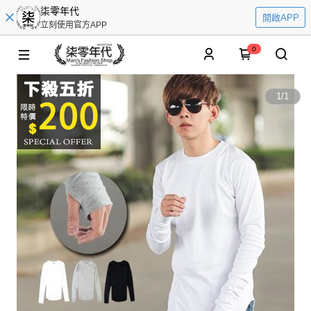
柒零年代
開啟APP
立刻使用官方APP
0
1
/
1