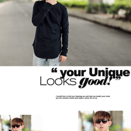
２．訂單成立數日內，您將收到繳費通知簡訊。
每筆NT$80，滿NT$1,800(含以上)免運費
３．收到繳費通知簡訊後14天內，點擊此簡訊中的連結，可透過四大超商／
ATM／網路銀行／等多元方式進行付款，方視為交易完成。
7-11付款取貨
※ 請注意：結帳手續完成當下不需立刻繳費，但若您需要取消訂單，請聯絡
每筆NT$80，滿NT$1,800(含以上)免運費
購買商品的店家。未經商家同意取消之訂單仍視為有效，需透過AFTEE先享
後付繳納相關費用。
先付款後7-11取貨
※ 交易是否成功請以「AFTEE先享後付 」之結帳頁面顯示為準，若有關於
是否繳費成功／繳費後需取消欲退款等相關疑問，請聯繫「AFTEE先享後付
每筆NT$80，滿NT$1,800(含以上)免運費
客戶支援中心」
https://netprotections.freshdesk.com/support/home
宅配
【注意事項】
１．透過由恩沛科技股份有限公司提供之「AFTEE先享後付」服務完成之交
每筆NT$120，滿NT$3,000(含以上)免運費
易，需依本服務之必要範圍內提供個人資料，並將交易相關給付款項請求債
權轉讓予恩沛科技股份有限公司。
２．關於個人資料處理事宜，請瀏覽以下網址：
https://aftee.tw/terms/#terms3
３．未成年的使用者請事先徵得法定代理人或監護人之同意方可使用
「AFTEE先享後付」，若未經同意申辦者引起之損失，本公司不負相關責
任。
４．使用「AFTEE先享後付」時，將依據個別帳號之用戶狀況，依本公司即
時審查核予不同之上限額度；若仍有額度不足之情形，本公司將視審查結果
請求用戶進行身份認證。
５．嚴禁一人註冊多個帳號或使用他人資訊註冊。若發現惡意使用之情形，
恩沛科技股份有限公司將有權停止該用戶之使用額度並採取法律行動。