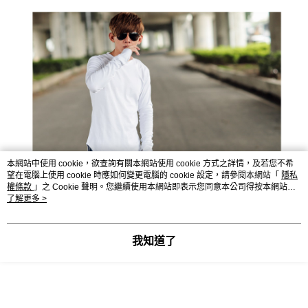
本網站中使用 cookie，欲查詢有關本網站使用 cookie 方式之詳情，及若您不希
望在電腦上使用 cookie 時應如何變更電腦的 cookie 設定，請參閱本網站「
隱私
權條款
」之 Cookie 聲明。您繼續使用本網站即表示您同意本公司得按本網站使
用條款之 Cookie 聲明使用 cookie。
了解更多 >
我知道了