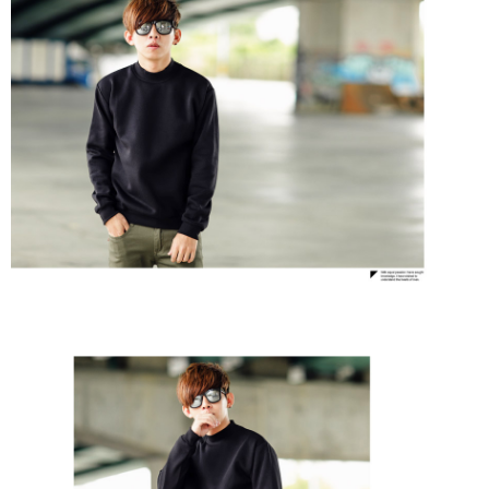
２．訂單成立數日內，您將收到繳費通知簡訊。
每筆NT$80，滿NT$1,800(含以上)免運費
３．收到繳費通知簡訊後14天內，點擊此簡訊中的連結，可透過四大超商／
ATM／網路銀行／等多元方式進行付款，方視為交易完成。
7-11付款取貨
※ 請注意：結帳手續完成當下不需立刻繳費，但若您需要取消訂單，請聯絡
每筆NT$80，滿NT$1,800(含以上)免運費
購買商品的店家。未經商家同意取消之訂單仍視為有效，需透過AFTEE先享
後付繳納相關費用。
先付款後7-11取貨
※ 交易是否成功請以「AFTEE先享後付 」之結帳頁面顯示為準，若有關於
是否繳費成功／繳費後需取消欲退款等相關疑問，請聯繫「AFTEE先享後付
每筆NT$80，滿NT$1,800(含以上)免運費
客戶支援中心」
https://netprotections.freshdesk.com/support/home
宅配
【注意事項】
１．透過由恩沛科技股份有限公司提供之「AFTEE先享後付」服務完成之交
每筆NT$120，滿NT$3,000(含以上)免運費
易，需依本服務之必要範圍內提供個人資料，並將交易相關給付款項請求債
權轉讓予恩沛科技股份有限公司。
２．關於個人資料處理事宜，請瀏覽以下網址：
https://aftee.tw/terms/#terms3
３．未成年的使用者請事先徵得法定代理人或監護人之同意方可使用
「AFTEE先享後付」，若未經同意申辦者引起之損失，本公司不負相關責
任。
４．使用「AFTEE先享後付」時，將依據個別帳號之用戶狀況，依本公司即
時審查核予不同之上限額度；若仍有額度不足之情形，本公司將視審查結果
請求用戶進行身份認證。
５．嚴禁一人註冊多個帳號或使用他人資訊註冊。若發現惡意使用之情形，
恩沛科技股份有限公司將有權停止該用戶之使用額度並採取法律行動。