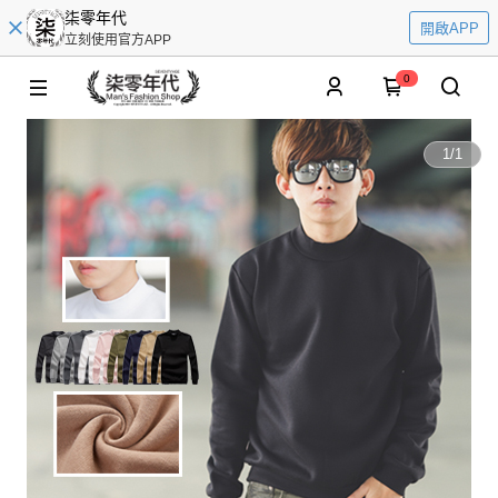
柒零年代
開啟APP
立刻使用官方APP
0
1
/
1