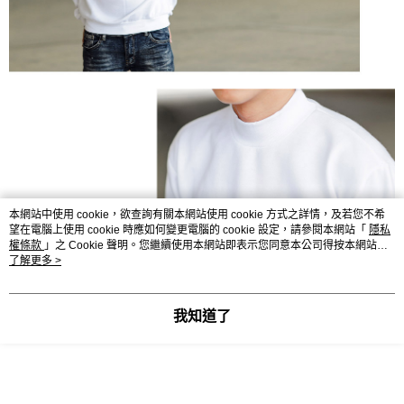
本網站中使用 cookie，欲查詢有關本網站使用 cookie 方式之詳情，及若您不希
望在電腦上使用 cookie 時應如何變更電腦的 cookie 設定，請參閱本網站「
隱私
權條款
」之 Cookie 聲明。您繼續使用本網站即表示您同意本公司得按本網站使
用條款之 Cookie 聲明使用 cookie。
了解更多 >
我知道了