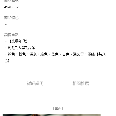
商品編號
超商取貨付款
4940562
LINE Pay
商品特色
Apple Pay
.
街口支付
銷售重點
‧【柒零年代】
悠遊付
‧刷毛T,大學T,高領
Google Pay
‧駝色、粉色、深灰、麻色、黑色、白色、深丈青、軍綠【共八
色】
AFTEE先享後付
相關說明
【關於「AFTEE先享後付」】
ATM付款
AFTEE先享後付是「在收到商品之後才付款」的支付方式。 讓您購物簡單
便利好安心！
詳細說明
相關推薦
１．簡單：不需註冊會員、不需綁卡、不需儲值。
運送方式
２．便利：只要手機號碼，簡訊認證，即可結帳。
３．安心：先確認商品／服務後，再付款。
全家付款取貨
每筆NT$80，滿NT$1,800(含以上)免運費
【「AFTEE先享後付」結帳流程】
【黑色】
１．於結帳方式選擇「AFTEE先享後付」後，將跳轉至「AFTEE先享後付」
先付款後全家取貨
結帳頁面，進行簡訊認證並確認金額後，即可完成結帳。