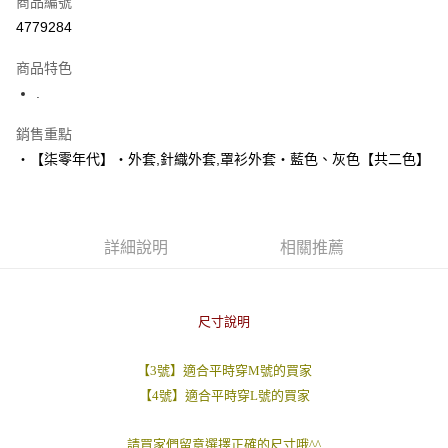
商品編號
超商取貨付款
4779284
LINE Pay
商品特色
Apple Pay
.
街口支付
銷售重點
‧【柒零年代】‧外套,針織外套,罩衫外套‧藍色、灰色【共二色】
悠遊付
Google Pay
AFTEE先享後付
詳細說明
相關推薦
相關說明
【關於「AFTEE先享後付」】
ATM付款
AFTEE先享後付是「在收到商品之後才付款」的支付方式。 讓您購物簡單
便利好安心！
尺寸說明
１．簡單：不需註冊會員、不需綁卡、不需儲值。
運送方式
２．便利：只要手機號碼，簡訊認證，即可結帳。
【3號】適合平時穿M號的買家
３．安心：先確認商品／服務後，再付款。
全家付款取貨
【4號】適合平時穿L號的買家
每筆NT$80，滿NT$1,800(含以上)免運費
【「AFTEE先享後付」結帳流程】
１．於結帳方式選擇「AFTEE先享後付」後，將跳轉至「AFTEE先享後付」
先付款後全家取貨
請買家們留意選擇正確的尺寸哦^^
結帳頁面，進行簡訊認證並確認金額後，即可完成結帳。