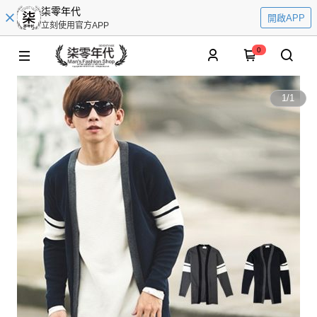
柒零年代
開啟APP
立刻使用官方APP
0
1
/
1