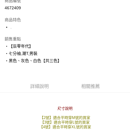
商品編號
超商取貨付款
4672409
LINE Pay
商品特色
Apple Pay
.
街口支付
銷售重點
‧【柒零年代】
悠遊付
‧七分袖,潮T,男裝
Google Pay
‧黑色、灰色、白色【共三色】
AFTEE先享後付
相關說明
【關於「AFTEE先享後付」】
詳細說明
相關推薦
ATM付款
AFTEE先享後付是「在收到商品之後才付款」的支付方式。 讓您購物簡單
便利好安心！
１．簡單：不需註冊會員、不需綁卡、不需儲值。
運送方式
２．便利：只要手機號碼，簡訊認證，即可結帳。
３．安心：先確認商品／服務後，再付款。
尺寸說明
全家付款取貨
【2號】適合平時穿M號的買家
每筆NT$80，滿NT$1,800(含以上)免運費
【「AFTEE先享後付」結帳流程】
【3號】適合平時穿L號的買家
１．於結帳方式選擇「AFTEE先享後付」後，將跳轉至「AFTEE先享後付」
【4號】適合平時穿XL號的買家
先付款後全家取貨
結帳頁面，進行簡訊認證並確認金額後，即可完成結帳。