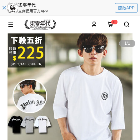
柒零年代
開啟APP
立刻使用官方APP
0
1
/
1