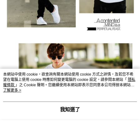
本網站中使用 cookie，欲查詢有關本網站使用 cookie 方式之詳情，及若您不希
望在電腦上使用 cookie 時應如何變更電腦的 cookie 設定，請參閱本網站「
隱私
權條款
」之 Cookie 聲明。您繼續使用本網站即表示您同意本公司得按本網站使
用條款之 Cookie 聲明使用 cookie。
了解更多 >
我知道了