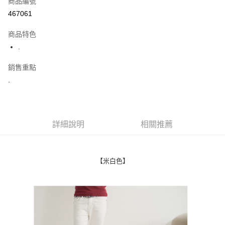
商品編號
超商取貨付款
467061
LINE Pay
商品特色
Apple Pay
.
街口支付
銷售重點
.
悠遊付
Google Pay
AFTEE先享後付
詳細說明
相關推薦
相關說明
【關於「AFTEE先享後付」】
ATM付款
AFTEE先享後付是「在收到商品之後才付款」的支付方式。 讓您購物簡單
便利好安心！
【米白色】
１．簡單：不需註冊會員、不需綁卡、不需儲值。
運送方式
２．便利：只要手機號碼，簡訊認證，即可結帳。
３．安心：先確認商品／服務後，再付款。
全家付款取貨
每筆NT$80，滿NT$1,800(含以上)免運費
【「AFTEE先享後付」結帳流程】
１．於結帳方式選擇「AFTEE先享後付」後，將跳轉至「AFTEE先享後付」
先付款後全家取貨
結帳頁面，進行簡訊認證並確認金額後，即可完成結帳。