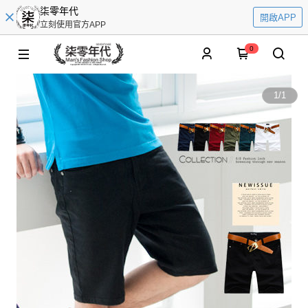
柒零年代
開啟APP
立刻使用官方APP
0
1
/
1