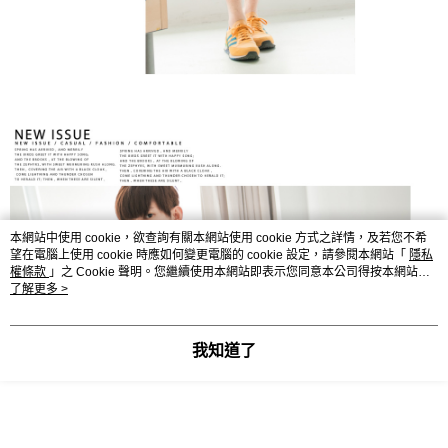
本網站中使用 cookie，欲查詢有關本網站使用 cookie 方式之詳情，及若您不希
望在電腦上使用 cookie 時應如何變更電腦的 cookie 設定，請參閱本網站「
隱私
權條款
」之 Cookie 聲明。您繼續使用本網站即表示您同意本公司得按本網站使
用條款之 Cookie 聲明使用 cookie。
了解更多 >
我知道了