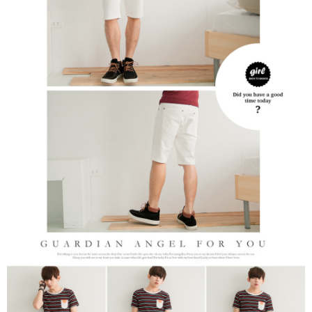
２．訂單成立數日內，您將收到繳費通知簡訊。
每筆NT$80，滿NT$1,800(含以上)免運費
３．收到繳費通知簡訊後14天內，點擊此簡訊中的連結，可透過四大超商／
ATM／網路銀行／等多元方式進行付款，方視為交易完成。
7-11付款取貨
※ 請注意：結帳手續完成當下不需立刻繳費，但若您需要取消訂單，請聯絡
每筆NT$80，滿NT$1,800(含以上)免運費
購買商品的店家。未經商家同意取消之訂單仍視為有效，需透過AFTEE先享
後付繳納相關費用。
先付款後7-11取貨
※ 交易是否成功請以「AFTEE先享後付 」之結帳頁面顯示為準，若有關於
是否繳費成功／繳費後需取消欲退款等相關疑問，請聯繫「AFTEE先享後付
每筆NT$80，滿NT$1,800(含以上)免運費
客戶支援中心」
https://netprotections.freshdesk.com/support/home
宅配
【注意事項】
１．透過由恩沛科技股份有限公司提供之「AFTEE先享後付」服務完成之交
每筆NT$120，滿NT$3,000(含以上)免運費
易，需依本服務之必要範圍內提供個人資料，並將交易相關給付款項請求債
權轉讓予恩沛科技股份有限公司。
２．關於個人資料處理事宜，請瀏覽以下網址：
https://aftee.tw/terms/#terms3
３．未成年的使用者請事先徵得法定代理人或監護人之同意方可使用
「AFTEE先享後付」，若未經同意申辦者引起之損失，本公司不負相關責
任。
４．使用「AFTEE先享後付」時，將依據個別帳號之用戶狀況，依本公司即
時審查核予不同之上限額度；若仍有額度不足之情形，本公司將視審查結果
請求用戶進行身份認證。
５．嚴禁一人註冊多個帳號或使用他人資訊註冊。若發現惡意使用之情形，
恩沛科技股份有限公司將有權停止該用戶之使用額度並採取法律行動。