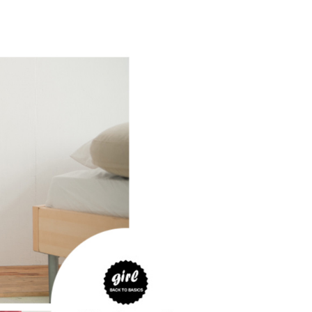
EE先享後付」結帳流程】
0，滿NT$1,800(含以上)免運費
方式選擇「AFTEE先享後付」後，將跳轉至「AFTEE先享後
頁面，進行簡訊認證並確認金額後，即可完成結帳。
全家取貨
成立數日內，您將收到繳費通知簡訊。
費通知簡訊後14天內，點擊此簡訊中的連結，可透過四大超商
0，滿NT$1,800(含以上)免運費
網路銀行／等多元方式進行付款，方視為交易完成。
：結帳手續完成當下不需立刻繳費，但若您需要取消訂單，請聯
取貨
的店家。未經商家同意取消之訂單仍視為有效，需透過AFTEE
繳納相關費用。
0，滿NT$1,800(含以上)免運費
否成功請以「AFTEE先享後付 」之結帳頁面顯示為準，若有關於
功／繳費後需取消欲退款等相關疑問，請聯繫「AFTEE先享後
-11取貨
援中心」
https://netprotections.freshdesk.com/support/home
0，滿NT$1,800(含以上)免運費
項】
恩沛科技股份有限公司提供之「AFTEE先享後付」服務完成之
依本服務之必要範圍內提供個人資料，並將交易相關給付款項請
20，滿NT$3,000(含以上)免運費
讓予恩沛科技股份有限公司。
個人資料處理事宜，請瀏覽以下網址：
ee.tw/terms/#terms3
年的使用者請事先徵得法定代理人或監護人之同意方可使用
E先享後付」，若未經同意申辦者引起之損失，本公司不負相關責
AFTEE先享後付」時，將依據個別帳號之用戶狀況，依本公司
核予不同之上限額度；若仍有額度不足之情形，本公司將視審查
用戶進行身份認證。