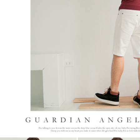
５．嚴禁
形，恩沛
動。