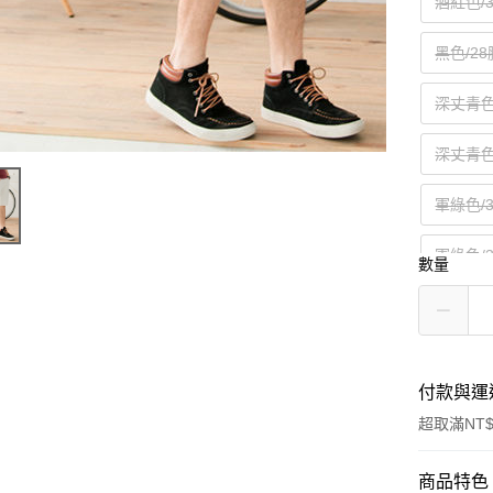
酒紅色/
黑色/28
深丈青色
深丈青色
軍綠色/
軍綠色/
數量
空軍藍色
付款與運
超取滿NT$
付款方式
商品特色