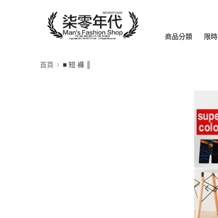
商品分類
限時
首頁
■ 短 褲 ║