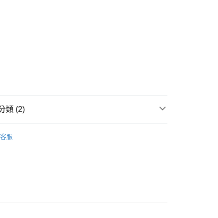
次付款
付款
類 (2)
y
客服
享後付
推薦
FTEE先享後付」】
先享後付是「在收到商品之後才付款」的支付方式。 讓您購物簡單
心！
：不需註冊會員、不需綁卡、不需儲值。
：只要手機號碼，簡訊認證，即可結帳。
：先確認商品／服務後，再付款。
取貨