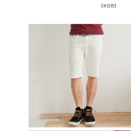
【「AFT
【米白色】
每筆NT$8
１．於結帳
付」結帳
先付款後
２．訂單
３．收到繳
每筆NT$8
／ATM／
※ 請注意
7-11付款
絡購買商品
先享後付
每筆NT$8
※ 交易是
是否繳費成
先付款後7
付客戶支
每筆NT$8
【注意事
宅配
１．透過由
交易，需
每筆NT$1
求債權轉
２．關於
https://aft
３．未成
「AFTE
任。
４．使用「
即時審查
結果請求