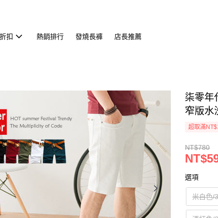
折扣
熱銷排行
發燒長褲
店長推薦
柒零年代
窄版水洗
超取滿NT$
NT$780
NT$5
選項
米白色/