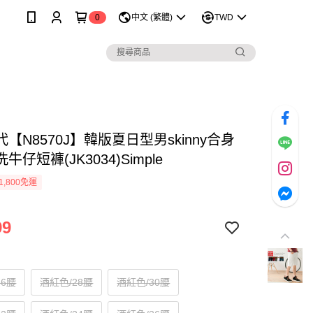
0
中文 (繁體)
TWD
【N8570J】韓版夏日型男skinny合身
牛仔短褲(JK3034)Simple
1,800免運
99
36腰
酒紅色/28腰
酒紅色/30腰