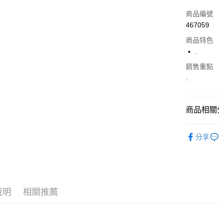
信用卡一
商品編號
467059
超商取貨
商品特色
LINE Pay
.
Apple Pay
銷售重點
.
街口支付
悠遊付
商品相關分
Google Pa
■ 短 褲 ║
分享
AFTEE先
人氣商品
相關說明
【關於「A
ATM付款
AFTEE
便利好安
１．簡單
說明
相關推薦
２．便利
運送方式
３．安心
全家付款