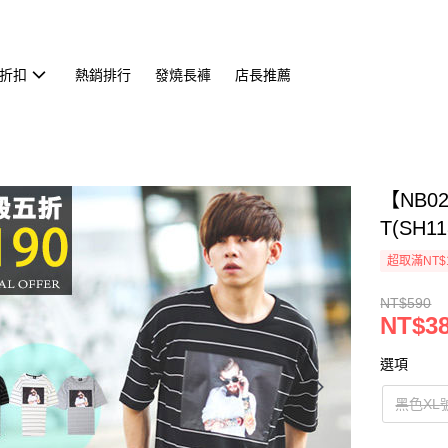
折扣
熱銷排行
發燒長褲
店長推薦
【NB0
T(SH11
超取滿NT$
NT$590
NT$3
選項
黑色XL