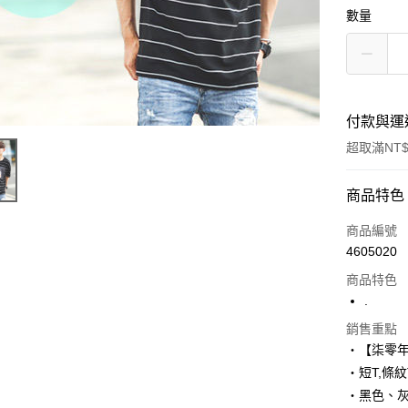
數量
付款與運
超取滿NT$
付款方式
商品特色
信用卡一
商品編號
4605020
超商取貨
商品特色
LINE Pay
.
Apple Pay
銷售重點
‧【柒零
街口支付
‧短T,條紋
‧黑色、
悠遊付