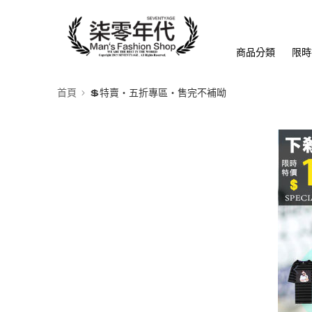
商品分類
限時
首頁
💲特賣‧五折專區‧售完不補呦