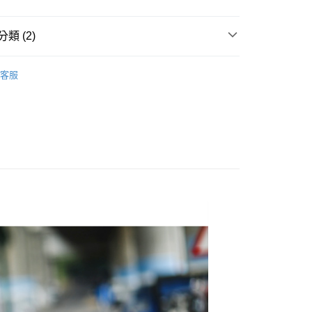
y
類 (2)
享後付
五折專區‧售完不補呦
FTEE先享後付」】
客服
推薦
先享後付是「在收到商品之後才付款」的支付方式。 讓您購物簡單
心！
：不需註冊會員、不需綁卡、不需儲值。
：只要手機號碼，簡訊認證，即可結帳。
：先確認商品／服務後，再付款。
取貨
EE先享後付」結帳流程】
0，滿NT$1,800(含以上)免運費
方式選擇「AFTEE先享後付」後，將跳轉至「AFTEE先享後
頁面，進行簡訊認證並確認金額後，即可完成結帳。
全家取貨
成立數日內，您將收到繳費通知簡訊。
費通知簡訊後14天內，點擊此簡訊中的連結，可透過四大超商
0，滿NT$1,800(含以上)免運費
網路銀行／等多元方式進行付款，方視為交易完成。
：結帳手續完成當下不需立刻繳費，但若您需要取消訂單，請聯
取貨
的店家。未經商家同意取消之訂單仍視為有效，需透過AFTEE
繳納相關費用。
0，滿NT$1,800(含以上)免運費
否成功請以「AFTEE先享後付 」之結帳頁面顯示為準，若有關於
功／繳費後需取消欲退款等相關疑問，請聯繫「AFTEE先享後
-11取貨
援中心」
https://netprotections.freshdesk.com/support/home
0，滿NT$1,800(含以上)免運費