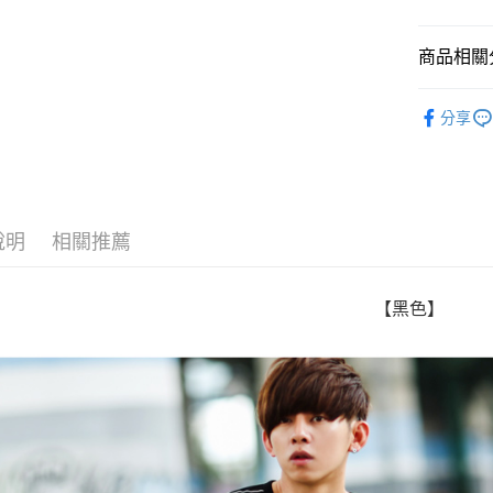
Google Pa
商品相關分
AFTEE先
相關說明
💲特賣‧
【關於「A
分享
ATM付款
人氣商品
AFTEE
便利好安
１．簡單
２．便利
運送方式
３．安心
說明
相關推薦
全家付款
【「AFT
每筆NT$8
１．於結帳
付」結帳
【黑色】
先付款後
２．訂單
３．收到繳
每筆NT$8
／ATM／
※ 請注意
7-11付款
絡購買商品
先享後付
每筆NT$8
※ 交易是
是否繳費成
先付款後7
付客戶支
每筆NT$8