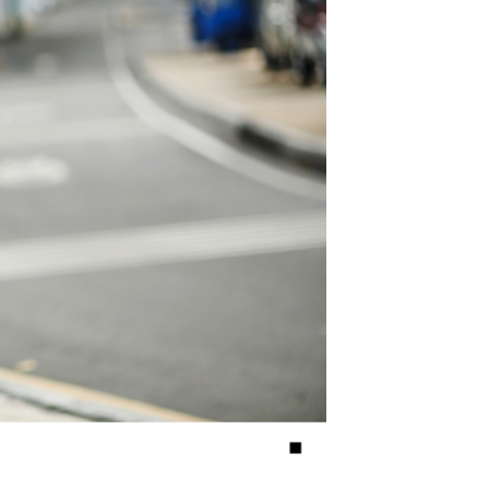
項】
恩沛科技股份有限公司提供之「AFTEE先享後付」服務完成之
依本服務之必要範圍內提供個人資料，並將交易相關給付款項請
20，滿NT$3,000(含以上)免運費
讓予恩沛科技股份有限公司。
個人資料處理事宜，請瀏覽以下網址：
ee.tw/terms/#terms3
年的使用者請事先徵得法定代理人或監護人之同意方可使用
E先享後付」，若未經同意申辦者引起之損失，本公司不負相關責
AFTEE先享後付」時，將依據個別帳號之用戶狀況，依本公司
核予不同之上限額度；若仍有額度不足之情形，本公司將視審查
用戶進行身份認證。
一人註冊多個帳號或使用他人資訊註冊。若發現惡意使用之情
科技股份有限公司將有權停止該用戶之使用額度並採取法律行