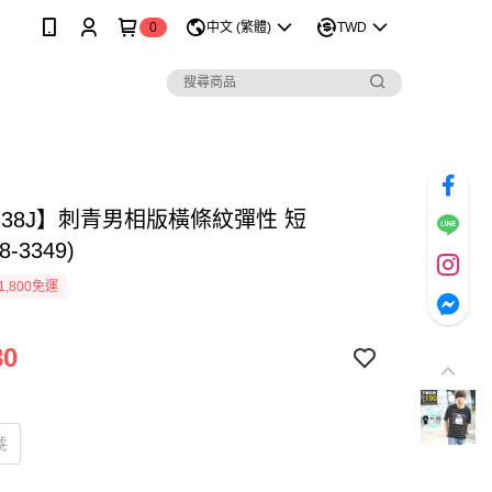
0
中文 (繁體)
TWD
238J】刺青男相版橫條紋彈性 短
8-3349)
1,800免運
80
號