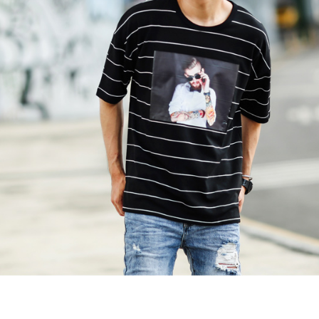
【注意事
宅配
１．透過由
交易，需
每筆NT$1
求債權轉
２．關於
https://aft
３．未成
「AFTE
任。
４．使用「
即時審查
結果請求
５．嚴禁
形，恩沛
動。