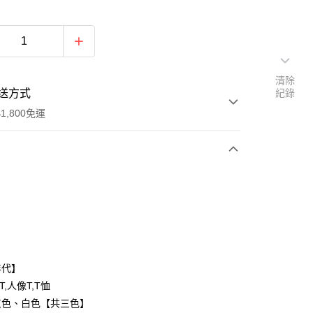
清除
送方式
紀錄
1,800免運
次付款
付款
年代】
T,人像T,T恤
灰色、白色【共三色】