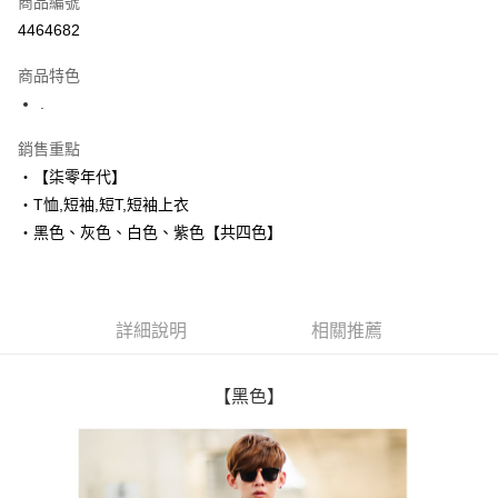
商品編號
超商取貨付款
4464682
LINE Pay
商品特色
Apple Pay
.
街口支付
銷售重點
‧【柒零年代】
悠遊付
‧T恤,短袖,短T,短袖上衣
Google Pay
‧黑色、灰色、白色、紫色【共四色】
AFTEE先享後付
相關說明
【關於「AFTEE先享後付」】
詳細說明
相關推薦
ATM付款
AFTEE先享後付是「在收到商品之後才付款」的支付方式。 讓您購物簡單
便利好安心！
１．簡單：不需註冊會員、不需綁卡、不需儲值。
運送方式
２．便利：只要手機號碼，簡訊認證，即可結帳。
【黑色】
３．安心：先確認商品／服務後，再付款。
全家付款取貨
每筆NT$80，滿NT$1,800(含以上)免運費
【「AFTEE先享後付」結帳流程】
１．於結帳方式選擇「AFTEE先享後付」後，將跳轉至「AFTEE先享後付」
先付款後全家取貨
結帳頁面，進行簡訊認證並確認金額後，即可完成結帳。