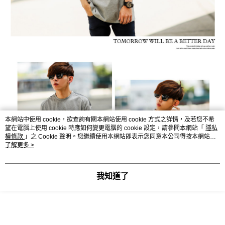
本網站中使用 cookie，欲查詢有關本網站使用 cookie 方式之詳情，及若您不希
望在電腦上使用 cookie 時應如何變更電腦的 cookie 設定，請參閱本網站「
隱私
權條款
」之 Cookie 聲明。您繼續使用本網站即表示您同意本公司得按本網站使
用條款之 Cookie 聲明使用 cookie。
了解更多 >
我知道了