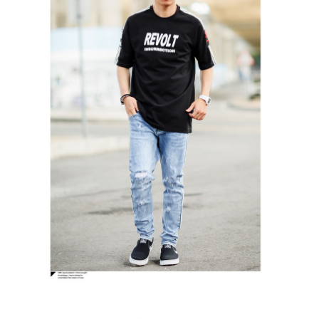
２．訂單成立數日內，您將收到繳費通知簡訊。
每筆NT$80，滿NT$1,800(含以上)免運費
３．收到繳費通知簡訊後14天內，點擊此簡訊中的連結，可透過四大超商／
ATM／網路銀行／等多元方式進行付款，方視為交易完成。
7-11付款取貨
※ 請注意：結帳手續完成當下不需立刻繳費，但若您需要取消訂單，請聯絡
每筆NT$80，滿NT$1,800(含以上)免運費
購買商品的店家。未經商家同意取消之訂單仍視為有效，需透過AFTEE先享
後付繳納相關費用。
先付款後7-11取貨
※ 交易是否成功請以「AFTEE先享後付 」之結帳頁面顯示為準，若有關於
是否繳費成功／繳費後需取消欲退款等相關疑問，請聯繫「AFTEE先享後付
每筆NT$80，滿NT$1,800(含以上)免運費
客戶支援中心」
https://netprotections.freshdesk.com/support/home
宅配
【注意事項】
１．透過由恩沛科技股份有限公司提供之「AFTEE先享後付」服務完成之交
每筆NT$120，滿NT$3,000(含以上)免運費
易，需依本服務之必要範圍內提供個人資料，並將交易相關給付款項請求債
權轉讓予恩沛科技股份有限公司。
２．關於個人資料處理事宜，請瀏覽以下網址：
https://aftee.tw/terms/#terms3
３．未成年的使用者請事先徵得法定代理人或監護人之同意方可使用
「AFTEE先享後付」，若未經同意申辦者引起之損失，本公司不負相關責
任。
４．使用「AFTEE先享後付」時，將依據個別帳號之用戶狀況，依本公司即
時審查核予不同之上限額度；若仍有額度不足之情形，本公司將視審查結果
請求用戶進行身份認證。
５．嚴禁一人註冊多個帳號或使用他人資訊註冊。若發現惡意使用之情形，
恩沛科技股份有限公司將有權停止該用戶之使用額度並採取法律行動。