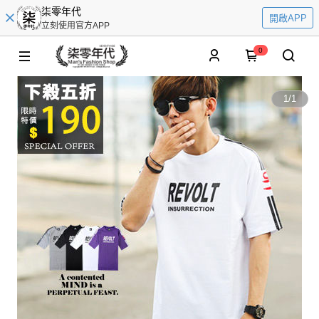
柒零年代
開啟APP
立刻使用官方APP
0
1
/
1