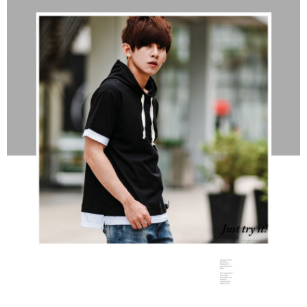
２．訂單成立數日內，您將收到繳費通知簡訊。
每筆NT$80，滿NT$1,800(含以上)免運費
３．收到繳費通知簡訊後14天內，點擊此簡訊中的連結，可透過四大超商／
ATM／網路銀行／等多元方式進行付款，方視為交易完成。
7-11付款取貨
※ 請注意：結帳手續完成當下不需立刻繳費，但若您需要取消訂單，請聯絡
每筆NT$80，滿NT$1,800(含以上)免運費
購買商品的店家。未經商家同意取消之訂單仍視為有效，需透過AFTEE先享
後付繳納相關費用。
先付款後7-11取貨
※ 交易是否成功請以「AFTEE先享後付 」之結帳頁面顯示為準，若有關於
是否繳費成功／繳費後需取消欲退款等相關疑問，請聯繫「AFTEE先享後付
每筆NT$80，滿NT$1,800(含以上)免運費
客戶支援中心」
https://netprotections.freshdesk.com/support/home
宅配
【注意事項】
１．透過由恩沛科技股份有限公司提供之「AFTEE先享後付」服務完成之交
每筆NT$120，滿NT$3,000(含以上)免運費
易，需依本服務之必要範圍內提供個人資料，並將交易相關給付款項請求債
權轉讓予恩沛科技股份有限公司。
２．關於個人資料處理事宜，請瀏覽以下網址：
https://aftee.tw/terms/#terms3
３．未成年的使用者請事先徵得法定代理人或監護人之同意方可使用
「AFTEE先享後付」，若未經同意申辦者引起之損失，本公司不負相關責
任。
４．使用「AFTEE先享後付」時，將依據個別帳號之用戶狀況，依本公司即
時審查核予不同之上限額度；若仍有額度不足之情形，本公司將視審查結果
請求用戶進行身份認證。
５．嚴禁一人註冊多個帳號或使用他人資訊註冊。若發現惡意使用之情形，
恩沛科技股份有限公司將有權停止該用戶之使用額度並採取法律行動。