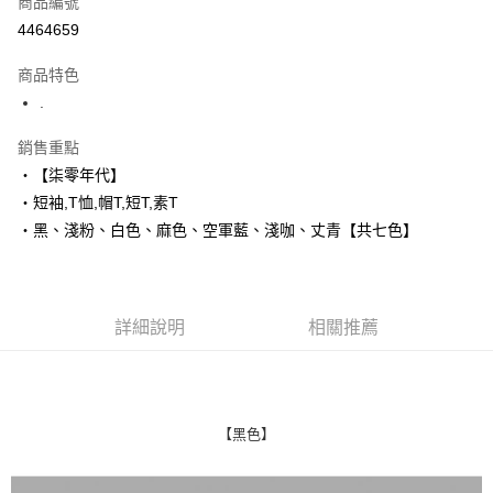
商品編號
超商取貨付款
4464659
LINE Pay
商品特色
Apple Pay
.
街口支付
銷售重點
‧【柒零年代】
悠遊付
‧短袖,T恤,帽T,短T,素T
Google Pay
‧黑、淺粉、白色、麻色、空軍藍、淺咖、丈青【共七色】
AFTEE先享後付
相關說明
【關於「AFTEE先享後付」】
詳細說明
相關推薦
ATM付款
AFTEE先享後付是「在收到商品之後才付款」的支付方式。 讓您購物簡單
便利好安心！
１．簡單：不需註冊會員、不需綁卡、不需儲值。
運送方式
２．便利：只要手機號碼，簡訊認證，即可結帳。
３．安心：先確認商品／服務後，再付款。
全家付款取貨
【黑色】
每筆NT$80，滿NT$1,800(含以上)免運費
【「AFTEE先享後付」結帳流程】
１．於結帳方式選擇「AFTEE先享後付」後，將跳轉至「AFTEE先享後付」
先付款後全家取貨
結帳頁面，進行簡訊認證並確認金額後，即可完成結帳。