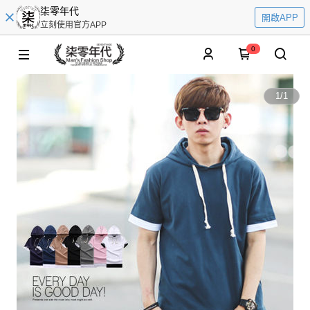
柒零年代
開啟APP
立刻使用官方APP
0
1
/
1