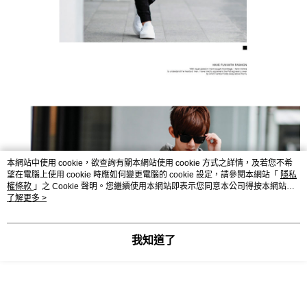
本網站中使用 cookie，欲查詢有關本網站使用 cookie 方式之詳情，及若您不希
望在電腦上使用 cookie 時應如何變更電腦的 cookie 設定，請參閱本網站「
隱私
權條款
」之 Cookie 聲明。您繼續使用本網站即表示您同意本公司得按本網站使
用條款之 Cookie 聲明使用 cookie。
了解更多 >
我知道了