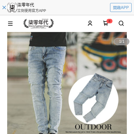
柒零年代
開啟APP
立刻使用官方APP
0
1
/
1