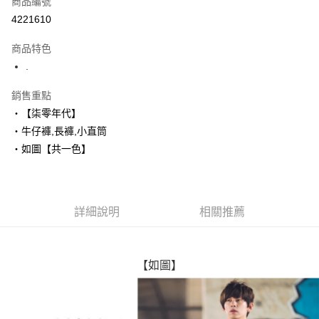
商品編號
超商取貨付款
4221610
LINE Pay
商品特色
Apple Pay
.
街口支付
銷售重點
‧【柒零年代】
悠遊付
‧牛仔褲,長褲,小直筒
Google Pay
‧如圖【共一色】
AFTEE先享後付
相關說明
【關於「AFTEE先享後付」】
詳細說明
相關推薦
ATM付款
AFTEE先享後付是「在收到商品之後才付款」的支付方式。 讓您購物簡單
便利好安心！
１．簡單：不需註冊會員、不需綁卡、不需儲值。
運送方式
２．便利：只要手機號碼，簡訊認證，即可結帳。
【如圖】
３．安心：先確認商品／服務後，再付款。
全家付款取貨
每筆NT$80，滿NT$1,800(含以上)免運費
【「AFTEE先享後付」結帳流程】
１．於結帳方式選擇「AFTEE先享後付」後，將跳轉至「AFTEE先享後付」
先付款後全家取貨
結帳頁面，進行簡訊認證並確認金額後，即可完成結帳。