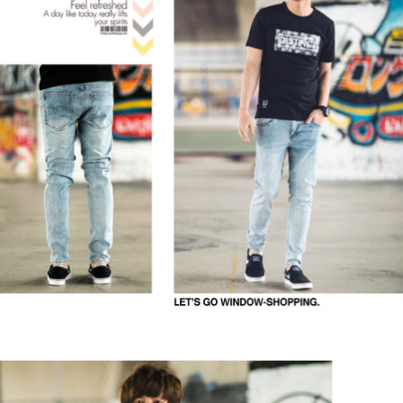
２．訂單成立數日內，您將收到繳費通知簡訊。
每筆NT$80，滿NT$1,800(含以上)免運費
３．收到繳費通知簡訊後14天內，點擊此簡訊中的連結，可透過四大超商／
ATM／網路銀行／等多元方式進行付款，方視為交易完成。
7-11付款取貨
※ 請注意：結帳手續完成當下不需立刻繳費，但若您需要取消訂單，請聯絡
每筆NT$80，滿NT$1,800(含以上)免運費
購買商品的店家。未經商家同意取消之訂單仍視為有效，需透過AFTEE先享
後付繳納相關費用。
先付款後7-11取貨
※ 交易是否成功請以「AFTEE先享後付 」之結帳頁面顯示為準，若有關於
是否繳費成功／繳費後需取消欲退款等相關疑問，請聯繫「AFTEE先享後付
每筆NT$80，滿NT$1,800(含以上)免運費
客戶支援中心」
https://netprotections.freshdesk.com/support/home
宅配
【注意事項】
１．透過由恩沛科技股份有限公司提供之「AFTEE先享後付」服務完成之交
每筆NT$120，滿NT$3,000(含以上)免運費
易，需依本服務之必要範圍內提供個人資料，並將交易相關給付款項請求債
權轉讓予恩沛科技股份有限公司。
２．關於個人資料處理事宜，請瀏覽以下網址：
https://aftee.tw/terms/#terms3
３．未成年的使用者請事先徵得法定代理人或監護人之同意方可使用
「AFTEE先享後付」，若未經同意申辦者引起之損失，本公司不負相關責
任。
４．使用「AFTEE先享後付」時，將依據個別帳號之用戶狀況，依本公司即
時審查核予不同之上限額度；若仍有額度不足之情形，本公司將視審查結果
請求用戶進行身份認證。
５．嚴禁一人註冊多個帳號或使用他人資訊註冊。若發現惡意使用之情形，
恩沛科技股份有限公司將有權停止該用戶之使用額度並採取法律行動。