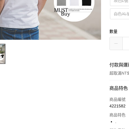
灰色L號
白色XL
數量
付款與運
超取滿NT$
付款方式
商品特色
信用卡一
商品編號
4221582
超商取貨
商品特色
LINE Pay
.