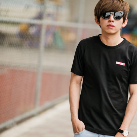
絡購買商品
先享後付
每筆NT$8
※ 交易是
是否繳費成
先付款後7
付客戶支
每筆NT$8
【注意事
宅配
１．透過由
交易，需
每筆NT$1
求債權轉
２．關於
海外宅配 (
https://aft
３．未成
「AFTE
任。
４．使用「
即時審查
結果請求
５．嚴禁
形，恩沛
動。