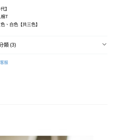
年代】
,棉T
灰色、白色【共三色】
y
類 (3)
享後付
FTEE先享後付」】
客服
推薦
先享後付是「在收到商品之後才付款」的支付方式。 讓您購物簡單
心！
區/台灣直送
：不需註冊會員、不需綁卡、不需儲值。
：只要手機號碼，簡訊認證，即可結帳。
：先確認商品／服務後，再付款。
取貨
EE先享後付」結帳流程】
0，滿NT$1,800(含以上)免運費
方式選擇「AFTEE先享後付」後，將跳轉至「AFTEE先享後
頁面，進行簡訊認證並確認金額後，即可完成結帳。
全家取貨
成立數日內，您將收到繳費通知簡訊。
費通知簡訊後14天內，點擊此簡訊中的連結，可透過四大超商
0，滿NT$1,800(含以上)免運費
網路銀行／等多元方式進行付款，方視為交易完成。
：結帳手續完成當下不需立刻繳費，但若您需要取消訂單，請聯
取貨