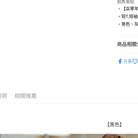
Apple Pay
銷售重點
‧【柒零
街口支付
‧短T,短袖
‧黑色、
悠遊付
Google Pa
商品相關分
AFTEE先
相關說明
■ 短 袖 ║
【關於「A
分享
ATM付款
人氣商品
AFTEE
便利好安
✈️ 海外專
１．簡單
２．便利
運送方式
３．安心
說明
相關推薦
全家付款
【「AFT
每筆NT$8
１．於結帳
付」結帳
先付款後
２．訂單
３．收到繳
【黑色】
每筆NT$8
／ATM／
※ 請注意
7-11付款