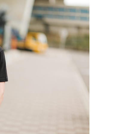
的店家。未經商家同意取消之訂單仍視為有效，需透過AFTEE
繳納相關費用。
0，滿NT$1,800(含以上)免運費
否成功請以「AFTEE先享後付 」之結帳頁面顯示為準，若有關於
功／繳費後需取消欲退款等相關疑問，請聯繫「AFTEE先享後
-11取貨
援中心」
https://netprotections.freshdesk.com/support/home
0，滿NT$1,800(含以上)免運費
項】
恩沛科技股份有限公司提供之「AFTEE先享後付」服務完成之
依本服務之必要範圍內提供個人資料，並將交易相關給付款項請
20，滿NT$3,000(含以上)免運費
讓予恩沛科技股份有限公司。
個人資料處理事宜，請瀏覽以下網址：
TWD)
查看運費
ee.tw/terms/#terms3
年的使用者請事先徵得法定代理人或監護人之同意方可使用
E先享後付」，若未經同意申辦者引起之損失，本公司不負相關責
AFTEE先享後付」時，將依據個別帳號之用戶狀況，依本公司
核予不同之上限額度；若仍有額度不足之情形，本公司將視審查
用戶進行身份認證。
一人註冊多個帳號或使用他人資訊註冊。若發現惡意使用之情
科技股份有限公司將有權停止該用戶之使用額度並採取法律行