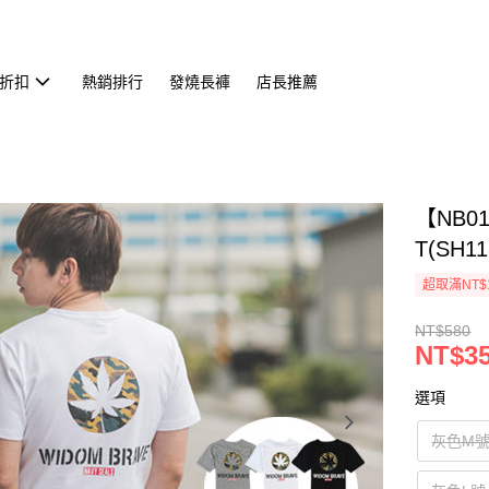
折扣
熱銷排行
發燒長褲
店長推薦
【NB0
T(SH11
超取滿NT$
NT$580
NT$3
選項
灰色M