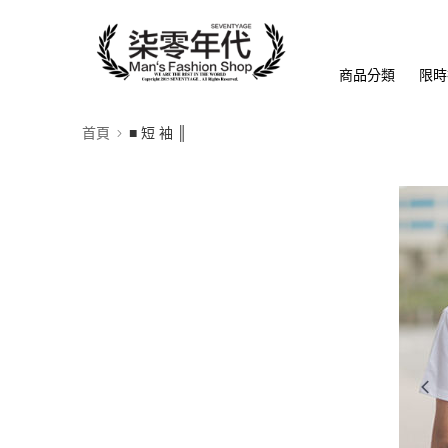
商品分類
限時
首頁
■ 短 袖 ║