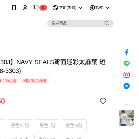
0
中文 (繁體)
TWD
130J】NAVY SEALS背面迷彩太麻葉 短
8-3303)
1,800免運
國家/地區配送
50
號
黑色XL號
黑色L號
黑色M號