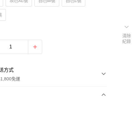
灰色XL號
白色M號
白色L號
號
清除
紀錄
送方式
1,800免運
次付款
付款