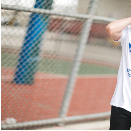
絡購買商品
先享後付
每筆NT$8
※ 交易是
是否繳費成
先付款後7
付客戶支
每筆NT$8
【注意事
宅配
１．透過由
交易，需
每筆NT$1
求債權轉
２．關於
https://aft
３．未成
「AFTE
任。
４．使用「
即時審查
結果請求
５．嚴禁
形，恩沛
動。