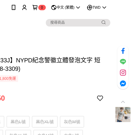
0
中文 (繁體)
TWD
133J】NYPD紀念警徽立體發泡文字 短
8-3309)
1,800免運
50
號
黑色L號
黑色XL號
灰色M號