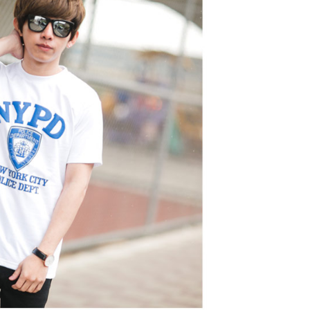
的店家。未經商家同意取消之訂單仍視為有效，需透過AFTEE
繳納相關費用。
0，滿NT$1,800(含以上)免運費
否成功請以「AFTEE先享後付 」之結帳頁面顯示為準，若有關於
功／繳費後需取消欲退款等相關疑問，請聯繫「AFTEE先享後
-11取貨
援中心」
https://netprotections.freshdesk.com/support/home
0，滿NT$1,800(含以上)免運費
項】
恩沛科技股份有限公司提供之「AFTEE先享後付」服務完成之
依本服務之必要範圍內提供個人資料，並將交易相關給付款項請
20，滿NT$3,000(含以上)免運費
讓予恩沛科技股份有限公司。
個人資料處理事宜，請瀏覽以下網址：
ee.tw/terms/#terms3
年的使用者請事先徵得法定代理人或監護人之同意方可使用
E先享後付」，若未經同意申辦者引起之損失，本公司不負相關責
AFTEE先享後付」時，將依據個別帳號之用戶狀況，依本公司
核予不同之上限額度；若仍有額度不足之情形，本公司將視審查
用戶進行身份認證。
一人註冊多個帳號或使用他人資訊註冊。若發現惡意使用之情
科技股份有限公司將有權停止該用戶之使用額度並採取法律行