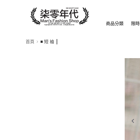
商品分類
限時
首頁
■ 短 袖 ║