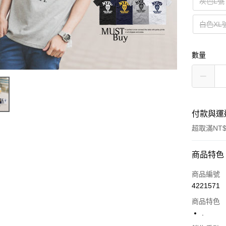
灰色L號
白色XL
數量
付款與運
超取滿NT$
付款方式
商品特色
信用卡一
商品編號
4221571
超商取貨
商品特色
LINE Pay
.