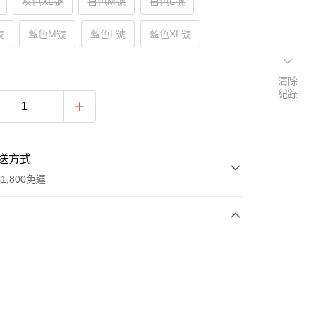
灰色XL號
白色M號
白色L號
號
藍色M號
藍色L號
藍色XL號
清除
紀錄
送方式
1,800免運
次付款
付款