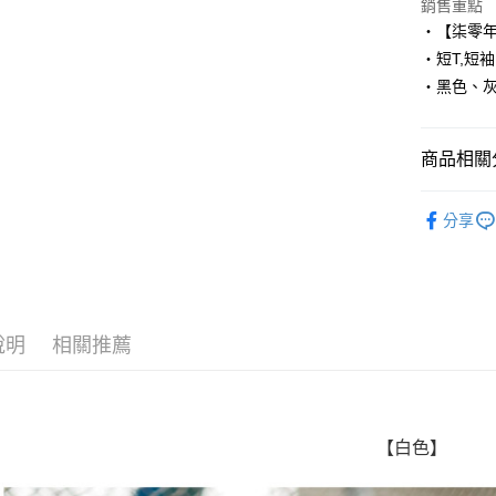
Apple Pay
銷售重點
‧【柒零
街口支付
‧短T,短袖
‧黑色、
悠遊付
Google Pa
商品相關分
AFTEE先
相關說明
■ 短 袖 ║
【關於「A
分享
ATM付款
人氣商品
AFTEE
便利好安
１．簡單
２．便利
運送方式
３．安心
說明
相關推薦
全家付款
【「AFT
每筆NT$8
１．於結帳
付」結帳
先付款後
２．訂單
３．收到繳
【白色】
每筆NT$8
／ATM／
※ 請注意
7-11付款