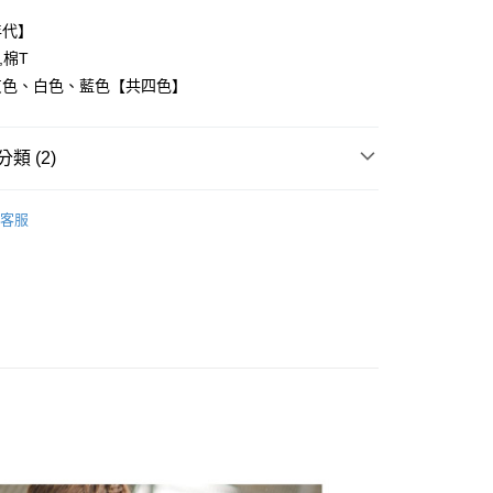
年代】
,棉T
灰色、白色、藍色【共四色】
y
類 (2)
享後付
FTEE先享後付」】
客服
推薦
先享後付是「在收到商品之後才付款」的支付方式。 讓您購物簡單
心！
：不需註冊會員、不需綁卡、不需儲值。
：只要手機號碼，簡訊認證，即可結帳。
：先確認商品／服務後，再付款。
取貨
EE先享後付」結帳流程】
0，滿NT$1,800(含以上)免運費
方式選擇「AFTEE先享後付」後，將跳轉至「AFTEE先享後
頁面，進行簡訊認證並確認金額後，即可完成結帳。
全家取貨
成立數日內，您將收到繳費通知簡訊。
費通知簡訊後14天內，點擊此簡訊中的連結，可透過四大超商
0，滿NT$1,800(含以上)免運費
網路銀行／等多元方式進行付款，方視為交易完成。
：結帳手續完成當下不需立刻繳費，但若您需要取消訂單，請聯
取貨