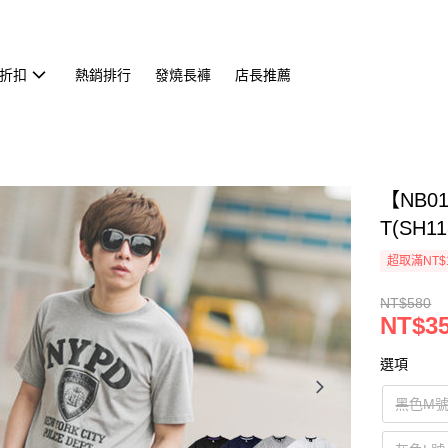
折扣
熱銷排行
發燒長褲
店長推薦
【NB0
T(SH11
超取滿NT$
NT$580
NT$3
選項
黑色M