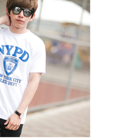
的店家。未經商家同意取消之訂單仍視為有效，需透過AFTEE
繳納相關費用。
0，滿NT$1,800(含以上)免運費
否成功請以「AFTEE先享後付 」之結帳頁面顯示為準，若有關於
功／繳費後需取消欲退款等相關疑問，請聯繫「AFTEE先享後
-11取貨
援中心」
https://netprotections.freshdesk.com/support/home
0，滿NT$1,800(含以上)免運費
項】
恩沛科技股份有限公司提供之「AFTEE先享後付」服務完成之
依本服務之必要範圍內提供個人資料，並將交易相關給付款項請
20，滿NT$3,000(含以上)免運費
讓予恩沛科技股份有限公司。
個人資料處理事宜，請瀏覽以下網址：
ee.tw/terms/#terms3
年的使用者請事先徵得法定代理人或監護人之同意方可使用
E先享後付」，若未經同意申辦者引起之損失，本公司不負相關責
AFTEE先享後付」時，將依據個別帳號之用戶狀況，依本公司
核予不同之上限額度；若仍有額度不足之情形，本公司將視審查
用戶進行身份認證。
一人註冊多個帳號或使用他人資訊註冊。若發現惡意使用之情
科技股份有限公司將有權停止該用戶之使用額度並採取法律行