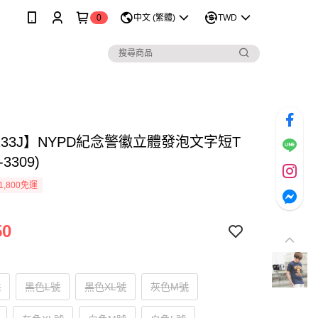
0
中文 (繁體)
TWD
133J】NYPD紀念警徽立體發泡文字短T
-3309)
1,800免運
50
號
黑色L號
黑色XL號
灰色M號