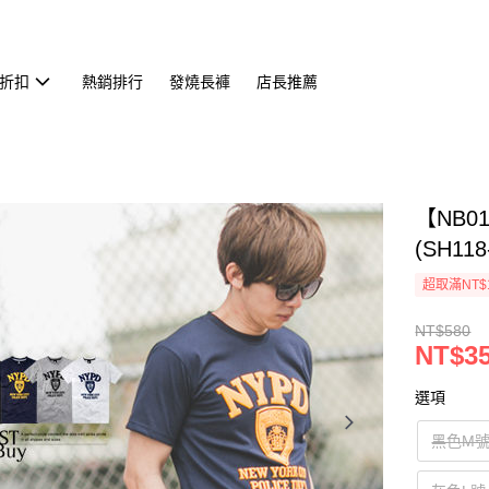
折扣
熱銷排行
發燒長褲
店長推薦
【NB0
(SH118
超取滿NT$
NT$580
NT$3
選項
黑色M