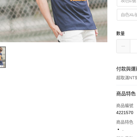
灰色L號
白色XL
數量
付款與運
超取滿NT$
付款方式
商品特色
信用卡一
商品編號
4221570
超商取貨
商品特色
LINE Pay
.