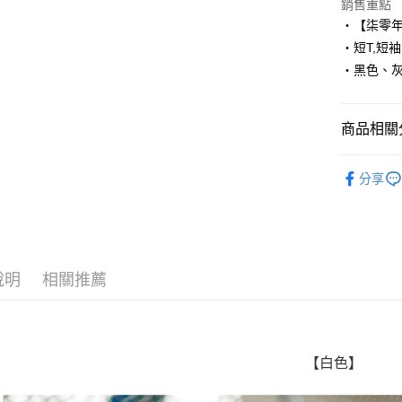
Apple Pay
銷售重點
‧【柒零
街口支付
‧短T,短袖
‧黑色、
悠遊付
Google Pa
商品相關分
AFTEE先
相關說明
■ 短 袖 ║
【關於「A
分享
ATM付款
人氣商品
AFTEE
便利好安
１．簡單
２．便利
運送方式
３．安心
說明
相關推薦
全家付款
【「AFT
每筆NT$8
１．於結帳
付」結帳
先付款後
２．訂單
３．收到繳
【白色】
每筆NT$8
／ATM／
※ 請注意
7-11付款