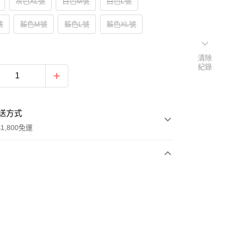
灰色XL號
白色M號
白色L號
號
藍色M號
藍色L號
藍色XL號
清除
紀錄
送方式
1,800免運
次付款
付款