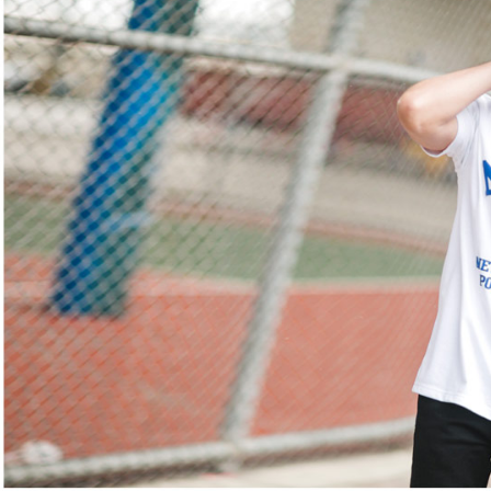
絡購買商品
先享後付
每筆NT$8
※ 交易是
是否繳費成
先付款後7
付客戶支
每筆NT$8
【注意事
宅配
１．透過由
交易，需
每筆NT$1
求債權轉
２．關於
https://aft
３．未成
「AFTE
任。
４．使用「
即時審查
結果請求
５．嚴禁
形，恩沛
動。