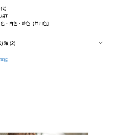
年代】
,棉T
灰色、白色、藍色【共四色】
y
類 (2)
享後付
FTEE先享後付」】
客服
推薦
先享後付是「在收到商品之後才付款」的支付方式。 讓您購物簡單
心！
：不需註冊會員、不需綁卡、不需儲值。
：只要手機號碼，簡訊認證，即可結帳。
：先確認商品／服務後，再付款。
取貨
EE先享後付」結帳流程】
0，滿NT$1,800(含以上)免運費
方式選擇「AFTEE先享後付」後，將跳轉至「AFTEE先享後
頁面，進行簡訊認證並確認金額後，即可完成結帳。
全家取貨
成立數日內，您將收到繳費通知簡訊。
費通知簡訊後14天內，點擊此簡訊中的連結，可透過四大超商
0，滿NT$1,800(含以上)免運費
網路銀行／等多元方式進行付款，方視為交易完成。
：結帳手續完成當下不需立刻繳費，但若您需要取消訂單，請聯
取貨