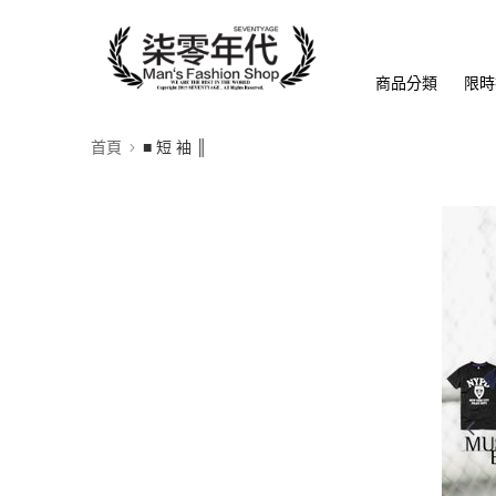
商品分類
限時
首頁
■ 短 袖 ║