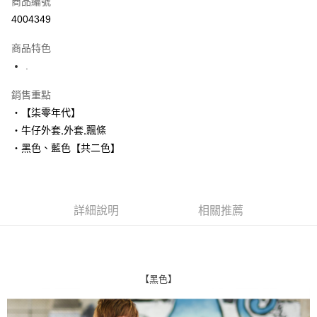
商品編號
超商取貨付款
4004349
LINE Pay
商品特色
Apple Pay
.
街口支付
銷售重點
‧【柒零年代】
悠遊付
‧牛仔外套,外套,飄條
Google Pay
‧黑色、藍色【共二色】
AFTEE先享後付
相關說明
【關於「AFTEE先享後付」】
詳細說明
相關推薦
ATM付款
AFTEE先享後付是「在收到商品之後才付款」的支付方式。 讓您購物簡單
便利好安心！
１．簡單：不需註冊會員、不需綁卡、不需儲值。
運送方式
２．便利：只要手機號碼，簡訊認證，即可結帳。
３．安心：先確認商品／服務後，再付款。
全家付款取貨
【黑色】
每筆NT$80，滿NT$1,800(含以上)免運費
【「AFTEE先享後付」結帳流程】
１．於結帳方式選擇「AFTEE先享後付」後，將跳轉至「AFTEE先享後付」
先付款後全家取貨
結帳頁面，進行簡訊認證並確認金額後，即可完成結帳。