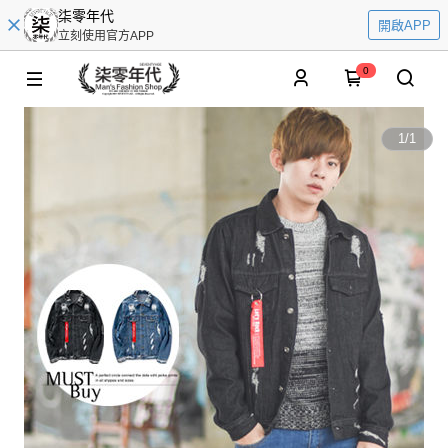
柒零年代
開啟APP
立刻使用官方APP
0
1
/
1