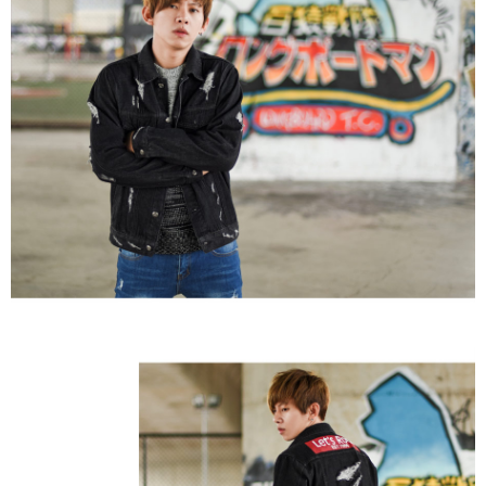
２．訂單成立數日內，您將收到繳費通知簡訊。
每筆NT$80，滿NT$1,800(含以上)免運費
３．收到繳費通知簡訊後14天內，點擊此簡訊中的連結，可透過四大超商／
ATM／網路銀行／等多元方式進行付款，方視為交易完成。
7-11付款取貨
※ 請注意：結帳手續完成當下不需立刻繳費，但若您需要取消訂單，請聯絡
每筆NT$80，滿NT$1,800(含以上)免運費
購買商品的店家。未經商家同意取消之訂單仍視為有效，需透過AFTEE先享
後付繳納相關費用。
先付款後7-11取貨
※ 交易是否成功請以「AFTEE先享後付 」之結帳頁面顯示為準，若有關於
是否繳費成功／繳費後需取消欲退款等相關疑問，請聯繫「AFTEE先享後付
每筆NT$80，滿NT$1,800(含以上)免運費
客戶支援中心」
https://netprotections.freshdesk.com/support/home
宅配
【注意事項】
１．透過由恩沛科技股份有限公司提供之「AFTEE先享後付」服務完成之交
每筆NT$120，滿NT$3,000(含以上)免運費
易，需依本服務之必要範圍內提供個人資料，並將交易相關給付款項請求債
權轉讓予恩沛科技股份有限公司。
２．關於個人資料處理事宜，請瀏覽以下網址：
https://aftee.tw/terms/#terms3
３．未成年的使用者請事先徵得法定代理人或監護人之同意方可使用
「AFTEE先享後付」，若未經同意申辦者引起之損失，本公司不負相關責
任。
４．使用「AFTEE先享後付」時，將依據個別帳號之用戶狀況，依本公司即
時審查核予不同之上限額度；若仍有額度不足之情形，本公司將視審查結果
請求用戶進行身份認證。
５．嚴禁一人註冊多個帳號或使用他人資訊註冊。若發現惡意使用之情形，
恩沛科技股份有限公司將有權停止該用戶之使用額度並採取法律行動。