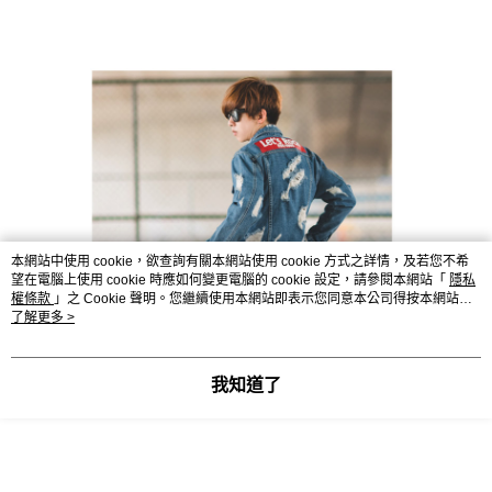
本網站中使用 cookie，欲查詢有關本網站使用 cookie 方式之詳情，及若您不希
望在電腦上使用 cookie 時應如何變更電腦的 cookie 設定，請參閱本網站「
隱私
權條款
」之 Cookie 聲明。您繼續使用本網站即表示您同意本公司得按本網站使
用條款之 Cookie 聲明使用 cookie。
了解更多 >
我知道了