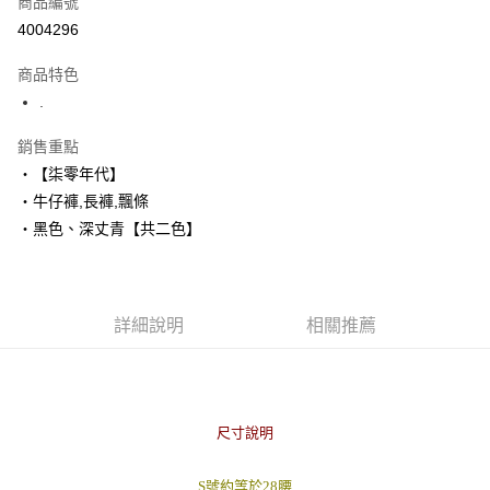
商品編號
超商取貨付款
4004296
LINE Pay
商品特色
Apple Pay
.
街口支付
銷售重點
‧【柒零年代】
悠遊付
‧牛仔褲,長褲,飄條
Google Pay
‧黑色、深丈青【共二色】
AFTEE先享後付
相關說明
【關於「AFTEE先享後付」】
詳細說明
相關推薦
ATM付款
AFTEE先享後付是「在收到商品之後才付款」的支付方式。 讓您購物簡單
便利好安心！
１．簡單：不需註冊會員、不需綁卡、不需儲值。
運送方式
２．便利：只要手機號碼，簡訊認證，即可結帳。
３．安心：先確認商品／服務後，再付款。
全家付款取貨
尺寸說明
每筆NT$80，滿NT$1,800(含以上)免運費
【「AFTEE先享後付」結帳流程】
１．於結帳方式選擇「AFTEE先享後付」後，將跳轉至「AFTEE先享後付」
先付款後全家取貨
S號約等於28腰
結帳頁面，進行簡訊認證並確認金額後，即可完成結帳。