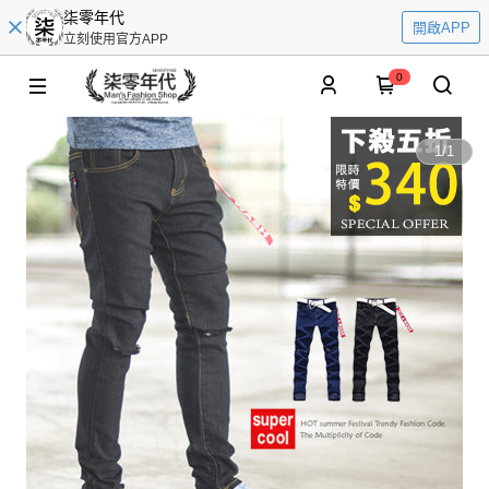
柒零年代
開啟APP
立刻使用官方APP
0
1
/
1