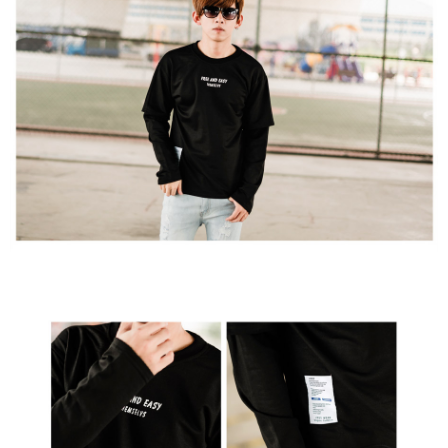
２．訂單成立數日內，您將收到繳費通知簡訊。
每筆NT$80，滿NT$1,800(含以上)免運費
３．收到繳費通知簡訊後14天內，點擊此簡訊中的連結，可透過四大超商／
ATM／網路銀行／等多元方式進行付款，方視為交易完成。
7-11付款取貨
※ 請注意：結帳手續完成當下不需立刻繳費，但若您需要取消訂單，請聯絡
每筆NT$80，滿NT$1,800(含以上)免運費
購買商品的店家。未經商家同意取消之訂單仍視為有效，需透過AFTEE先享
後付繳納相關費用。
先付款後7-11取貨
※ 交易是否成功請以「AFTEE先享後付 」之結帳頁面顯示為準，若有關於
是否繳費成功／繳費後需取消欲退款等相關疑問，請聯繫「AFTEE先享後付
每筆NT$80，滿NT$1,800(含以上)免運費
客戶支援中心」
https://netprotections.freshdesk.com/support/home
宅配
【注意事項】
１．透過由恩沛科技股份有限公司提供之「AFTEE先享後付」服務完成之交
每筆NT$120，滿NT$3,000(含以上)免運費
易，需依本服務之必要範圍內提供個人資料，並將交易相關給付款項請求債
權轉讓予恩沛科技股份有限公司。
２．關於個人資料處理事宜，請瀏覽以下網址：
https://aftee.tw/terms/#terms3
３．未成年的使用者請事先徵得法定代理人或監護人之同意方可使用
「AFTEE先享後付」，若未經同意申辦者引起之損失，本公司不負相關責
任。
４．使用「AFTEE先享後付」時，將依據個別帳號之用戶狀況，依本公司即
時審查核予不同之上限額度；若仍有額度不足之情形，本公司將視審查結果
請求用戶進行身份認證。
５．嚴禁一人註冊多個帳號或使用他人資訊註冊。若發現惡意使用之情形，
恩沛科技股份有限公司將有權停止該用戶之使用額度並採取法律行動。