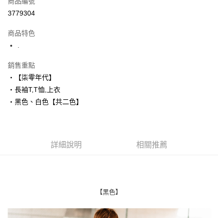
商品編號
超商取貨付款
3779304
LINE Pay
商品特色
Apple Pay
.
街口支付
銷售重點
‧【柒零年代】
悠遊付
‧長袖T,T恤,上衣
Google Pay
‧黑色、白色【共二色】
AFTEE先享後付
相關說明
【關於「AFTEE先享後付」】
詳細說明
相關推薦
ATM付款
AFTEE先享後付是「在收到商品之後才付款」的支付方式。 讓您購物簡單
便利好安心！
１．簡單：不需註冊會員、不需綁卡、不需儲值。
運送方式
２．便利：只要手機號碼，簡訊認證，即可結帳。
３．安心：先確認商品／服務後，再付款。
全家付款取貨
【黑色】
每筆NT$80，滿NT$1,800(含以上)免運費
【「AFTEE先享後付」結帳流程】
１．於結帳方式選擇「AFTEE先享後付」後，將跳轉至「AFTEE先享後付」
先付款後全家取貨
結帳頁面，進行簡訊認證並確認金額後，即可完成結帳。