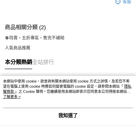
客服
商品相關分類 (2)
💲特賣‧五折專區‧售完不補呦
人氣商品推薦
本分類熱銷
全站排行
本網站中使用 cookie，欲查詢有關本網站使用 cookie 方式之詳情，及若您不希
熱門標籤
望在電腦上使用 cookie 時應如何變更電腦的 cookie 設定，請參閱本網站「
隱私
權條款
」之 Cookie 聲明。您繼續使用本網站即表示您同意本公司得按本網站使
用條款之 Cookie 聲明使用 cookie。
了解更多 >
我知道了