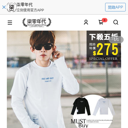
柒零年代
開啟APP
立刻使用官方APP
0
1
/
1