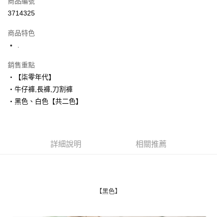
商品編號
超商取貨付款
3714325
LINE Pay
商品特色
Apple Pay
.
街口支付
銷售重點
‧【柒零年代】
悠遊付
‧牛仔褲,長褲,刀割褲
Google Pay
‧黑色、白色【共二色】
AFTEE先享後付
相關說明
【關於「AFTEE先享後付」】
詳細說明
相關推薦
ATM付款
AFTEE先享後付是「在收到商品之後才付款」的支付方式。 讓您購物簡單
便利好安心！
１．簡單：不需註冊會員、不需綁卡、不需儲值。
運送方式
２．便利：只要手機號碼，簡訊認證，即可結帳。
３．安心：先確認商品／服務後，再付款。
全家付款取貨
【黑色】
每筆NT$80，滿NT$1,800(含以上)免運費
【「AFTEE先享後付」結帳流程】
１．於結帳方式選擇「AFTEE先享後付」後，將跳轉至「AFTEE先享後付」
先付款後全家取貨
結帳頁面，進行簡訊認證並確認金額後，即可完成結帳。