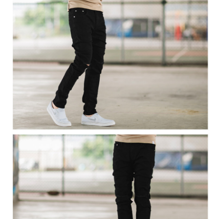
２．訂單成立數日內，您將收到繳費通知簡訊。
每筆NT$80，滿NT$1,800(含以上)免運費
３．收到繳費通知簡訊後14天內，點擊此簡訊中的連結，可透過四大超商／
ATM／網路銀行／等多元方式進行付款，方視為交易完成。
7-11付款取貨
※ 請注意：結帳手續完成當下不需立刻繳費，但若您需要取消訂單，請聯絡
每筆NT$80，滿NT$1,800(含以上)免運費
購買商品的店家。未經商家同意取消之訂單仍視為有效，需透過AFTEE先享
後付繳納相關費用。
先付款後7-11取貨
※ 交易是否成功請以「AFTEE先享後付 」之結帳頁面顯示為準，若有關於
是否繳費成功／繳費後需取消欲退款等相關疑問，請聯繫「AFTEE先享後付
每筆NT$80，滿NT$1,800(含以上)免運費
客戶支援中心」
https://netprotections.freshdesk.com/support/home
宅配
【注意事項】
１．透過由恩沛科技股份有限公司提供之「AFTEE先享後付」服務完成之交
每筆NT$120，滿NT$3,000(含以上)免運費
易，需依本服務之必要範圍內提供個人資料，並將交易相關給付款項請求債
權轉讓予恩沛科技股份有限公司。
２．關於個人資料處理事宜，請瀏覽以下網址：
https://aftee.tw/terms/#terms3
３．未成年的使用者請事先徵得法定代理人或監護人之同意方可使用
「AFTEE先享後付」，若未經同意申辦者引起之損失，本公司不負相關責
任。
４．使用「AFTEE先享後付」時，將依據個別帳號之用戶狀況，依本公司即
時審查核予不同之上限額度；若仍有額度不足之情形，本公司將視審查結果
請求用戶進行身份認證。
５．嚴禁一人註冊多個帳號或使用他人資訊註冊。若發現惡意使用之情形，
恩沛科技股份有限公司將有權停止該用戶之使用額度並採取法律行動。