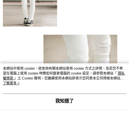
本網站中使用 cookie，欲查詢有關本網站使用 cookie 方式之詳情，及若您不希
望在電腦上使用 cookie 時應如何變更電腦的 cookie 設定，請參閱本網站「
隱私
權條款
」之 Cookie 聲明。您繼續使用本網站即表示您同意本公司得按本網站使
用條款之 Cookie 聲明使用 cookie。
了解更多 >
我知道了