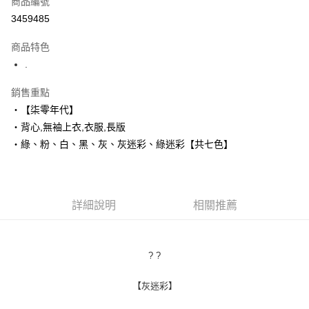
商品編號
超商取貨付款
3459485
LINE Pay
商品特色
Apple Pay
.
街口支付
銷售重點
‧【柒零年代】
悠遊付
‧背心,無袖上衣,衣服,長版
Google Pay
‧綠、粉、白、黑、灰、灰迷彩、綠迷彩【共七色】
AFTEE先享後付
相關說明
【關於「AFTEE先享後付」】
詳細說明
相關推薦
ATM付款
AFTEE先享後付是「在收到商品之後才付款」的支付方式。 讓您購物簡單
便利好安心！
１．簡單：不需註冊會員、不需綁卡、不需儲值。
運送方式
２．便利：只要手機號碼，簡訊認證，即可結帳。
? ?
３．安心：先確認商品／服務後，再付款。
全家付款取貨
每筆NT$80，滿NT$1,800(含以上)免運費
【「AFTEE先享後付」結帳流程】
【灰迷彩】
１．於結帳方式選擇「AFTEE先享後付」後，將跳轉至「AFTEE先享後付」
先付款後全家取貨
結帳頁面，進行簡訊認證並確認金額後，即可完成結帳。