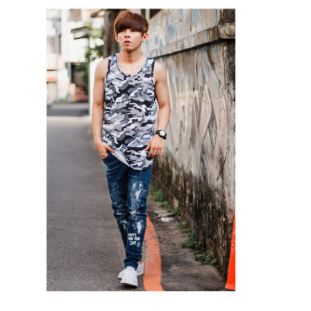
２．訂單成立數日內，您將收到繳費通知簡訊。
每筆NT$80，滿NT$1,800(含以上)免運費
３．收到繳費通知簡訊後14天內，點擊此簡訊中的連結，可透過四大超商／
ATM／網路銀行／等多元方式進行付款，方視為交易完成。
7-11付款取貨
※ 請注意：結帳手續完成當下不需立刻繳費，但若您需要取消訂單，請聯絡
每筆NT$80，滿NT$1,800(含以上)免運費
購買商品的店家。未經商家同意取消之訂單仍視為有效，需透過AFTEE先享
後付繳納相關費用。
先付款後7-11取貨
※ 交易是否成功請以「AFTEE先享後付 」之結帳頁面顯示為準，若有關於
是否繳費成功／繳費後需取消欲退款等相關疑問，請聯繫「AFTEE先享後付
每筆NT$80，滿NT$1,800(含以上)免運費
客戶支援中心」
https://netprotections.freshdesk.com/support/home
宅配
【注意事項】
１．透過由恩沛科技股份有限公司提供之「AFTEE先享後付」服務完成之交
每筆NT$120，滿NT$3,000(含以上)免運費
易，需依本服務之必要範圍內提供個人資料，並將交易相關給付款項請求債
權轉讓予恩沛科技股份有限公司。
２．關於個人資料處理事宜，請瀏覽以下網址：
https://aftee.tw/terms/#terms3
３．未成年的使用者請事先徵得法定代理人或監護人之同意方可使用
「AFTEE先享後付」，若未經同意申辦者引起之損失，本公司不負相關責
任。
４．使用「AFTEE先享後付」時，將依據個別帳號之用戶狀況，依本公司即
時審查核予不同之上限額度；若仍有額度不足之情形，本公司將視審查結果
請求用戶進行身份認證。
５．嚴禁一人註冊多個帳號或使用他人資訊註冊。若發現惡意使用之情形，
恩沛科技股份有限公司將有權停止該用戶之使用額度並採取法律行動。