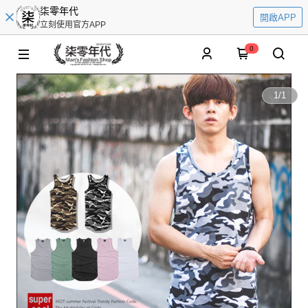
柒零年代
開啟APP
立刻使用官方APP
0
1
/
1