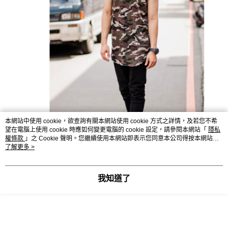
本網站中使用 cookie，欲查詢有關本網站使用 cookie 方式之詳情，及若您不希
望在電腦上使用 cookie 時應如何變更電腦的 cookie 設定，請參閱本網站「
隱私
權條款
」之 Cookie 聲明。您繼續使用本網站即表示您同意本公司得按本網站使
用條款之 Cookie 聲明使用 cookie。
了解更多 >
我知道了