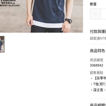
數量
付款與運
超取滿NT$
付款方式
商品特色
信用卡一
商品編號
3368942
超商取貨
銷售重點
LINE Pay
‧【柒零
‧T恤,短T
Apple Pay
‧深丈青
街口支付
悠遊付
商品相關分