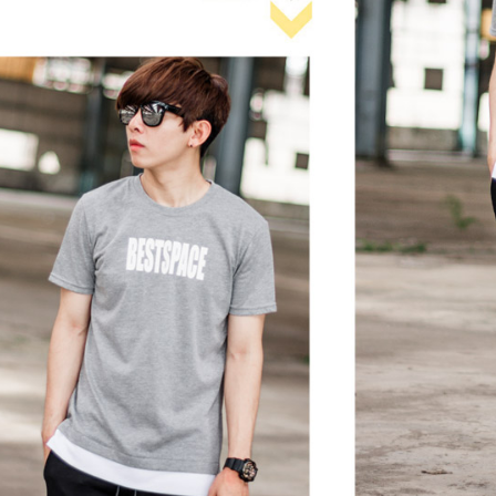
【注意事
宅配
１．透過由
交易，需
每筆NT$1
求債權轉
２．關於
https://aft
３．未成
「AFTE
任。
４．使用「
即時審查
結果請求
５．嚴禁
形，恩沛
動。