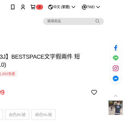
0
中文 (繁體)
TWD
93J】BESTSPACE文字假兩件 短
10)
1,800免運
99
白色XL號
麻色XL號