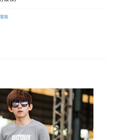
y
五折專區‧售完不補呦
客服
享後付
推薦
FTEE先享後付」】
先享後付是「在收到商品之後才付款」的支付方式。 讓您購物簡單
心！
：不需註冊會員、不需綁卡、不需儲值。
：只要手機號碼，簡訊認證，即可結帳。
：先確認商品／服務後，再付款。
取貨
EE先享後付」結帳流程】
0，滿NT$1,800(含以上)免運費
方式選擇「AFTEE先享後付」後，將跳轉至「AFTEE先享後
頁面，進行簡訊認證並確認金額後，即可完成結帳。
全家取貨
成立數日內，您將收到繳費通知簡訊。
費通知簡訊後14天內，點擊此簡訊中的連結，可透過四大超商
0，滿NT$1,800(含以上)免運費
網路銀行／等多元方式進行付款，方視為交易完成。
：結帳手續完成當下不需立刻繳費，但若您需要取消訂單，請聯
取貨
的店家。未經商家同意取消之訂單仍視為有效，需透過AFTEE
繳納相關費用。
0，滿NT$1,800(含以上)免運費
否成功請以「AFTEE先享後付 」之結帳頁面顯示為準，若有關於
功／繳費後需取消欲退款等相關疑問，請聯繫「AFTEE先享後
-11取貨
援中心」
https://netprotections.freshdesk.com/support/home
0，滿NT$1,800(含以上)免運費