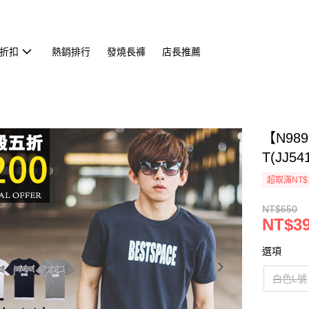
折扣
熱銷排行
發燒長褲
店長推薦
【N98
T(JJ54
超取滿NT$
NT$650
NT$3
選項
白色L號