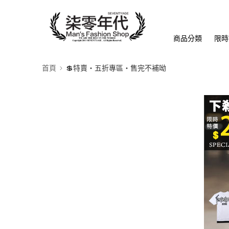
商品分類
限時
首頁
💲特賣‧五折專區‧售完不補呦