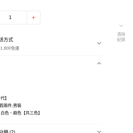
清除
送方式
紀錄
1,800免運
次付款
付款
年代】
,假兩件,男裝
、白色、麻色【共三色】
類 (2)