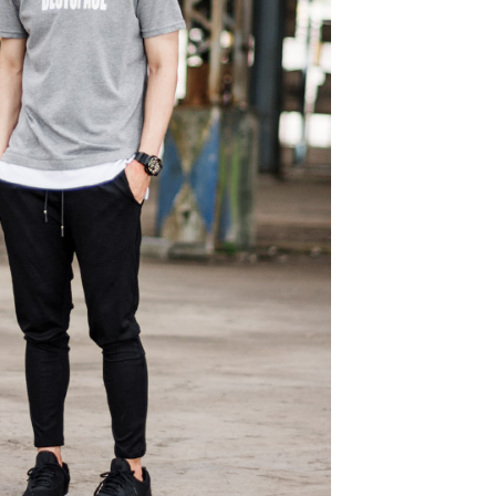
項】
恩沛科技股份有限公司提供之「AFTEE先享後付」服務完成之
依本服務之必要範圍內提供個人資料，並將交易相關給付款項請
20，滿NT$3,000(含以上)免運費
讓予恩沛科技股份有限公司。
個人資料處理事宜，請瀏覽以下網址：
ee.tw/terms/#terms3
年的使用者請事先徵得法定代理人或監護人之同意方可使用
E先享後付」，若未經同意申辦者引起之損失，本公司不負相關責
AFTEE先享後付」時，將依據個別帳號之用戶狀況，依本公司
核予不同之上限額度；若仍有額度不足之情形，本公司將視審查
用戶進行身份認證。
一人註冊多個帳號或使用他人資訊註冊。若發現惡意使用之情
科技股份有限公司將有權停止該用戶之使用額度並採取法律行