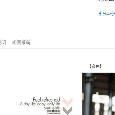
Google Pa
💲特賣‧
分享
AFTEE先
人氣商品
相關說明
【關於「A
ATM付款
AFTEE
便利好安
１．簡單
說明
相關推薦
２．便利
運送方式
３．安心
全家付款
【「AFT
每筆NT$8
１．於結帳
【麻色】
付」結帳
先付款後
２．訂單
３．收到繳
每筆NT$8
／ATM／
※ 請注意
7-11付款
絡購買商品
先享後付
每筆NT$8
※ 交易是
是否繳費成
先付款後7
付客戶支
每筆NT$8