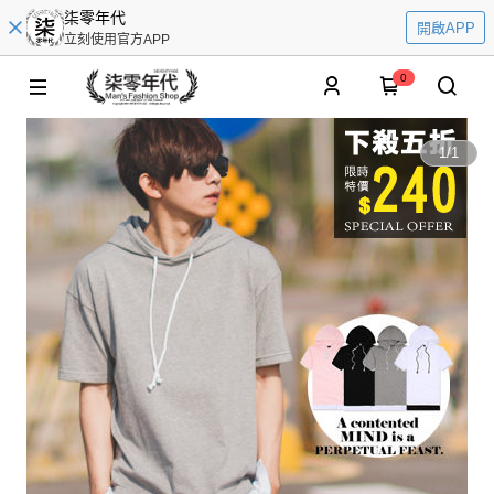
柒零年代
開啟APP
立刻使用官方APP
0
1
/
1