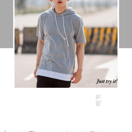
２．訂單成立數日內，您將收到繳費通知簡訊。
每筆NT$80，滿NT$1,800(含以上)免運費
３．收到繳費通知簡訊後14天內，點擊此簡訊中的連結，可透過四大超商／
ATM／網路銀行／等多元方式進行付款，方視為交易完成。
7-11付款取貨
※ 請注意：結帳手續完成當下不需立刻繳費，但若您需要取消訂單，請聯絡
每筆NT$80，滿NT$1,800(含以上)免運費
購買商品的店家。未經商家同意取消之訂單仍視為有效，需透過AFTEE先享
後付繳納相關費用。
先付款後7-11取貨
※ 交易是否成功請以「AFTEE先享後付 」之結帳頁面顯示為準，若有關於
是否繳費成功／繳費後需取消欲退款等相關疑問，請聯繫「AFTEE先享後付
每筆NT$80，滿NT$1,800(含以上)免運費
客戶支援中心」
https://netprotections.freshdesk.com/support/home
宅配
【注意事項】
１．透過由恩沛科技股份有限公司提供之「AFTEE先享後付」服務完成之交
每筆NT$120，滿NT$3,000(含以上)免運費
易，需依本服務之必要範圍內提供個人資料，並將交易相關給付款項請求債
權轉讓予恩沛科技股份有限公司。
２．關於個人資料處理事宜，請瀏覽以下網址：
https://aftee.tw/terms/#terms3
３．未成年的使用者請事先徵得法定代理人或監護人之同意方可使用
「AFTEE先享後付」，若未經同意申辦者引起之損失，本公司不負相關責
任。
４．使用「AFTEE先享後付」時，將依據個別帳號之用戶狀況，依本公司即
時審查核予不同之上限額度；若仍有額度不足之情形，本公司將視審查結果
請求用戶進行身份認證。
５．嚴禁一人註冊多個帳號或使用他人資訊註冊。若發現惡意使用之情形，
恩沛科技股份有限公司將有權停止該用戶之使用額度並採取法律行動。