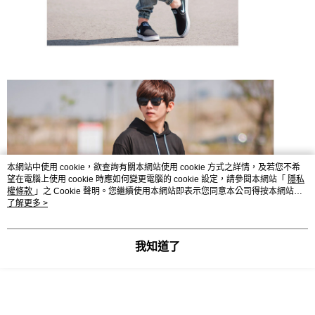
本網站中使用 cookie，欲查詢有關本網站使用 cookie 方式之詳情，及若您不希
望在電腦上使用 cookie 時應如何變更電腦的 cookie 設定，請參閱本網站「
隱私
權條款
」之 Cookie 聲明。您繼續使用本網站即表示您同意本公司得按本網站使
用條款之 Cookie 聲明使用 cookie。
了解更多 >
我知道了