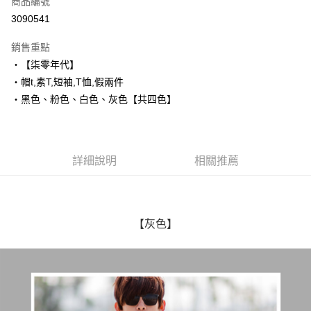
商品編號
超商取貨付款
3090541
LINE Pay
銷售重點
Apple Pay
‧【柒零年代】
‧帽t,素T,短袖,T恤,假兩件
街口支付
‧黑色、粉色、白色、灰色【共四色】
悠遊付
Google Pay
詳細說明
相關推薦
AFTEE先享後付
相關說明
【關於「AFTEE先享後付」】
ATM付款
AFTEE先享後付是「在收到商品之後才付款」的支付方式。 讓您購物簡單
便利好安心！
【灰色】
１．簡單：不需註冊會員、不需綁卡、不需儲值。
運送方式
２．便利：只要手機號碼，簡訊認證，即可結帳。
３．安心：先確認商品／服務後，再付款。
全家付款取貨
每筆NT$80，滿NT$1,800(含以上)免運費
【「AFTEE先享後付」結帳流程】
１．於結帳方式選擇「AFTEE先享後付」後，將跳轉至「AFTEE先享後付」
先付款後全家取貨
結帳頁面，進行簡訊認證並確認金額後，即可完成結帳。