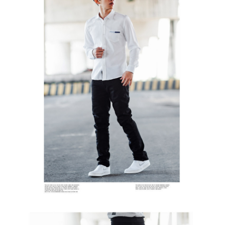
２．訂單成立數日內，您將收到繳費通知簡訊。
每筆NT$80，滿NT$1,800(含以上)免運費
３．收到繳費通知簡訊後14天內，點擊此簡訊中的連結，可透過四大超商／
ATM／網路銀行／等多元方式進行付款，方視為交易完成。
7-11付款取貨
※ 請注意：結帳手續完成當下不需立刻繳費，但若您需要取消訂單，請聯絡
每筆NT$80，滿NT$1,800(含以上)免運費
購買商品的店家。未經商家同意取消之訂單仍視為有效，需透過AFTEE先享
後付繳納相關費用。
先付款後7-11取貨
※ 交易是否成功請以「AFTEE先享後付 」之結帳頁面顯示為準，若有關於
是否繳費成功／繳費後需取消欲退款等相關疑問，請聯繫「AFTEE先享後付
每筆NT$80，滿NT$1,800(含以上)免運費
客戶支援中心」
https://netprotections.freshdesk.com/support/home
宅配
【注意事項】
１．透過由恩沛科技股份有限公司提供之「AFTEE先享後付」服務完成之交
每筆NT$120，滿NT$3,000(含以上)免運費
易，需依本服務之必要範圍內提供個人資料，並將交易相關給付款項請求債
權轉讓予恩沛科技股份有限公司。
２．關於個人資料處理事宜，請瀏覽以下網址：
https://aftee.tw/terms/#terms3
３．未成年的使用者請事先徵得法定代理人或監護人之同意方可使用
「AFTEE先享後付」，若未經同意申辦者引起之損失，本公司不負相關責
任。
４．使用「AFTEE先享後付」時，將依據個別帳號之用戶狀況，依本公司即
時審查核予不同之上限額度；若仍有額度不足之情形，本公司將視審查結果
請求用戶進行身份認證。
５．嚴禁一人註冊多個帳號或使用他人資訊註冊。若發現惡意使用之情形，
恩沛科技股份有限公司將有權停止該用戶之使用額度並採取法律行動。