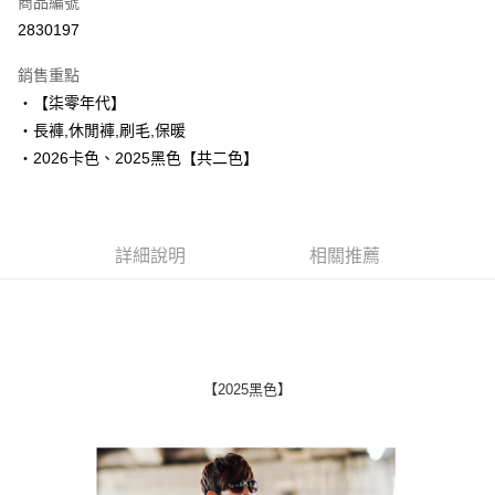
商品編號
超商取貨付款
2830197
LINE Pay
銷售重點
Apple Pay
‧【柒零年代】
‧長褲,休閒褲,刷毛,保暖
街口支付
‧2026卡色、2025黑色【共二色】
悠遊付
Google Pay
詳細說明
相關推薦
AFTEE先享後付
相關說明
【關於「AFTEE先享後付」】
ATM付款
AFTEE先享後付是「在收到商品之後才付款」的支付方式。 讓您購物簡單
便利好安心！
１．簡單：不需註冊會員、不需綁卡、不需儲值。
運送方式
【2025黑色】
２．便利：只要手機號碼，簡訊認證，即可結帳。
３．安心：先確認商品／服務後，再付款。
全家付款取貨
每筆NT$80，滿NT$1,800(含以上)免運費
【「AFTEE先享後付」結帳流程】
１．於結帳方式選擇「AFTEE先享後付」後，將跳轉至「AFTEE先享後付」
先付款後全家取貨
結帳頁面，進行簡訊認證並確認金額後，即可完成結帳。