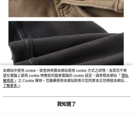
本網站中使用 cookie，欲查詢有關本網站使用 cookie 方式之詳情，及若您不希
望在電腦上使用 cookie 時應如何變更電腦的 cookie 設定，請參閱本網站「
隱私
權條款
」之 Cookie 聲明。您繼續使用本網站即表示您同意本公司得按本網站使
用條款之 Cookie 聲明使用 cookie。
了解更多 >
我知道了