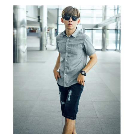
２．訂單成立數日內，您將收到繳費通知簡訊。
每筆NT$80，滿NT$1,800(含以上)免運費
３．收到繳費通知簡訊後14天內，點擊此簡訊中的連結，可透過四大超商／
ATM／網路銀行／等多元方式進行付款，方視為交易完成。
7-11付款取貨
※ 請注意：結帳手續完成當下不需立刻繳費，但若您需要取消訂單，請聯絡
每筆NT$80，滿NT$1,800(含以上)免運費
購買商品的店家。未經商家同意取消之訂單仍視為有效，需透過AFTEE先享
後付繳納相關費用。
先付款後7-11取貨
※ 交易是否成功請以「AFTEE先享後付 」之結帳頁面顯示為準，若有關於
是否繳費成功／繳費後需取消欲退款等相關疑問，請聯繫「AFTEE先享後付
每筆NT$80，滿NT$1,800(含以上)免運費
客戶支援中心」
https://netprotections.freshdesk.com/support/home
宅配
【注意事項】
１．透過由恩沛科技股份有限公司提供之「AFTEE先享後付」服務完成之交
每筆NT$120，滿NT$3,000(含以上)免運費
易，需依本服務之必要範圍內提供個人資料，並將交易相關給付款項請求債
權轉讓予恩沛科技股份有限公司。
２．關於個人資料處理事宜，請瀏覽以下網址：
https://aftee.tw/terms/#terms3
３．未成年的使用者請事先徵得法定代理人或監護人之同意方可使用
「AFTEE先享後付」，若未經同意申辦者引起之損失，本公司不負相關責
任。
４．使用「AFTEE先享後付」時，將依據個別帳號之用戶狀況，依本公司即
時審查核予不同之上限額度；若仍有額度不足之情形，本公司將視審查結果
請求用戶進行身份認證。
５．嚴禁一人註冊多個帳號或使用他人資訊註冊。若發現惡意使用之情形，
恩沛科技股份有限公司將有權停止該用戶之使用額度並採取法律行動。