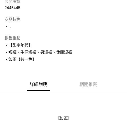
商品編號
超商取貨付款
2445445
LINE Pay
商品特色
Apple Pay
.
街口支付
銷售重點
‧【柒零年代】
悠遊付
‧短褲、牛仔短褲、男短褲、休閒短褲
Google Pay
‧如圖【共一色】
AFTEE先享後付
相關說明
【關於「AFTEE先享後付」】
詳細說明
相關推薦
ATM付款
AFTEE先享後付是「在收到商品之後才付款」的支付方式。 讓您購物簡單
便利好安心！
１．簡單：不需註冊會員、不需綁卡、不需儲值。
運送方式
２．便利：只要手機號碼，簡訊認證，即可結帳。
３．安心：先確認商品／服務後，再付款。
全家付款取貨
每筆NT$80，滿NT$1,800(含以上)免運費
【「AFTEE先享後付」結帳流程】
【如圖】
１．於結帳方式選擇「AFTEE先享後付」後，將跳轉至「AFTEE先享後付」
先付款後全家取貨
結帳頁面，進行簡訊認證並確認金額後，即可完成結帳。