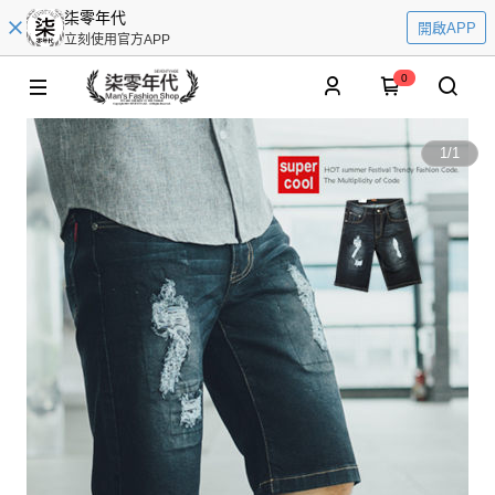
柒零年代
開啟APP
立刻使用官方APP
0
1
/
1