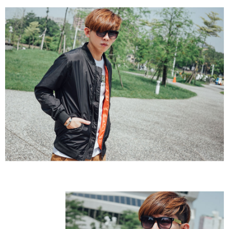
２．訂單成立數日內，您將收到繳費通知簡訊。
每筆NT$80，滿NT$1,800(含以上)免運費
３．收到繳費通知簡訊後14天內，點擊此簡訊中的連結，可透過四大超商／
ATM／網路銀行／等多元方式進行付款，方視為交易完成。
7-11付款取貨
※ 請注意：結帳手續完成當下不需立刻繳費，但若您需要取消訂單，請聯絡
每筆NT$80，滿NT$1,800(含以上)免運費
購買商品的店家。未經商家同意取消之訂單仍視為有效，需透過AFTEE先享
後付繳納相關費用。
先付款後7-11取貨
※ 交易是否成功請以「AFTEE先享後付 」之結帳頁面顯示為準，若有關於
是否繳費成功／繳費後需取消欲退款等相關疑問，請聯繫「AFTEE先享後付
每筆NT$80，滿NT$1,800(含以上)免運費
客戶支援中心」
https://netprotections.freshdesk.com/support/home
宅配
【注意事項】
１．透過由恩沛科技股份有限公司提供之「AFTEE先享後付」服務完成之交
每筆NT$120，滿NT$3,000(含以上)免運費
易，需依本服務之必要範圍內提供個人資料，並將交易相關給付款項請求債
權轉讓予恩沛科技股份有限公司。
２．關於個人資料處理事宜，請瀏覽以下網址：
https://aftee.tw/terms/#terms3
３．未成年的使用者請事先徵得法定代理人或監護人之同意方可使用
「AFTEE先享後付」，若未經同意申辦者引起之損失，本公司不負相關責
任。
４．使用「AFTEE先享後付」時，將依據個別帳號之用戶狀況，依本公司即
時審查核予不同之上限額度；若仍有額度不足之情形，本公司將視審查結果
請求用戶進行身份認證。
５．嚴禁一人註冊多個帳號或使用他人資訊註冊。若發現惡意使用之情形，
恩沛科技股份有限公司將有權停止該用戶之使用額度並採取法律行動。