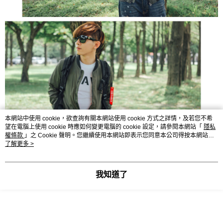
本網站中使用 cookie，欲查詢有關本網站使用 cookie 方式之詳情，及若您不希
望在電腦上使用 cookie 時應如何變更電腦的 cookie 設定，請參閱本網站「
隱私
權條款
」之 Cookie 聲明。您繼續使用本網站即表示您同意本公司得按本網站使
用條款之 Cookie 聲明使用 cookie。
了解更多 >
我知道了