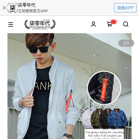
柒零年代
開啟APP
立刻使用官方APP
0
1
/
1