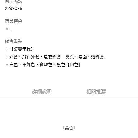
商品編號
超商取貨付款
2299026
LINE Pay
商品特色
Apple Pay
.
街口支付
銷售重點
‧【柒零年代】
悠遊付
‧外套、飛行外套、風衣外套、夾克、素面、薄外套
Google Pay
‧白色、軍綠色、寶藍色、黑色【四色】
AFTEE先享後付
相關說明
【關於「AFTEE先享後付」】
詳細說明
相關推薦
ATM付款
AFTEE先享後付是「在收到商品之後才付款」的支付方式。 讓您購物簡單
便利好安心！
１．簡單：不需註冊會員、不需綁卡、不需儲值。
運送方式
２．便利：只要手機號碼，簡訊認證，即可結帳。
３．安心：先確認商品／服務後，再付款。
全家付款取貨
每筆NT$80，滿NT$1,800(含以上)免運費
【「AFTEE先享後付」結帳流程】
【黑色】
１．於結帳方式選擇「AFTEE先享後付」後，將跳轉至「AFTEE先享後付」
先付款後全家取貨
結帳頁面，進行簡訊認證並確認金額後，即可完成結帳。